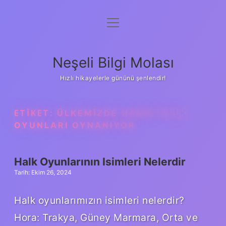
menüyü
Anasayfa
aç
Gizlilik Politikası
Neşeli Bilgi Molası
Yasal Uyarı
Hızlı hikayelerle gününü şenlendir!
Hakkımızda
ETIKET:
ÜLKEMIZDE HANGI HALK
OYUNLARI OYNANIYOR
Halk Oyunlarının Isimleri Nelerdir
Tarih: Ekim 26, 2024
Halk oyunlarımızın isimleri nelerdir?
Hora: Trakya, Güney Marmara, Orta ve