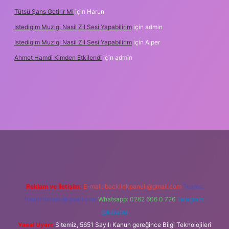
Tütsü Şans Getirir Mi
için
Harun
Istedigim Muzigi Nasil Zil Sesi Yapabilirim
için
admin
Istedigim Muzigi Nasil Zil Sesi Yapabilirim
için
Alper
Ahmet Hamdi Kimden Etkilendi
için
admin
 adresi
Reklam ve İletişim:
E-mail:
backlinkpaneli@gmail.com
Teams:
forumhizmeti@gmail.com
Whatsapp: 0262 606 0 726
Telegram:
@karabul
Yasal Uyarı:
Sitemiz, 5651 Sayılı Kanun gereğince Bilgi Teknolojileri