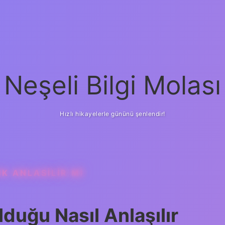
Neşeli Bilgi Molası
Hızlı hikayelerle gününü şenlendir!
K ANLASILIR MI
Olduğu Nasıl Anlaşılır