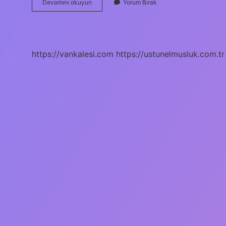
Kızlık
Devamını okuyun
Yorum Bırak
Zarının
Yırtık
Olduğu
Nasıl
Anlaşılır
https://vankalesi.com
https://ustunelmusluk.com.tr