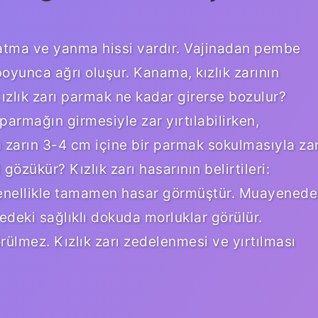
? Batma ve yanma hissi vardır. Vajinadan pembe
boyunca ağrı oluşur. Kanama, kızlık zarının
ızlık zarı parmak ne kadar girerse bozulur?
armağın girmesiyle zar yırtılabilirken,
 zarın 3-4 cm içine bir parmak sokulmasıyla za
l gözükür? Kızlık zarı hasarının belirtileri:
enellikle tamamen hasar görmüştür. Muayenede
redeki sağlıklı dokuda morluklar görülür.
örülmez. Kızlık zarı zedelenmesi ve yırtılması