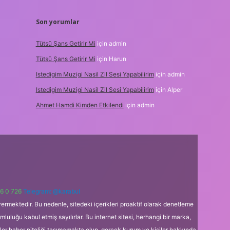
Son yorumlar
Tütsü Şans Getirir Mi
için
admin
Tütsü Şans Getirir Mi
için
Harun
Istedigim Muzigi Nasil Zil Sesi Yapabilirim
için
admin
Istedigim Muzigi Nasil Zil Sesi Yapabilirim
için
Alper
Ahmet Hamdi Kimden Etkilendi
için
admin
6 0 726
Telegram: @karabul
ermektedir. Bu nedenle, sitedeki içerikleri proaktif olarak denetleme
uğu kabul etmiş sayılırlar. Bu internet sitesi, herhangi bir marka,
kler haber niteliği taşımamakta olup, gerçek kurum ve kişiler hakkında