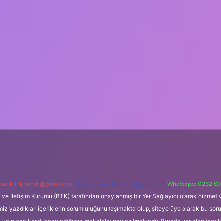
backlinkpaneli@gmail.com
Teams:
forumhizmeti@gmail.com
Whatsapp: 0262 60
i ve İletişim Kurumu (BTK) tarafından onaylanmış bir Yer Sağlayıcı olarak hizmet v
azdıkları içeriklerin sorumluluğunu taşımakta olup, siteye üye olarak bu sorumlul
e yalnızca kendi hazırladığımız makaleler paylaşılmaktadır. Burada yer alan içeri