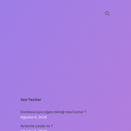
SIDEBAR
Son Yazılar
ilbet yeni giriş adresi
Dondurucuya sigara böreği nasıl konur ?
Ağustos 6, 2026
Avlanma yasak mı ?