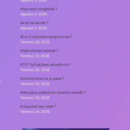
Ağustos 5, 2026
Ateş neyin simgesidir ?
Ağustos 4, 2026
Aksel ne ilacıdır ?
Ağustos 3, 2026
W ve Z bozonları hangi kuvvet ?
Temmuz 29, 2026
Koşer ürünleri nelerdir ?
Temmuz 27, 2026
r
KTÜ Tıp Fakültesi akredite mi ?
Temmuz 25, 2026
,
Derimod hisse ne iş yapar ?
Temmuz 25, 2026
Kelle paça çorbası’nın zararları nelerdir ?
Temmuz 25, 2026
6 rasyonel sayı mıdır ?
Temmuz 24, 2026