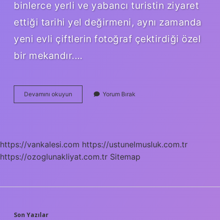
binlerce yerli ve yabancı turistin ziyaret
ettiği tarihi yel değirmeni, aynı zamanda
yeni evli çiftlerin fotoğraf çektirdiği özel
bir mekandır.…
Yeldeğirmeni
Devamını okuyun
Yorum Bırak
Mi
Yel
Değirmeni
Mi
https://vankalesi.com
https://ustunelmusluk.com.tr
https://ozoglunakliyat.com.tr
Sitemap
Son Yazılar