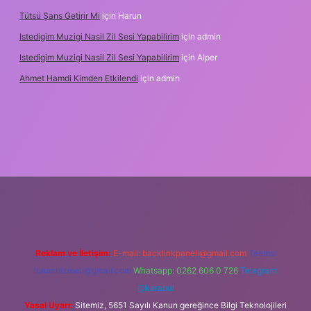
Tütsü Şans Getirir Mi
için
Harun
Istedigim Muzigi Nasil Zil Sesi Yapabilirim
için
admin
Istedigim Muzigi Nasil Zil Sesi Yapabilirim
için
Alper
Ahmet Hamdi Kimden Etkilendi
için
admin
ş adresi
Reklam ve İletişim:
E-mail:
backlinkpaneli@gmail.com
Teams:
forumhizmeti@gmail.com
Whatsapp: 0262 606 0 726
Telegram:
@karabul
Yasal Uyarı:
Sitemiz, 5651 Sayılı Kanun gereğince Bilgi Teknolojileri