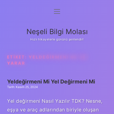
menüyü
Anasayfa
aç
Gizlilik Politikası
Neşeli Bilgi Molası
Yasal Uyarı
Hızlı hikayelerle gününü şenlendir!
Hakkımızda
ETIKET:
YELDEĞIRMENI NE IŞE
YARAR
Yeldeğirmeni Mi Yel Değirmeni Mi
Tarih: Kasım 25, 2024
Yel değirmeni Nasıl Yazılır TDK? Nesne,
eşya ve araç adlarından biriyle oluşan