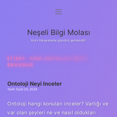
menüyü
Anasayfa
aç
Gizlilik Politikası
Neşeli Bilgi Molası
Yasal Uyarı
Hızlı hikayelerle gününü şenlendir!
Hakkımızda
ETIKET:
YENI ONTOLOJI NEYI
SAVUNUR
Ontoloji Neyi Inceler
Tarih: Eylül 23, 2024
Ontoloji hangi konuları inceler? Varlığı ve
var olan şeyleri ne ve nasıl oldukları