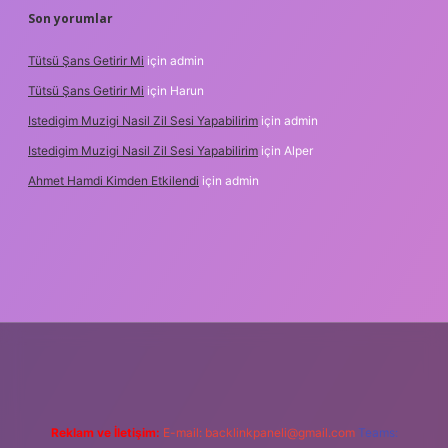
Son yorumlar
Tütsü Şans Getirir Mi
için
admin
Tütsü Şans Getirir Mi
için
Harun
Istedigim Muzigi Nasil Zil Sesi Yapabilirim
için
admin
Istedigim Muzigi Nasil Zil Sesi Yapabilirim
için
Alper
Ahmet Hamdi Kimden Etkilendi
için
admin
adresi
Reklam ve İletişim:
E-mail:
backlinkpaneli@gmail.com
Teams: