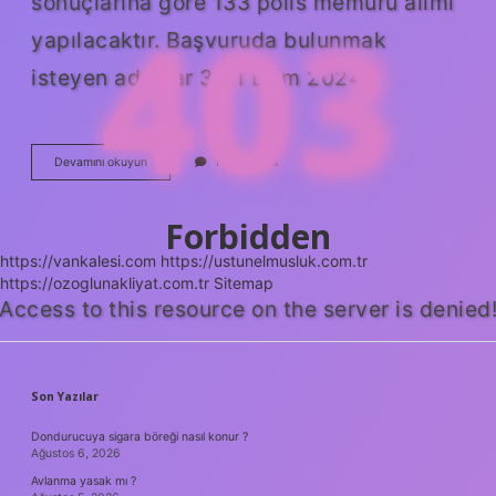
sonuçlarına göre 133 polis memuru alımı
403
yapılacaktır. Başvuruda bulunmak
isteyen adaylar 3-11 Ekim 2024…
Zabıta
Devamını okuyun
Yorum Bırak
Memuru
Kimler
Olabilir
Forbidden
https://vankalesi.com
https://ustunelmusluk.com.tr
https://ozoglunakliyat.com.tr
Sitemap
Access to this resource on the server is denied
SIDEBAR
Son Yazılar
Dondurucuya sigara böreği nasıl konur ?
Ağustos 6, 2026
Avlanma yasak mı ?