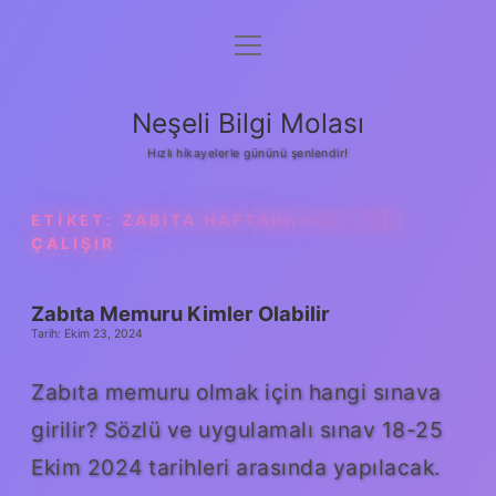
menüyü
Anasayfa
aç
Gizlilik Politikası
Neşeli Bilgi Molası
Yasal Uyarı
Hızlı hikayelerle gününü şenlendir!
Hakkımızda
ETIKET:
ZABITA HAFTADA KAÇ GÜN
ÇALIŞIR
Zabıta Memuru Kimler Olabilir
Tarih: Ekim 23, 2024
Zabıta memuru olmak için hangi sınava
girilir? Sözlü ve uygulamalı sınav 18-25
Ekim 2024 tarihleri ​​arasında yapılacak.