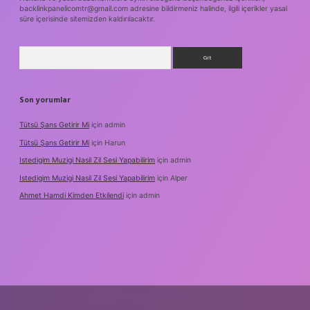
backlinkpanelicomtr@gmail.com
adresine bildirmeniz halinde, ilgili içerikler yasal
süre içerisinde sitemizden kaldırılacaktır.
Arama
Son yorumlar
Tütsü Şans Getirir Mi
için
admin
Tütsü Şans Getirir Mi
için
Harun
Istedigim Muzigi Nasil Zil Sesi Yapabilirim
için
admin
Istedigim Muzigi Nasil Zil Sesi Yapabilirim
için
Alper
Ahmet Hamdi Kimden Etkilendi
için
admin