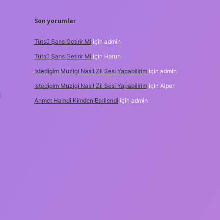
Son yorumlar
Tütsü Şans Getirir Mi
için
admin
Tütsü Şans Getirir Mi
için
Harun
Istedigim Muzigi Nasil Zil Sesi Yapabilirim
için
admin
Istedigim Muzigi Nasil Zil Sesi Yapabilirim
için
Alper
a
Ahmet Hamdi Kimden Etkilendi
için
admin