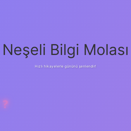
Neşeli Bilgi Molası
Hızlı hikayelerle gününü şenlendir!
 ?