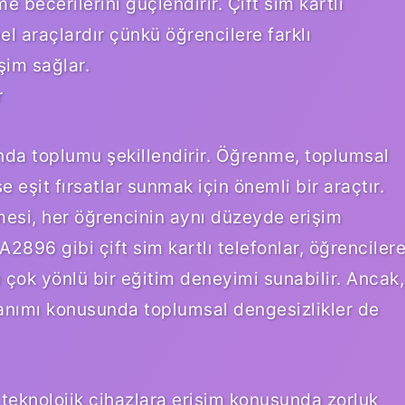
 becerilerini güçlendirir. Çift sim kartlı
el araçlardır çünkü öğrencilere farklı
şim sağlar.
r
nda toplumu şekillendirir. Öğrenme, toplumsal
e eşit fırsatlar sunmak için önemli bir araçtır.
mesi, her öğrencinin aynı düzeyde erişim
A2896 gibi çift sim kartlı telefonlar, öğrenciler
çok yönlü bir eğitim deneyimi sunabilir. Ancak,
kullanımı konusunda toplumsal dengesizlikler de
ı, teknolojik cihazlara erişim konusunda zorluk