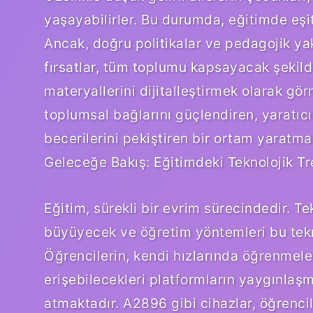
yaşayabilirler. Bu durumda, eğitimde eşits
Ancak, doğru politikalar ve pedagojik ya
fırsatlar, tüm toplumu kapsayacak şekilde
materyallerini dijitalleştirmek olarak g
toplumsal bağlarını güçlendiren, yaratıcıl
becerilerini pekiştiren bir ortam yaratmak
Geleceğe Bakış: Eğitimdeki Teknolojik Tr
Eğitim, sürekli bir evrim sürecindedir. T
büyüyecek ve öğretim yöntemleri bu tekno
Öğrencilerin, kendi hızlarında öğrenmele
erişebilecekleri platformların yaygınlaşm
atmaktadır. A2896 gibi cihazlar, öğrenci