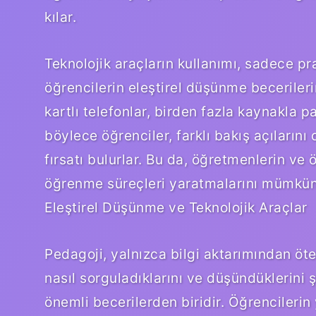
kılar.
Teknolojik araçların kullanımı, sadece p
öğrencilerin eleştirel düşünme becerilerin
kartlı telefonlar, birden fazla kaynakla 
böylece öğrenciler, farklı bakış açıların
fırsatı bulurlar. Bu da, öğretmenlerin ve 
öğrenme süreçleri yaratmalarını mümkün 
Eleştirel Düşünme ve Teknolojik Araçlar
Pedagoji, yalnızca bilgi aktarımından ö
nasıl sorguladıklarını ve düşündüklerini ş
önemli becerilerden biridir. Öğrencilerin