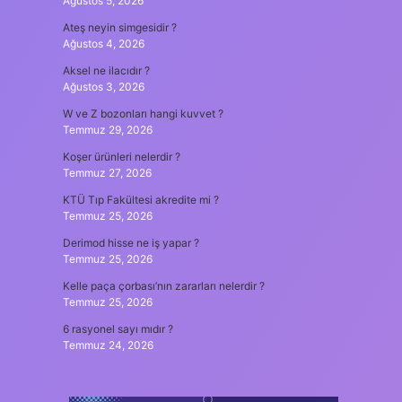
Ağustos 5, 2026
Ateş neyin simgesidir ?
Ağustos 4, 2026
Aksel ne ilacıdır ?
Ağustos 3, 2026
W ve Z bozonları hangi kuvvet ?
Temmuz 29, 2026
Koşer ürünleri nelerdir ?
Temmuz 27, 2026
KTÜ Tıp Fakültesi akredite mi ?
Temmuz 25, 2026
Derimod hisse ne iş yapar ?
Temmuz 25, 2026
Kelle paça çorbası’nın zararları nelerdir ?
Temmuz 25, 2026
6 rasyonel sayı mıdır ?
Temmuz 24, 2026