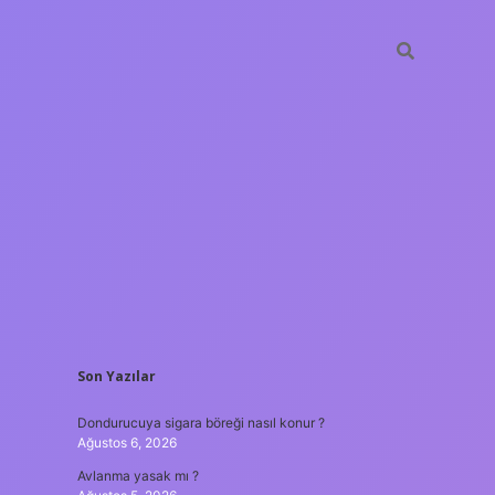
SIDEBAR
Son Yazılar
ilbet yeni giriş a
Dondurucuya sigara böreği nasıl konur ?
Ağustos 6, 2026
Avlanma yasak mı ?