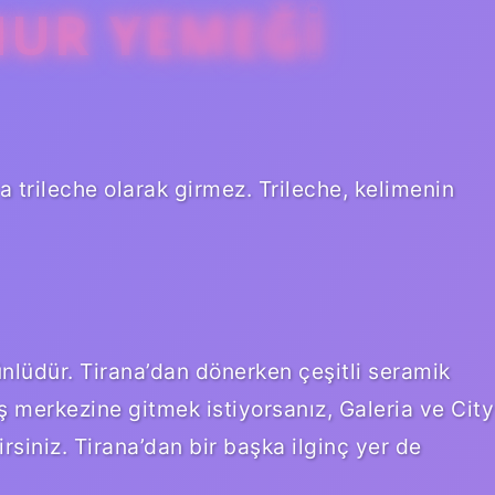
HUR YEMEĞI
a trileche olarak girmez. Trileche, kelimenin
nlüdür. Tirana’dan dönerken çeşitli seramik
riş merkezine gitmek istiyorsanız, Galeria ve City
irsiniz. Tirana’dan bir başka ilginç yer de