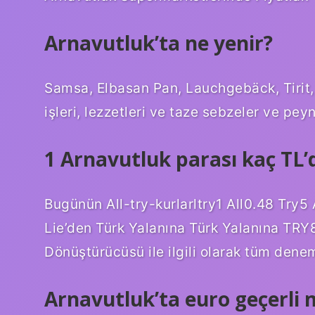
Arnavutluk’ta ne yenir?
Samsa, Elbasan Pan, Lauchgebäck, Tirit,
işleri, lezzetleri ve taze sebzeler ve pey
1 Arnavutluk parası kaç TL’d
Bugünün All-try-kurlarltry1 All0.48 Try5
Lie’den Türk Yalanına Türk Yalanına TRY
Dönüştürücüsü ile ilgili olarak tüm dene
Arnavutluk’ta euro geçerli 