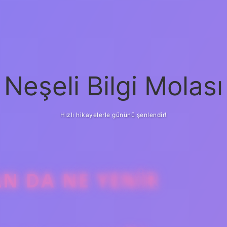
Neşeli Bilgi Molası
Hızlı hikayelerle gününü şenlendir!
N DA NE YENIR