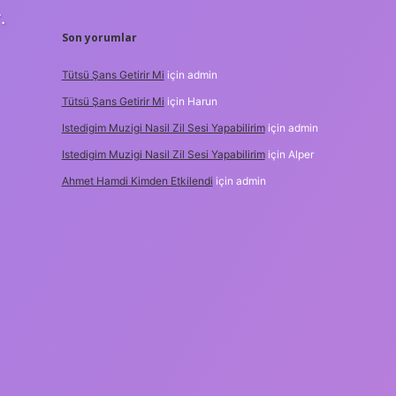
.
Son yorumlar
Tütsü Şans Getirir Mi
için
admin
Tütsü Şans Getirir Mi
için
Harun
Istedigim Muzigi Nasil Zil Sesi Yapabilirim
için
admin
Istedigim Muzigi Nasil Zil Sesi Yapabilirim
için
Alper
Ahmet Hamdi Kimden Etkilendi
için
admin