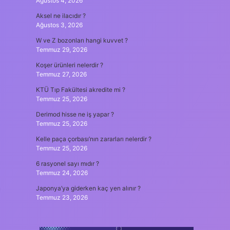
Ağustos 4, 2026
Aksel ne ilacıdır ?
Ağustos 3, 2026
W ve Z bozonları hangi kuvvet ?
Temmuz 29, 2026
Koşer ürünleri nelerdir ?
Temmuz 27, 2026
KTÜ Tıp Fakültesi akredite mi ?
Temmuz 25, 2026
Derimod hisse ne iş yapar ?
Temmuz 25, 2026
Kelle paça çorbası’nın zararları nelerdir ?
Temmuz 25, 2026
6 rasyonel sayı mıdır ?
Temmuz 24, 2026
Japonya’ya giderken kaç yen alınır ?
Temmuz 23, 2026