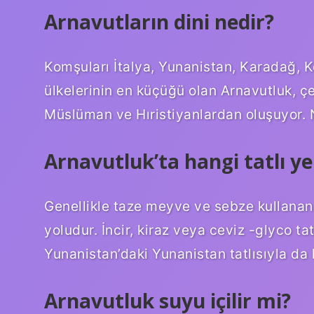
Arnavutların dini nedir?
Komşuları İtalya, Yunanistan, Karadağ, 
ülkelerinin en küçüğü olan Arnavutluk, çeş
Müslüman ve Hıristiyanlardan oluşuyor. N
Arnavutluk’ta hangi tatlı ye
Genellikle taze meyve ve sebze kullanan G
yoludur. İncir, kiraz veya ceviz -glyco ta
Yunanistan’daki Yunanistan tatlısıyla da k
Arnavutluk suyu içilir mi?