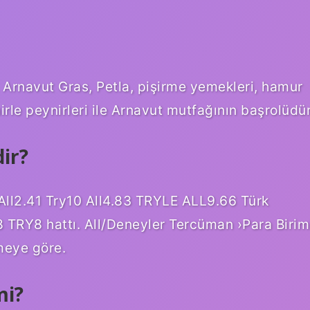
 Arnavut Gras, Petla, pişirme yemekleri, hamur
nirle peynirleri ile Arnavut mutfağının başrolüdür
ir?
 All2.41 Try10 All4.83 TRYLE ALL9.66 Türk
8 TRY8 hattı. All/Deneyler Tercüman ›Para Birim
meye göre.
mi?