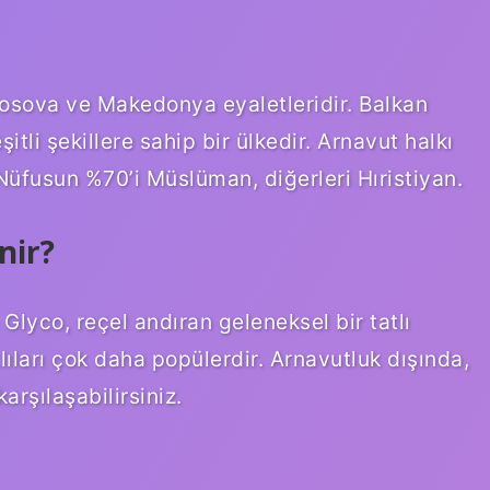
Kosova ve Makedonya eyaletleridir. Balkan
itli şekillere sahip bir ülkedir. Arnavut halkı
üfusun %70’i Müslüman, diğerleri Hıristiyan.
nir?
lyco, reçel andıran geleneksel bir tatlı
tlıları çok daha popülerdir. Arnavutluk dışında,
arşılaşabilirsiniz.