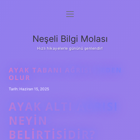
menüyü
Anasayfa
aç
Gizlilik Politikası
Neşeli Bilgi Molası
Yasal Uyarı
Hızlı hikayelerle gününü şenlendir!
Hakkımızda
AYAK TABANI AĞRISI NEDEN
OLUR
Tarih: Haziran 15, 2025
AYAK ALTI AĞRISI
NEYIN
BELIRTISIDIR?