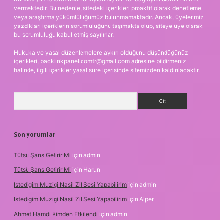
vermektedir. Bu nedenle, sitedeki içerikleri proaktif olarak denetleme
veya araştırma yükümlülüğümüz bulunmamaktadır. Ancak, üyelerimiz
yazdıkları içeriklerin sorumluluğunu taşımakta olup, siteye üye olarak
bu sorumluluğu kabul etmiş sayılırlar.
Hukuka ve yasal düzenlemelere aykırı olduğunu düşündüğünüz
içerikleri,
backlinkpanelicomtr@gmail.com
adresine bildirmeniz
halinde, ilgili içerikler yasal süre içerisinde sitemizden kaldırılacaktır.
Arama
Son yorumlar
Tütsü Şans Getirir Mi
için
admin
Tütsü Şans Getirir Mi
için
Harun
Istedigim Muzigi Nasil Zil Sesi Yapabilirim
için
admin
Istedigim Muzigi Nasil Zil Sesi Yapabilirim
için
Alper
Ahmet Hamdi Kimden Etkilendi
için
admin