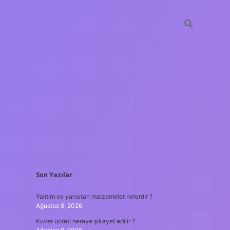
SIDEBAR
Son Yazılar
ilbet yeni giriş 
Yalıtım ve yansıtan malzemeler nelerdir ?
Ağustos 9, 2026
Kuver ücreti nereye şikayet edilir ?