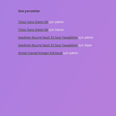
Son yorumlar
Tütsü Şans Getirir Mi
için
admin
Tütsü Şans Getirir Mi
için
Harun
Istedigim Muzigi Nasil Zil Sesi Yapabilirim
için
admin
Istedigim Muzigi Nasil Zil Sesi Yapabilirim
için
Alper
Ahmet Hamdi Kimden Etkilendi
için
admin