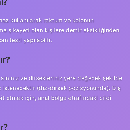
ı?
haz kullanılarak rektum ve kolonun
ma şikayeti olan kişilere demir eksikliğinden
n testi yapılabilir.
ır?
lnınız ve dirsekleriniz yere değecek şekilde
z istenecektir (diz-dirsek pozisyonunda). Dış
it etmek için, anal bölge etrafındaki cildi
r?