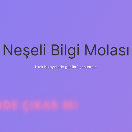
Neşeli Bilgi Molası
Hızlı hikayelerle gününü şenlendir!
NDE ÇIKAR MI