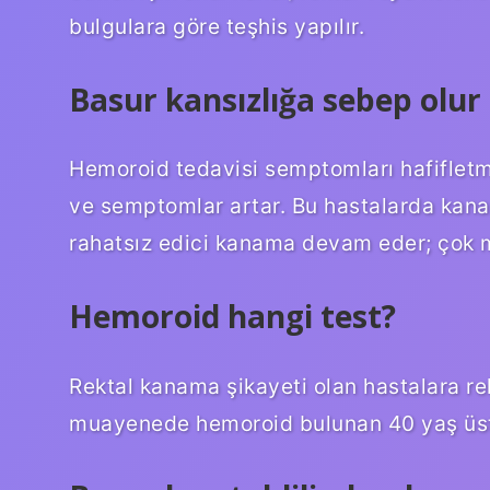
bulgulara göre teşhis yapılır.
Basur kansızlığa sebep olu
Hemoroid tedavisi semptomları hafifletme
ve semptomlar artar. Bu hastalarda kana
rahatsız edici kanama devam eder; çok m
Hemoroid hangi test?
Rektal kanama şikayeti olan hastalara rek
muayenede hemoroid bulunan 40 yaş üstü