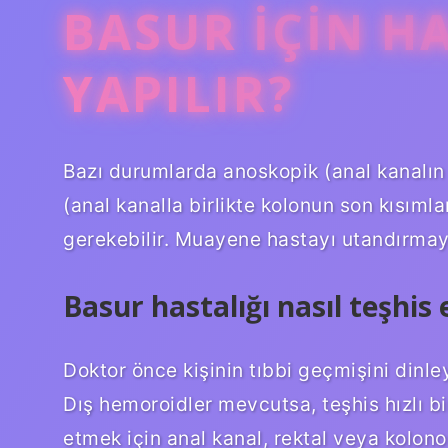
BASUR IÇIN H
YAPILIR?
Bazı durumlarda anoskopik (anal kanalın
(anal kanalla birlikte kolonun son kısım
gerekebilir. Muayene hastayı utandırmay
Basur hastalığı nasıl teşhis e
Doktor önce kişinin tıbbi geçmişini dinl
Dış hemoroidler mevcutsa, teşhis hızlı bir
etmek için anal kanal, rektal veya kolonos