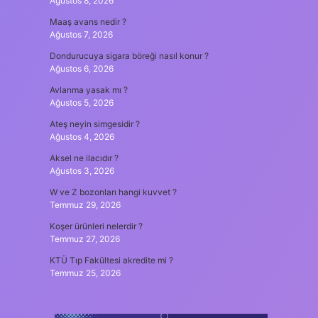
Ağustos 8, 2026
Maaş avans nedir ?
Ağustos 7, 2026
Dondurucuya sigara böreği nasıl konur ?
Ağustos 6, 2026
Avlanma yasak mı ?
Ağustos 5, 2026
Ateş neyin simgesidir ?
Ağustos 4, 2026
Aksel ne ilacıdır ?
Ağustos 3, 2026
W ve Z bozonları hangi kuvvet ?
Temmuz 29, 2026
Koşer ürünleri nelerdir ?
Temmuz 27, 2026
KTÜ Tıp Fakültesi akredite mi ?
Temmuz 25, 2026