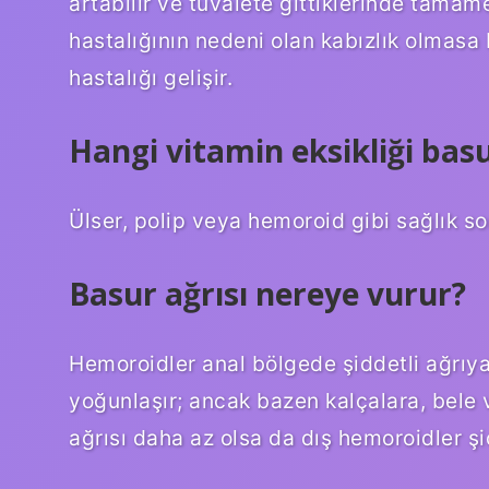
artabilir ve tuvalete gittiklerinde tamam
hastalığının nedeni olan kabızlık olmasa
hastalığı gelişir.
Hangi vitamin eksikliği bas
Ülser, polip veya hemoroid gibi sağlık so
Basur ağrısı nereye vurur?
Hemoroidler anal bölgede şiddetli ağrıya 
yoğunlaşır; ancak bazen kalçalara, bele v
ağrısı daha az olsa da dış hemoroidler şid