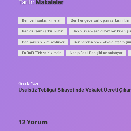
Tarih:
Makaleler
Ben beni şarkısı kime ait
Ben her gece sarhoşum şarkısını kim
Ben ölürsem şarkısı kimin
Ben ölürsem sen ölmezsen kimin şiir
Ben şarkısını kim söylüyor
Ben senden önce ölmek isterim şiiri
En ünlü Türk şairi kimdir
Necip Fazıl Ben şiiri ne anlatıyor
Önceki Yazı
Usulsüz Tebligat Şikayetinde Vekalet Ücreti Çıkar
12 Yorum