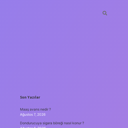
SIDEBAR
Son Yazılar
ilbet yeni giri
Maaş avans nedir ?
Ağustos 7, 2026
Dondurucuya sigara böreği nasıl konur ?