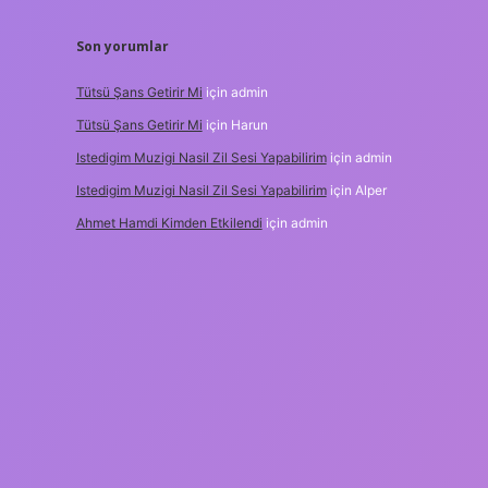
Son yorumlar
Tütsü Şans Getirir Mi
için
admin
Tütsü Şans Getirir Mi
için
Harun
Istedigim Muzigi Nasil Zil Sesi Yapabilirim
için
admin
Istedigim Muzigi Nasil Zil Sesi Yapabilirim
için
Alper
Ahmet Hamdi Kimden Etkilendi
için
admin