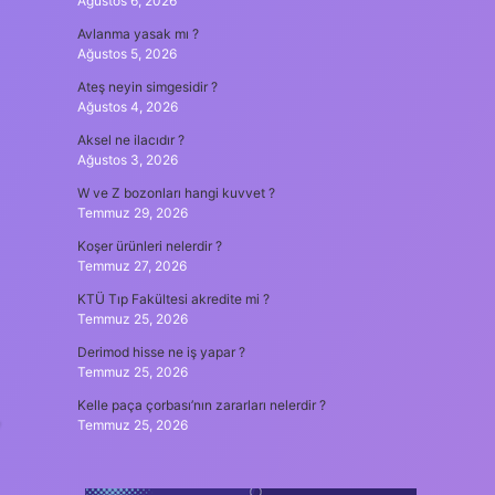
Ağustos 6, 2026
Avlanma yasak mı ?
Ağustos 5, 2026
Ateş neyin simgesidir ?
Ağustos 4, 2026
Aksel ne ilacıdır ?
Ağustos 3, 2026
W ve Z bozonları hangi kuvvet ?
Temmuz 29, 2026
Koşer ürünleri nelerdir ?
Temmuz 27, 2026
KTÜ Tıp Fakültesi akredite mi ?
Temmuz 25, 2026
Derimod hisse ne iş yapar ?
Temmuz 25, 2026
Kelle paça çorbası’nın zararları nelerdir ?
Temmuz 25, 2026