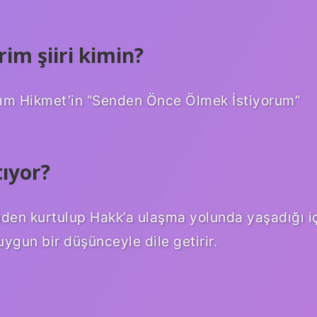
im şiiri kimin?
ım Hikmet’in “Senden Önce Ölmek İstiyorum”
tıyor?
ğinden kurtulup Hakk’a ulaşma yolunda yaşadığı i
ygun bir düşünceyle dile getirir.