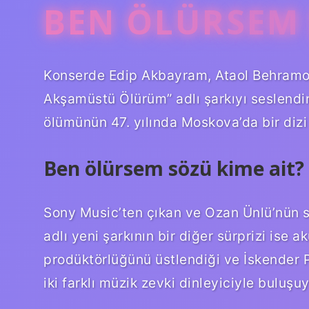
BEN ÖLÜRSEM Ş
Konserde Edip Akbayram, Ataol Behramoğ
Akşamüstü Ölürüm” adlı şarkıyı seslendi
ölümünün 47. yılında Moskova’da bir dizi e
Ben ölürsem sözü kime ait?
Sony Music’ten çıkan ve Ozan Ünlü’nün s
adlı yeni şarkının bir diğer sürprizi ise 
prodüktörlüğünü üstlendiği ve İskender 
iki farklı müzik zevki dinleyiciyle buluşuy