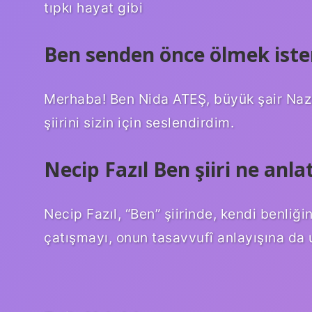
tıpkı hayat gibi
Ben senden önce ölmek ister
Merhaba! Ben Nida ATEŞ, büyük şair Naz
şiirini sizin için seslendirdim.
Necip Fazıl Ben şiiri ne anla
Necip Fazıl, “Ben” şiirinde, kendi benli
çatışmayı, onun tasavvufî anlayışına da u