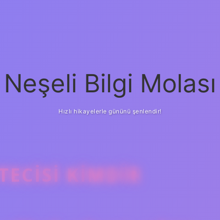
Neşeli Bilgi Molası
Hızlı hikayelerle gününü şenlendir!
ECISI KIMDIR