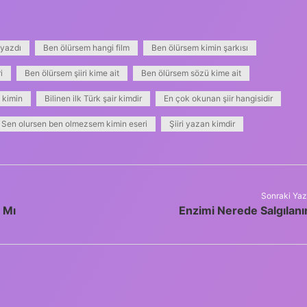
 yazdı
Ben ölürsem hangi film
Ben ölürsem kimin şarkısı
i
Ben ölürsem şiiri kime ait
Ben ölürsem sözü kime ait
 kimin
Bilinen ilk Türk şair kimdir
En çok okunan şiir hangisidir
Sen olursen ben olmezsem kimin eseri
Şiiri yazan kimdir
Sonraki Yaz
 Mı
Enzimi Nerede Salgılanı