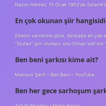
Nazım Hikmet, 15 Ocak 1902’de Selanik’
En çok okunan şiir hangisidi
Sitenin verilerine göre, dünyada en çok o
“Stufen” şiiri olurken, onu Orhan Veli’nin 
Ben beni şarkısı kime ait?
Mahzuni Şerif – Ben Beni – YouTube.
Ben her gece sarhoşum şark
Arif SağSarhoş / Metin Yazarı