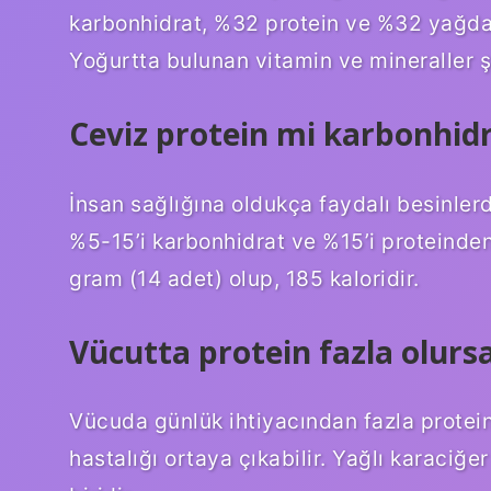
karbonhidrat, %32 protein ve %32 yağdan 
Yoğurtta bulunan vitamin ve mineraller şu
Ceviz protein mi karbonhid
İnsan sağlığına oldukça faydalı besinlerd
%5-15’i karbonhidrat ve %15’i proteinden
gram (14 adet) olup, 185 kaloridir.
Vücutta protein fazla olursa
Vücuda günlük ihtiyacından fazla protein 
hastalığı ortaya çıkabilir. Yağlı karaciğe