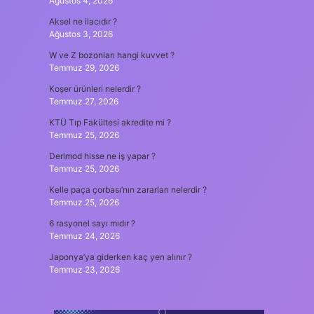
Ağustos 4, 2026
Aksel ne ilacıdır ?
Ağustos 3, 2026
W ve Z bozonları hangi kuvvet ?
Temmuz 29, 2026
Koşer ürünleri nelerdir ?
Temmuz 27, 2026
KTÜ Tıp Fakültesi akredite mi ?
Temmuz 25, 2026
Derimod hisse ne iş yapar ?
Temmuz 25, 2026
Kelle paça çorbası’nın zararları nelerdir ?
Temmuz 25, 2026
6 rasyonel sayı mıdır ?
Temmuz 24, 2026
Japonya’ya giderken kaç yen alınır ?
Temmuz 23, 2026