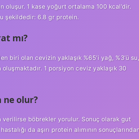
oluşur. 1 kase yoğurt ortalama 100 kcal’dir.
 şekildedir: 6.8 gr protein.
rat mı?
en biri olan cevizin yaklaşık %65’i yağ, %3’ü su
 oluşmaktadır. 1 porsiyon ceviz yaklaşık 30
 ne olur?
verilirse böbrekler yorulur. Sonuç olarak gut
r hastalığı da aşırı protein alımının sonuçlarında