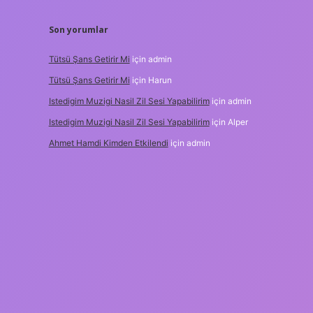
Son yorumlar
Tütsü Şans Getirir Mi
için
admin
Tütsü Şans Getirir Mi
için
Harun
Istedigim Muzigi Nasil Zil Sesi Yapabilirim
için
admin
Istedigim Muzigi Nasil Zil Sesi Yapabilirim
için
Alper
Ahmet Hamdi Kimden Etkilendi
için
admin