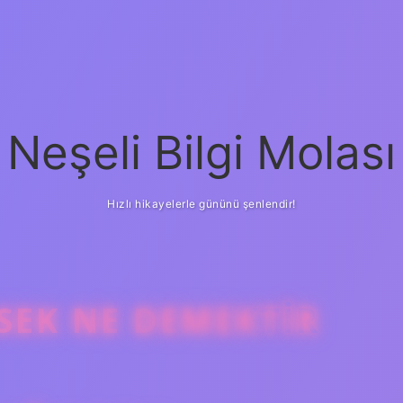
Neşeli Bilgi Molası
Hızlı hikayelerle gününü şenlendir!
SEK NE DEMEKTIR