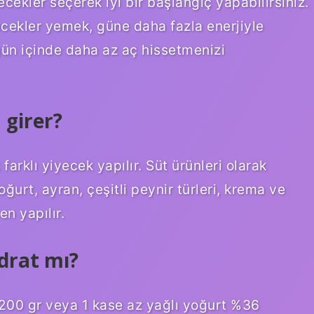
ekler seçerek iyi bir başlangıç ​​yapabilirsiniz.
ecekler yemek, güne daha fazla enerjiyle
ün içinde daha az aç hissetmenizi
 girer?
farklı yiyecek yapılır. Süt ürünleri olarak
oğurt, ayran, çeşitli peynir türleri, krema ve
en yapılır.
drat mı?
200 gr veya 1 kase az yağlı yoğurt %36