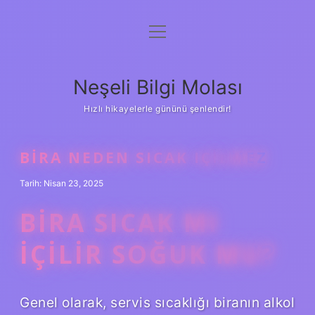
menüyü
Anasayfa
aç
Gizlilik Politikası
Neşeli Bilgi Molası
Yasal Uyarı
Hızlı hikayelerle gününü şenlendir!
Hakkımızda
BIRA NEDEN SICAK IÇILMEZ
Tarih: Nisan 23, 2025
BIRA SICAK MI
IÇILIR SOĞUK MU?
Genel olarak, servis sıcaklığı biranın alkol