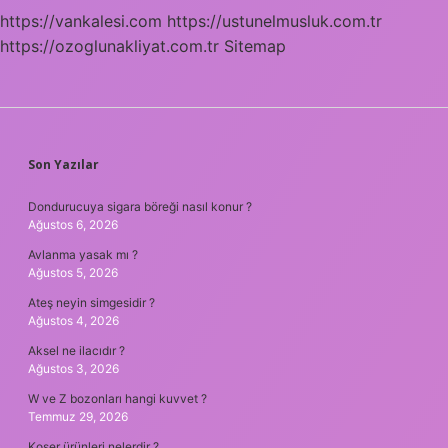
https://vankalesi.com
https://ustunelmusluk.com.tr
https://ozoglunakliyat.com.tr
Sitemap
SIDEBAR
Son Yazılar
Dondurucuya sigara böreği nasıl konur ?
Ağustos 6, 2026
Avlanma yasak mı ?
Ağustos 5, 2026
Ateş neyin simgesidir ?
Ağustos 4, 2026
Aksel ne ilacıdır ?
Ağustos 3, 2026
W ve Z bozonları hangi kuvvet ?
Temmuz 29, 2026
Koşer ürünleri nelerdir ?