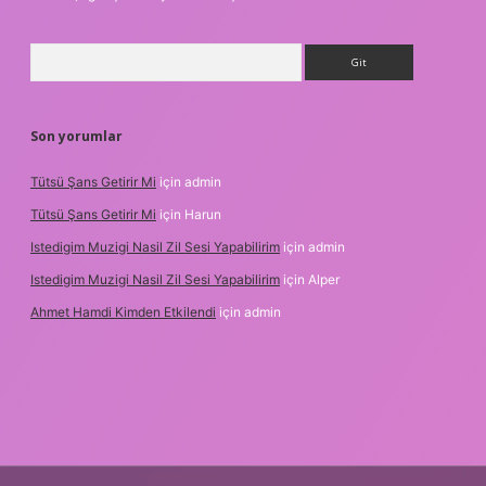
Arama
Son yorumlar
Tütsü Şans Getirir Mi
için
admin
Tütsü Şans Getirir Mi
için
Harun
Istedigim Muzigi Nasil Zil Sesi Yapabilirim
için
admin
Istedigim Muzigi Nasil Zil Sesi Yapabilirim
için
Alper
Ahmet Hamdi Kimden Etkilendi
için
admin
iriş adresi