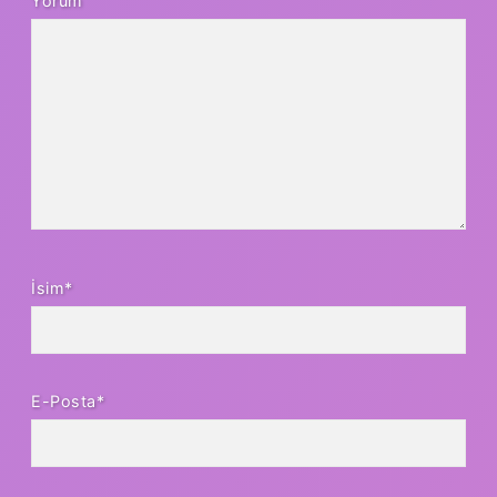
Yorum
İsim*
E-Posta*