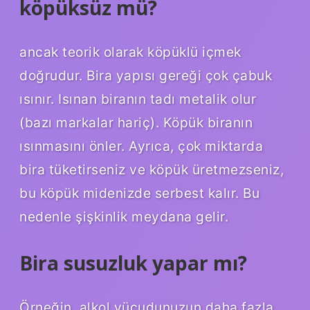
köpüksüz mü?
ancak teorik olarak köpüklü içmek
doğrudur. Bira yapısı gereği çok çabuk
ısınır. Isınan biranın tadı metalik olur
(bazı markalar hariç). Köpük biranın
ısınmasını önler. Ayrıca, çok miktarda
bira tüketirseniz ve köpük üretmezseniz,
bu köpük midenizde serbest kalır. Bu
nedenle şişkinlik meydana gelir.
Bira susuzluk yapar mı?
Örneğin, alkol vücudunuzun daha fazla