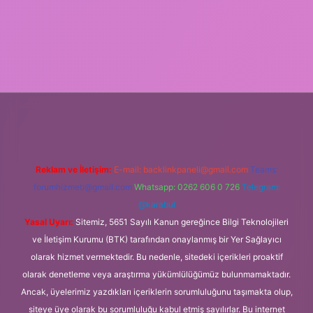
adresi
Reklam ve İletişim:
E-mail:
backlinkpaneli@gmail.com
Teams:
forumhizmeti@gmail.com
Whatsapp: 0262 606 0 726
Telegram:
@karabul
Yasal Uyarı:
Sitemiz, 5651 Sayılı Kanun gereğince Bilgi Teknolojileri
ve İletişim Kurumu (BTK) tarafından onaylanmış bir Yer Sağlayıcı
olarak hizmet vermektedir. Bu nedenle, sitedeki içerikleri proaktif
olarak denetleme veya araştırma yükümlülüğümüz bulunmamaktadır.
Ancak, üyelerimiz yazdıkları içeriklerin sorumluluğunu taşımakta olup,
siteye üye olarak bu sorumluluğu kabul etmiş sayılırlar. Bu internet