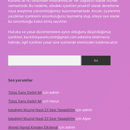
Kurumu (BTK) tarafından onaylanmış bir Yer Sağlayıcı olarak hizmet
vermektedir. Bu nedenle, sitedeki içerikleri proaktif olarak denetleme
veya araştırma yükümlülüğümüz bulunmamaktadır. Ancak, üyelerimiz
yazdıkları içeriklerin sorumluluğunu taşımakta olup, siteye üye olarak
bu sorumluluğu kabul etmiş sayılırlar.
Hukuka ve yasal düzenlemelere aykırı olduğunu düşündüğünüz
içerikleri,
backlinkpanelicomtr@gmail.com
adresine bildirmeniz
halinde, ilgili içerikler yasal süre içerisinde sitemizden kaldırılacaktır.
Arama
Son yorumlar
Tütsü Şans Getirir Mi
için
admin
Tütsü Şans Getirir Mi
için
Harun
Istedigim Muzigi Nasil Zil Sesi Yapabilirim
için
admin
Istedigim Muzigi Nasil Zil Sesi Yapabilirim
için
Alper
Ahmet Hamdi Kimden Etkilendi
için
admin