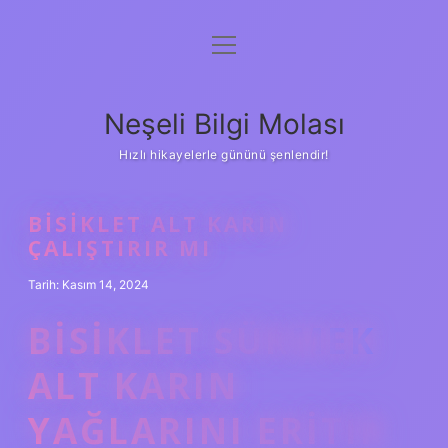
menüyü
Anasayfa
aç
Gizlilik Politikası
Neşeli Bilgi Molası
Yasal Uyarı
Hızlı hikayelerle gününü şenlendir!
Hakkımızda
BISIKLET ALT KARIN
ÇALIŞTIRIR MI
Tarih: Kasım 14, 2024
BISIKLET SÜRMEK
ALT KARIN
YAĞLARINI ERITIR