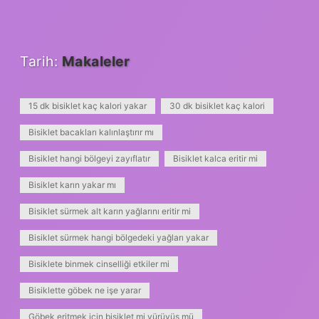
Tarih:
Makaleler
15 dk bisiklet kaç kalori yakar
30 dk bisiklet kaç kalori
Bisiklet bacakları kalınlaştırır mı
Bisiklet hangi bölgeyi zayıflatır
Bisiklet kalca eritir mi
Bisiklet karın yakar mı
Bisiklet sürmek alt karın yağlarını eritir mi
Bisiklet sürmek hangi bölgedeki yağları yakar
Bisiklete binmek cinselliği etkiler mi
Bisiklette göbek ne işe yarar
Göbek eritmek için bisiklet mi yürüyüş mü