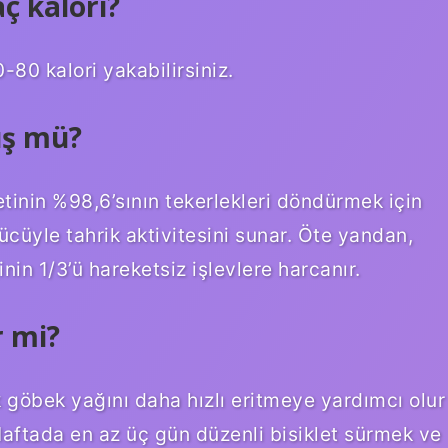
ç kalori?
-80 kalori yakabilirsiniz.
üş mü?
etinin %98,6’sının tekerlekleri döndürmek için
ücüyle tahrik aktivitesini sunar. Öte yandan,
nin 1/3’ü hareketsiz işlevlere harcanır.
r mi?
k göbek yağını daha hızlı eritmeye yardımcı olur
 Haftada en az üç gün düzenli bisiklet sürmek ve