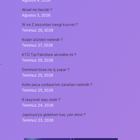
Ağustos 4, 2026
Aksel ne ilacıdır ?
Ağustos 3, 2026
W ve Z bozonları hangi kuvvet ?
Temmuz 29, 2026
Koşer ürünleri nelerdir ?
Temmuz 27, 2026
KTÜ Tıp Fakültesi akredite mi ?
Temmuz 25, 2026
t
Derimod hisse ne iş yapar ?
Temmuz 25, 2026
Kelle paça çorbası’nın zararları nelerdir ?
Temmuz 25, 2026
6 rasyonel sayı mıdır ?
Temmuz 24, 2026
Japonya’ya giderken kaç yen alınır ?
Temmuz 23, 2026