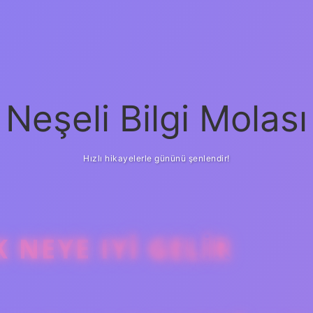
Neşeli Bilgi Molası
Hızlı hikayelerle gününü şenlendir!
 NEYE IYI GELIR