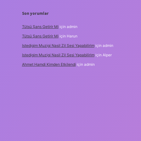
Son yorumlar
Tütsü Şans Getirir Mi
için
admin
Tütsü Şans Getirir Mi
için
Harun
Istedigim Muzigi Nasil Zil Sesi Yapabilirim
için
admin
Istedigim Muzigi Nasil Zil Sesi Yapabilirim
için
Alper
Ahmet Hamdi Kimden Etkilendi
için
admin