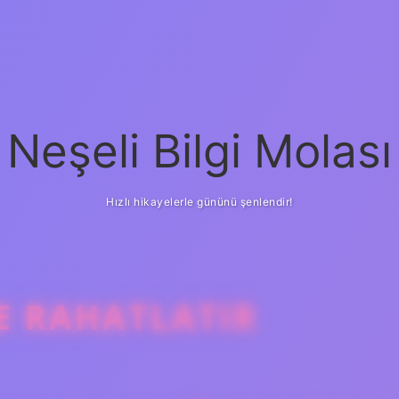
Neşeli Bilgi Molası
Hızlı hikayelerle gününü şenlendir!
NE RAHATLATIR