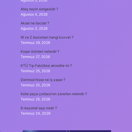
Ağustos 5, 2026
Ateş neyin simgesidir ?
Ağustos 4, 2026
Aksel ne ilacıdır ?
Ağustos 3, 2026
W ve Z bozonları hangi kuvvet ?
Temmuz 29, 2026
Koşer ürünleri nelerdir ?
Temmuz 27, 2026
KTÜ Tıp Fakültesi akredite mi ?
Temmuz 25, 2026
Derimod hisse ne iş yapar ?
Temmuz 25, 2026
Kelle paça çorbası’nın zararları nelerdir ?
Temmuz 25, 2026
6 rasyonel sayı mıdır ?
Temmuz 24, 2026
,