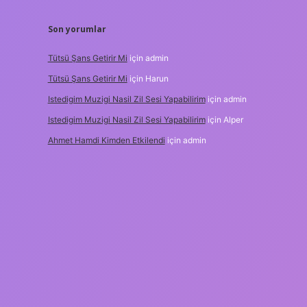
Son yorumlar
Tütsü Şans Getirir Mi
için
admin
Tütsü Şans Getirir Mi
için
Harun
Istedigim Muzigi Nasil Zil Sesi Yapabilirim
için
admin
Istedigim Muzigi Nasil Zil Sesi Yapabilirim
için
Alper
Ahmet Hamdi Kimden Etkilendi
için
admin