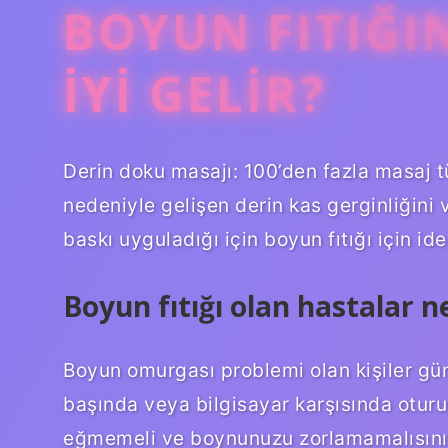
BOYUN FITIĞI
IYI GELIR?
Derin doku masajı: 100’den fazla masaj tü
nedeniyle gelişen derin kas gerginliğini
baskı uyguladığı için boyun fıtığı için ide
Boyun fıtığı olan hastalar n
Boyun omurgası problemi olan kişiler gü
başında veya bilgisayar karşısında oturu
eğmemeli ve boynunuzu zorlamamalısınız