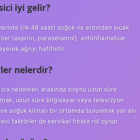
ci iyi gelir?
önemde (ilk 48 saat) soğuk ve ardından sıcak
ciler (aspirin, parasetamol), antiinflamatuar
eyerek ağrıyı hafifletir.
ler nelerdir?
lıca nedenleri arasında boynu uzun süre
kmak, uzun süre bilgisayar veya televizyon
e soğuk klimalı bir ortamda bulunmak yer alır.
vi faktörler de servikal fıtıkta rol oynar.