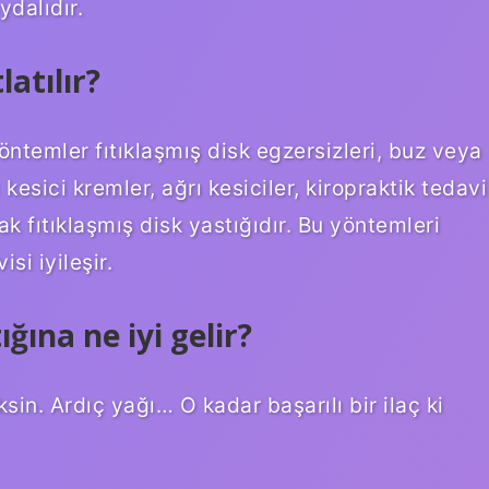
ydalıdır.
latılır?
öntemler fıtıklaşmış disk egzersizleri, buz veya
ı kesici kremler, ağrı kesiciler, kiropraktik tedavi
k fıtıklaşmış disk yastığıdır. Bu yöntemleri
si iyileşir.
ğına ne iyi gelir?
n. Ardıç yağı… O kadar başarılı bir ilaç ki