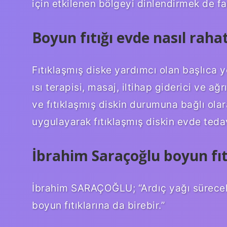
için etkilenen bölgeyi dinlendirmek de fa
Boyun fıtığı evde nasıl rahat
Fıtıklaşmış diske yardımcı olan başlıca y
ısı terapisi, masaj, iltihap giderici ve ağr
ve fıtıklaşmış diskin durumuna bağlı olara
uygulayarak fıtıklaşmış diskin evde tedavi
İbrahim Saraçoğlu boyun fıtı
İbrahim SARAÇOĞLU; “Ardıç yağı süreceksi
boyun fıtıklarına da birebir.”