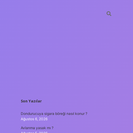
SIDEBAR
Son Yazılar
ilbet yeni giriş 
Dondurucuya sigara böreği nasıl konur ?
Ağustos 6, 2026
Avlanma yasak mı ?