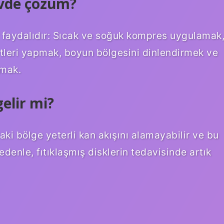
 evde çözüm?
er faydalıdır: Sıcak ve soğuk kompres uygulamak
leri yapmak, boyun bölgesini dinlendirmek ve
amak.
elir mi?
daki bölge yeterli kan akışını alamayabilir ve bu
nedenle, fıtıklaşmış disklerin tedavisinde artık