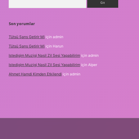
Son yorumlar
Tütsü Şans Getirir Mi
için
admin
Tütsü Şans Getirir Mi
için
Harun
Istedigim Muzigi Nasil Zil Sesi Yapabilirim
için
admin
Istedigim Muzigi Nasil Zil Sesi Yapabilirim
için
Alper
Ahmet Hamdi Kimden Etkilendi
için
admin
si