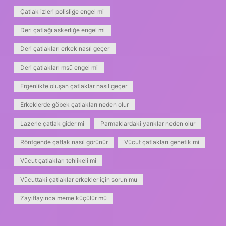
Çatlak izleri polisliğe engel mi
Deri çatlağı askerliğe engel mi
Deri çatlakları erkek nasıl geçer
Deri çatlakları msü engel mi
Ergenlikte oluşan çatlaklar nasıl geçer
Erkeklerde göbek çatlakları neden olur
Lazerle çatlak gider mi
Parmaklardaki yarıklar neden olur
Röntgende çatlak nasıl görünür
Vücut çatlakları genetik mi
Vücut çatlakları tehlikeli mi
Vücuttaki çatlaklar erkekler için sorun mu
Zayıflayınca meme küçülür mü