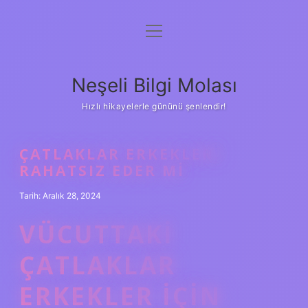
menüyü
Anasayfa
aç
Gizlilik Politikası
Neşeli Bilgi Molası
Yasal Uyarı
Hızlı hikayelerle gününü şenlendir!
Hakkımızda
ÇATLAKLAR ERKEKLERI
RAHATSIZ EDER MI
Tarih: Aralık 28, 2024
VÜCUTTAKI
ÇATLAKLAR
ERKEKLER IÇIN