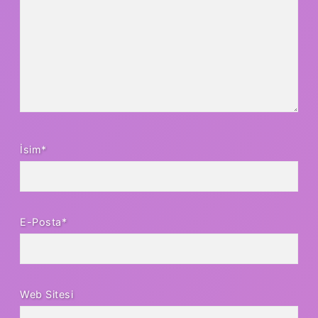
İsim*
E-Posta*
Web Sitesi