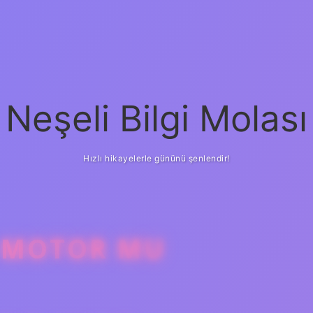
Neşeli Bilgi Molası
Hızlı hikayelerle gününü şenlendir!
 MOTOR MU