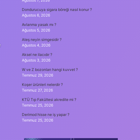
Ağustos 7, 2026
Dondurucuya sigara böreği nasıl konur ?
Ağustos 6, 2026
Avlanma yasak mı ?
Ağustos 5, 2026
Ateş neyin simgesidir ?
e
Ağustos 4, 2026
Aksel ne ilacıdır ?
Ağustos 3, 2026
W ve Z bozonları hangi kuvvet ?
Temmuz 29, 2026
Koşer ürünleri nelerdir ?
Temmuz 27, 2026
KTÜ Tıp Fakültesi akredite mi ?
Temmuz 25, 2026
Derimod hisse ne iş yapar ?
Temmuz 25, 2026