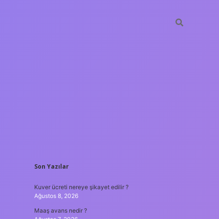
SIDEBAR
Son Yazılar
ilbet yeni giriş
Kuver ücreti nereye şikayet edilir ?
Ağustos 8, 2026
Maaş avans nedir ?