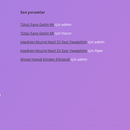
Son yorumlar
Tütsü Şans Getirir Mi
için
admin
Tütsü Şans Getirir Mi
için
Harun
Istedigim Muzigi Nasil Zil Sesi Yapabilirim
için
admin
Istedigim Muzigi Nasil Zil Sesi Yapabilirim
için
Alper
Ahmet Hamdi Kimden Etkilendi
için
admin
n