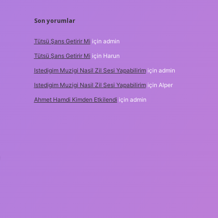
Son yorumlar
Tütsü Şans Getirir Mi
için
admin
Tütsü Şans Getirir Mi
için
Harun
Istedigim Muzigi Nasil Zil Sesi Yapabilirim
için
admin
Istedigim Muzigi Nasil Zil Sesi Yapabilirim
için
Alper
Ahmet Hamdi Kimden Etkilendi
için
admin