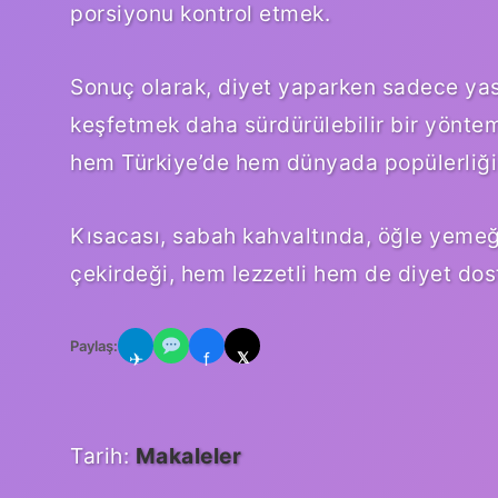
porsiyonu kontrol etmek.
Sonuç olarak, diyet yaparken sadece yasa
keşfetmek daha sürdürülebilir bir yöntem
hem Türkiye’de hem dünyada popülerliği 
Kısacası, sabah kahvaltında, öğle yeme
çekirdeği, hem lezzetli hem de diyet dost
Paylaş:
✈
f
𝕏
Tarih:
Makaleler