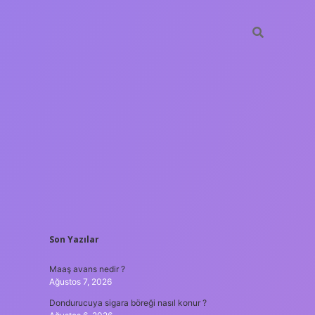
SIDEBAR
Son Yazılar
ilbet yeni giriş adresi
Maaş avans nedir ?
Ağustos 7, 2026
Dondurucuya sigara böreği nasıl konur ?