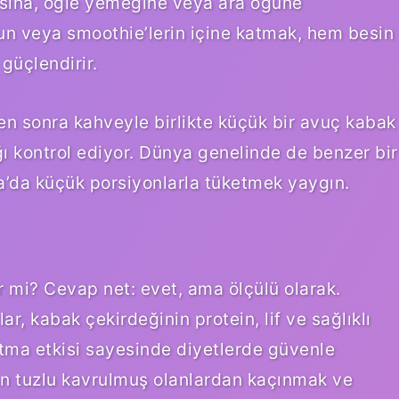
ısına, öğle yemeğine veya ara öğüne
rdun veya smoothie’lerin içine katmak, hem besin
 güçlendirir.
en sonra kahveyle birlikte küçük bir avuç kabak
ğı kontrol ediyor. Dünya genelinde de benzer bir
a’da küçük porsiyonlarla tüketmek yaygın.
ir mi? Cevap net: evet, ama ölçülü olarak.
r, kabak çekirdeğinin protein, lif ve sağlıklı
tma etkisi sayesinde diyetlerde güvenle
lan tuzlu kavrulmuş olanlardan kaçınmak ve