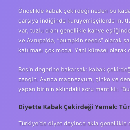
Öncelikle kabak çekirdeği neden bu kada
çarşıya indiğinde kuruyemişçilerde mutl
var, tuzlu olanı genellikle kahve eşliğind
ve Avrupa’da, “pumpkin seeds” olarak sat
katılması çok moda. Yani küresel olarak d
Besin değerine bakarsak: kabak çekirdeği 
zengin. Ayrıca magnezyum, çinko ve demir
yapan birinin aklındaki soru mantıklı: “Bu
Diyette Kabak Çekirdeği Yemek: Tür
Türkiye’de diyet deyince akla genellikle