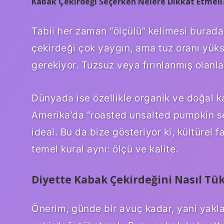
Kabak Çekirdeği Seçerken Nelere Dikkat Etmeli
Tabii her zaman “ölçülü” kelimesi burada
çekirdeği çok yaygın, ama tuz oranı yük
gerekiyor. Tuzsuz veya fırınlanmış olanla
Dünyada ise özellikle organik ve doğal k
Amerika’da “roasted unsalted pumpkin see
ideal. Bu da bize gösteriyor ki, kültürel fa
temel kural aynı: ölçü ve kalite.
Diyette Kabak Çekirdeğini Nasıl Tü
Önerim, günde bir avuç kadar, yani yakl