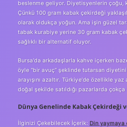
beslenme geliyor. Diyetisyenlerin çoğu, 
Çünkü 100 gram kabak çekirdeği yaklaşık 
olarak oldukça yoğun. Ama işin güzel taraf
tabak kurabiye yerine 30 gram kabak çek
sağlıklı bir alternatif oluyor.
Bursa’da arkadaşlarla kahve içerken baze
öyle “bir avuç” şeklinde tutarsan diyetin
arayışını azaltır. Türkiye’de özellikle y
doğal şekilde satıldığı pazarlarda çokça
Dünya Genelinde Kabak Çekirdeği v
İlginizi Çekebilecek İçerik:
Din yaymaya ç