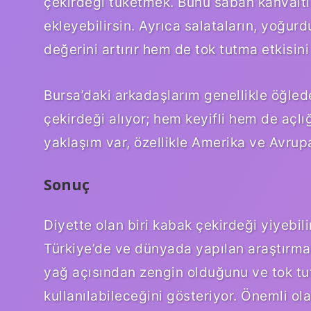
çekirdeği tüketmek. Bunu sabah kahvalt
ekleyebilirsin. Ayrıca salataların, yoğu
değerini artırır hem de tok tutma etkisini
Bursa’daki arkadaşlarım genellikle öğled
çekirdeği alıyor; hem keyifli hem de açlı
yaklaşım var, özellikle Amerika ve Avrup
Sonuç
Diyette olan biri kabak çekirdeği yiyebil
Türkiye’de ve dünyada yapılan araştırmala
yağ açısından zengin olduğunu ve tok tu
kullanılabileceğini gösteriyor. Önemli o