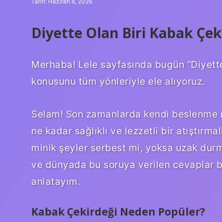
Tarih: Haziran 8, 2026
Diyette Olan Biri Kabak Çeki
Merhaba! Lele sayfasında bugün “Diyette 
konusunu tüm yönleriyle ele alıyoruz.
Selam! Son zamanlarda kendi beslenme r
ne kadar sağlıklı ve lezzetli bir atıştır
minik şeyler serbest mi, yoksa uzak durm
ve dünyada bu soruya verilen cevaplar bi
anlatayım.
Kabak Çekirdeği Neden Popüler?