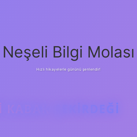
Neşeli Bilgi Molası
Hızlı hikayelerle gününü şenlendir!
I KABAK ÇEKIRDEĞI