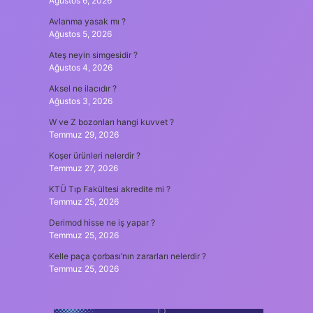
Ağustos 6, 2026
Avlanma yasak mı ?
Ağustos 5, 2026
Ateş neyin simgesidir ?
Ağustos 4, 2026
Aksel ne ilacıdır ?
Ağustos 3, 2026
W ve Z bozonları hangi kuvvet ?
Temmuz 29, 2026
Koşer ürünleri nelerdir ?
Temmuz 27, 2026
KTÜ Tıp Fakültesi akredite mi ?
Temmuz 25, 2026
Derimod hisse ne iş yapar ?
Temmuz 25, 2026
Kelle paça çorbası’nın zararları nelerdir ?
Temmuz 25, 2026