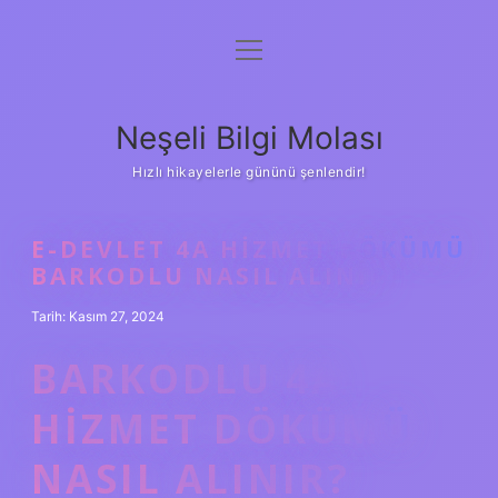
menüyü
Anasayfa
aç
Gizlilik Politikası
Neşeli Bilgi Molası
Yasal Uyarı
Hızlı hikayelerle gününü şenlendir!
Hakkımızda
E-DEVLET 4A HIZMET DÖKÜMÜ
BARKODLU NASIL ALINIR
Tarih: Kasım 27, 2024
BARKODLU 4A
HIZMET DÖKÜMÜ
NASIL ALINIR?