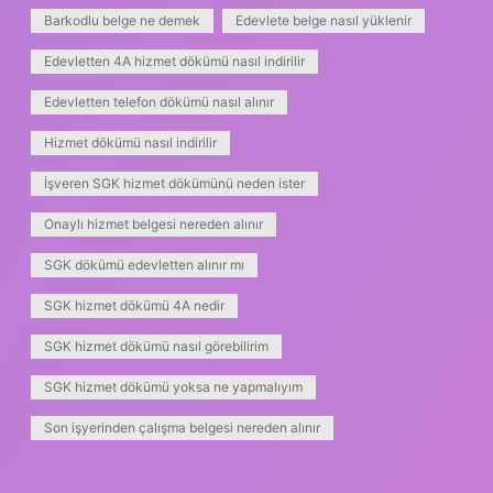
Barkodlu belge ne demek
Edevlete belge nasıl yüklenir
Edevletten 4A hizmet dökümü nasıl indirilir
Edevletten telefon dökümü nasıl alınır
Hizmet dökümü nasıl indirilir
İşveren SGK hizmet dökümünü neden ister
Onaylı hizmet belgesi nereden alınır
SGK dökümü edevletten alınır mı
SGK hizmet dökümü 4A nedir
SGK hizmet dökümü nasıl görebilirim
SGK hizmet dökümü yoksa ne yapmalıyım
Son işyerinden çalışma belgesi nereden alınır