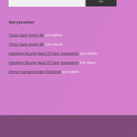
Son yorumlar
Tütsü Şans Getirir Mi
için
admin
Tütsü Şans Getirir Mi
için
Harun
Istedigim Muzigi Nasil Zil Sesi Yapabilirim
için
admin
Istedigim Muzigi Nasil Zil Sesi Yapabilirim
için
Alper
Ahmet Hamdi Kimden Etkilendi
için
admin
esi