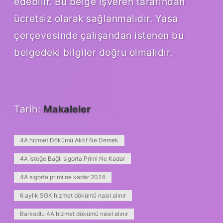
edebilir. Bu belge işveren tarafından
ücretsiz olarak sağlanmalıdır. Yasa
çerçevesinde çalışandan istenen bu
belgedeki bilgiler doğru olmalıdır.
Tarih:
Makaleler
4A hizmet Dökümü Aktif Ne Demek
4A İsteğe Bağlı sigorta Primi Ne Kadar
4A sigorta primi ne kadar 2024
6 aylık SGK hizmet dökümü nasıl alınır
Barkodlu 4A hizmet dökümü nasıl alınır