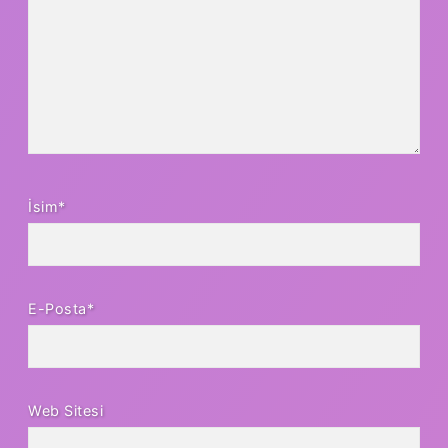
İsim*
E-Posta*
Web Sitesi