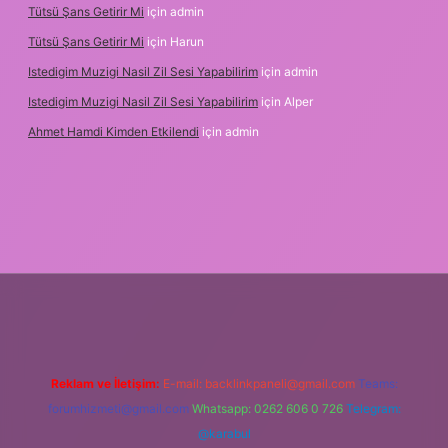
Tütsü Şans Getirir Mi
için
admin
Tütsü Şans Getirir Mi
için
Harun
Istedigim Muzigi Nasil Zil Sesi Yapabilirim
için
admin
Istedigim Muzigi Nasil Zil Sesi Yapabilirim
için
Alper
Ahmet Hamdi Kimden Etkilendi
için
admin
 adresi
Reklam ve İletişim:
E-mail:
backlinkpaneli@gmail.com
Teams:
forumhizmeti@gmail.com
Whatsapp: 0262 606 0 726
Telegram:
@karabul