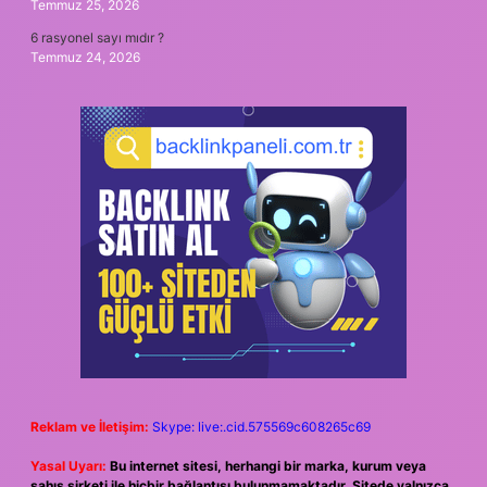
Temmuz 25, 2026
6 rasyonel sayı mıdır ?
Temmuz 24, 2026
Reklam ve İletişim:
Skype: live:.cid.575569c608265c69
Yasal Uyarı:
Bu internet sitesi, herhangi bir marka, kurum veya
şahıs şirketi ile hiçbir bağlantısı bulunmamaktadır. Sitede yalnızca