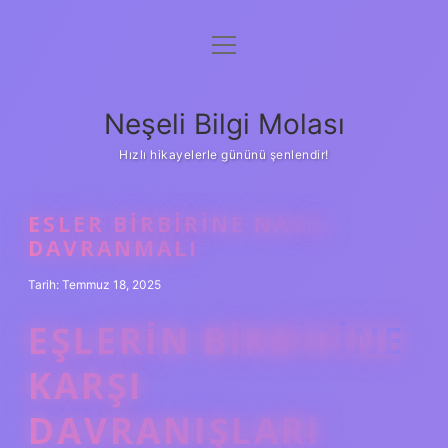
menüyü
Anasayfa
aç
Gizlilik Politikası
Neşeli Bilgi Molası
Yasal Uyarı
Hızlı hikayelerle gününü şenlendir!
Hakkımızda
ESLER BIRBIRINE NASIL
DAVRANMALI
Tarih: Temmuz 18, 2025
EŞLERIN BIRBIRINE
KARŞI
DAVRANIŞLARI