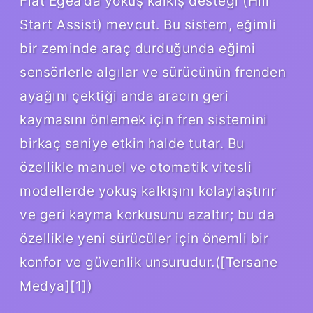
Fiat Egea’da yokuş kalkış desteği (Hill
Start Assist) mevcut. Bu sistem, eğimli
bir zeminde araç durduğunda eğimi
sensörlerle algılar ve sürücünün frenden
ayağını çektiği anda aracın geri
kaymasını önlemek için fren sistemini
birkaç saniye etkin halde tutar. Bu
özellikle manuel ve otomatik vitesli
modellerde yokuş kalkışını kolaylaştırır
ve geri kayma korkusunu azaltır; bu da
özellikle yeni sürücüler için önemli bir
konfor ve güvenlik unsurudur.([Tersane
Medya][1])