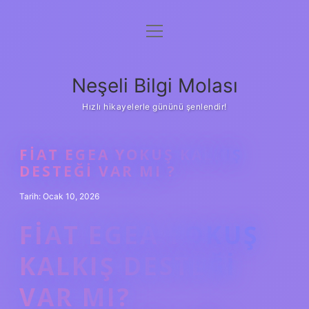
menüyü
Anasayfa
aç
Gizlilik Politikası
Neşeli Bilgi Molası
Yasal Uyarı
Hızlı hikayelerle gününü şenlendir!
Hakkımızda
FIAT EGEA YOKUŞ KALKIŞ
DESTEĞI VAR MI ?
Tarih: Ocak 10, 2026
FIAT EGEA YOKUŞ
KALKIŞ DESTEĞI
VAR MI?