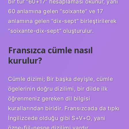
bir tür “60+17” hesaplaması okunur, yani
60 anlamına gelen “soixante” ve 17
anlamına gelen “dix-sept” birleştirilerek
“soixante-dix-sept” oluşturulur.
Fransızca cümle nasıl
kurulur?
Cümle dizimi; Bir başka deyişle, cümle
ögelerinin doğru dizilimi, bir dilde ilk
öğrenmeniz gereken dil bilgisi
kurallarından biridir. Fransızcada da tıpkı
İngilizcede olduğu gibi S+V+O, yani
özne-fiil-nesne dizilimi vardır.