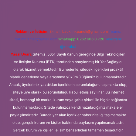
 giriş adresi
Reklam ve İletişim:
E-mail:
backlinkpaneli@gmail.com
Teams:
forumhizmeti@gmail.com
Whatsapp: 0262 606 0 726
Telegram:
@karabul
Yasal Uyarı:
Sitemiz, 5651 Sayılı Kanun gereğince Bilgi Teknolojileri
ve İletişim Kurumu (BTK) tarafından onaylanmış bir Yer Sağlayıcı
olarak hizmet vermektedir. Bu nedenle, sitedeki içerikleri proaktif
olarak denetleme veya araştırma yükümlülüğümüz bulunmamaktadır.
Ancak, üyelerimiz yazdıkları içeriklerin sorumluluğunu taşımakta olup,
siteye üye olarak bu sorumluluğu kabul etmiş sayılırlar. Bu internet
sitesi, herhangi bir marka, kurum veya şahıs şirketi ile hiçbir bağlantısı
bulunmamaktadır. Sitede yalnızca kendi hazırladığımız makaleler
paylaşılmaktadır. Burada yer alan içerikler haber niteliği taşımamakta
olup, gerçek kurum ve kişiler hakkında paylaşım yapılmamaktadır.
Gerçek kurum ve kişiler ile isim benzerlikleri tamamen tesadüfidir.