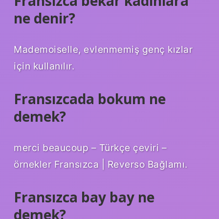
Fransızca bekar kadınlara
ne denir?
Mademoiselle, evlenmemiş genç kızlar
için kullanılır.
Fransızcada bokum ne
demek?
merci beaucoup – Türkçe çeviri –
örnekler Fransızca | Reverso Bağlamı.
Fransızca bay bay ne
demek?