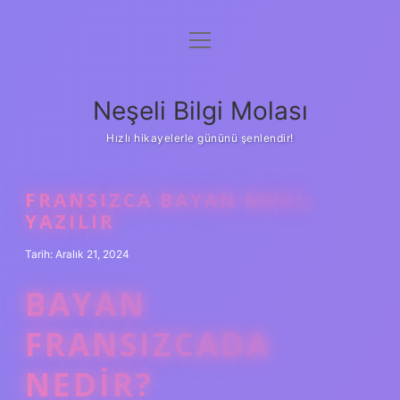
menüyü
Anasayfa
aç
Gizlilik Politikası
Neşeli Bilgi Molası
Yasal Uyarı
Hızlı hikayelerle gününü şenlendir!
Hakkımızda
FRANSIZCA BAYAN NASIL
YAZILIR
Tarih: Aralık 21, 2024
BAYAN
FRANSIZCADA
NEDIR?