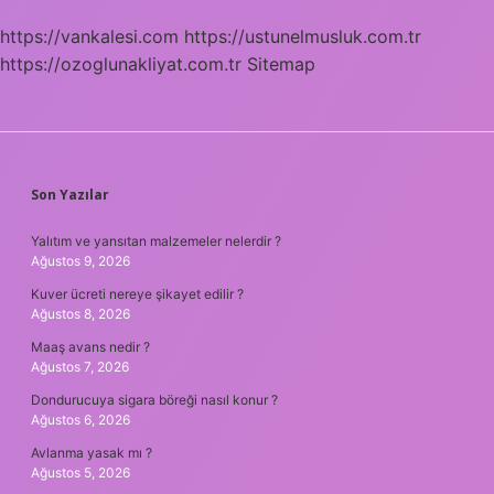
https://vankalesi.com
https://ustunelmusluk.com.tr
https://ozoglunakliyat.com.tr
Sitemap
SIDEBAR
Son Yazılar
Yalıtım ve yansıtan malzemeler nelerdir ?
Ağustos 9, 2026
Kuver ücreti nereye şikayet edilir ?
Ağustos 8, 2026
Maaş avans nedir ?
Ağustos 7, 2026
Dondurucuya sigara böreği nasıl konur ?
Ağustos 6, 2026
Avlanma yasak mı ?
Ağustos 5, 2026