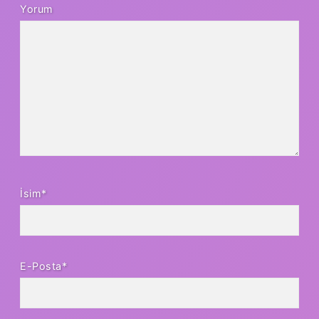
Yorum
İsim*
E-Posta*