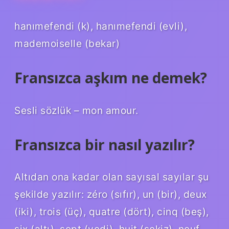
hanımefendi (k), hanımefendi (evli),
mademoiselle (bekar)
Fransızca aşkım ne demek?
Sesli sözlük – mon amour.
Fransızca bir nasıl yazılır?
Altıdan ona kadar olan sayısal sayılar şu
şekilde yazılır: zéro (sıfır), un (bir), deux
(iki), trois (üç), quatre (dört), cinq (beş),