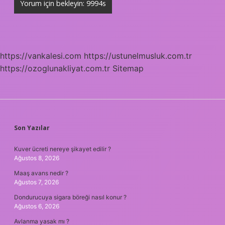
https://vankalesi.com
https://ustunelmusluk.com.tr
https://ozoglunakliyat.com.tr
Sitemap
SIDEBAR
Son Yazılar
Kuver ücreti nereye şikayet edilir ?
Ağustos 8, 2026
Maaş avans nedir ?
Ağustos 7, 2026
Dondurucuya sigara böreği nasıl konur ?
Ağustos 6, 2026
Avlanma yasak mı ?