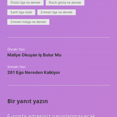
Örtülü ilga ne demek
Racih görüş ne demek
Sarih ilga nedir
Zımnen ilga ne demek
Zımnen mülga ne demek
Önceki Yazı
Maliye Okuyan Iş Bulur Mu
Sonraki Yazı
261 Ego Nereden Kalkiyor
Bir yanıt yazın
E-posta adresiniz yayınlanmayacak.