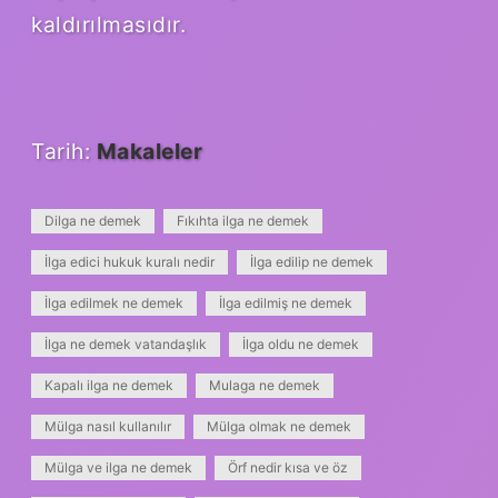
kaldırılmasıdır.
Tarih:
Makaleler
Dilga ne demek
Fıkıhta ilga ne demek
İlga edici hukuk kuralı nedir
İlga edilip ne demek
İlga edilmek ne demek
İlga edilmiş ne demek
İlga ne demek vatandaşlık
İlga oldu ne demek
Kapalı ilga ne demek
Mulaga ne demek
Mülga nasıl kullanılır
Mülga olmak ne demek
Mülga ve ilga ne demek
Örf nedir kısa ve öz