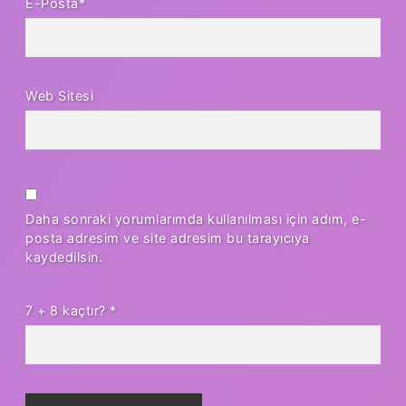
E-Posta*
Web Sitesi
Daha sonraki yorumlarımda kullanılması için adım, e-
posta adresim ve site adresim bu tarayıcıya
kaydedilsin.
7 + 8 kaçtır?
*