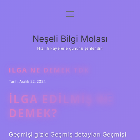
menüyü
Anasayfa
aç
Gizlilik Politikası
Neşeli Bilgi Molası
Yasal Uyarı
Hızlı hikayelerle gününü şenlendir!
Hakkımızda
ILGA NE DEMEK TDK
Tarih: Aralık 22, 2024
İLGA EDILMIŞ NE
DEMEK?
Geçmişi gizle Geçmiş detayları Geçmişi