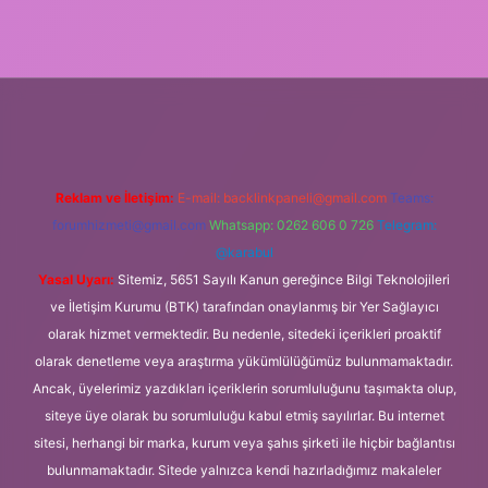
iş adresi
Reklam ve İletişim:
E-mail:
backlinkpaneli@gmail.com
Teams:
forumhizmeti@gmail.com
Whatsapp: 0262 606 0 726
Telegram:
@karabul
Yasal Uyarı:
Sitemiz, 5651 Sayılı Kanun gereğince Bilgi Teknolojileri
ve İletişim Kurumu (BTK) tarafından onaylanmış bir Yer Sağlayıcı
olarak hizmet vermektedir. Bu nedenle, sitedeki içerikleri proaktif
olarak denetleme veya araştırma yükümlülüğümüz bulunmamaktadır.
Ancak, üyelerimiz yazdıkları içeriklerin sorumluluğunu taşımakta olup,
siteye üye olarak bu sorumluluğu kabul etmiş sayılırlar. Bu internet
sitesi, herhangi bir marka, kurum veya şahıs şirketi ile hiçbir bağlantısı
bulunmamaktadır. Sitede yalnızca kendi hazırladığımız makaleler