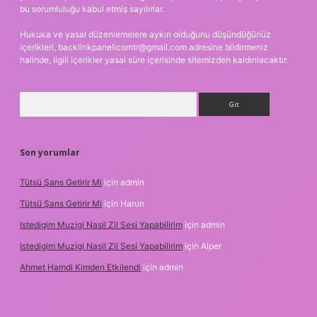
bu sorumluluğu kabul etmiş sayılırlar.
Hukuka ve yasal düzenlemelere aykırı olduğunu düşündüğünüz
içerikleri,
backlinkpanelicomtr@gmail.com
adresine bildirmeniz
halinde, ilgili içerikler yasal süre içerisinde sitemizden kaldırılacaktır.
Arama
Son yorumlar
Tütsü Şans Getirir Mi
için
admin
Tütsü Şans Getirir Mi
için
Harun
Istedigim Muzigi Nasil Zil Sesi Yapabilirim
için
admin
Istedigim Muzigi Nasil Zil Sesi Yapabilirim
için
Alper
Ahmet Hamdi Kimden Etkilendi
için
admin