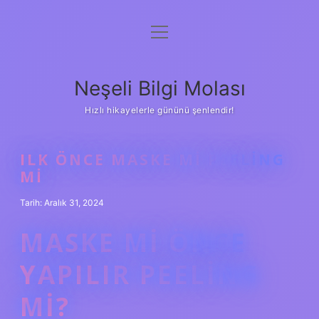
menüyü
Anasayfa
aç
Gizlilik Politikası
Neşeli Bilgi Molası
Yasal Uyarı
Hızlı hikayelerle gününü şenlendir!
Hakkımızda
ILK ÖNCE MASKE MI PEELING
MI
Tarih: Aralık 31, 2024
MASKE MI ÖNCE
YAPILIR PEELING
MI?