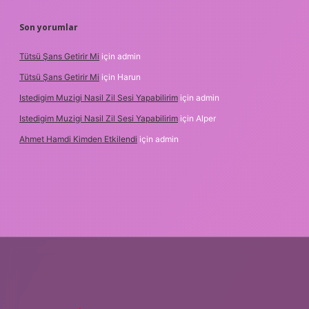
Son yorumlar
Tütsü Şans Getirir Mi
için
admin
Tütsü Şans Getirir Mi
için
Harun
Istedigim Muzigi Nasil Zil Sesi Yapabilirim
için
admin
Istedigim Muzigi Nasil Zil Sesi Yapabilirim
için
Alper
Ahmet Hamdi Kimden Etkilendi
için
admin
dresi