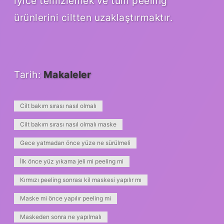
iyice temizlemek ve tüm peeling
ürünlerini ciltten uzaklaştırmaktır.
Tarih:
Makaleler
Cilt bakım sırası nasıl olmalı
Cilt bakım sırası nasıl olmalı maske
Gece yatmadan önce yüze ne sürülmeli
İlk önce yüz yıkama jeli mi peeling mi
Kırmızı peeling sonrası kil maskesi yapılır mı
Maske mi önce yapılır peeling mi
Maskeden sonra ne yapılmalı