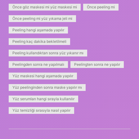
Önce göz maskesi mi yüz maskesi mi
Önce peeling mi
Önce peeling mi yüz yıkama jeli mi
Peeling hangi aşamada yapılır
Peeling kaç dakika bekletilmeli
Peeling kullandıktan sonra yüz yıkanır mı
Peelingden sonra ne yapılmalı
Peelingten sonra ne yapılır
Yüz maskesi hangi aşamada yapılır
Yüz peelinginden sonra maske yapılır mı
Yüz serumları hangi sırayla kullanılır
Yüz temizliği sırasıyla nasıl yapılır