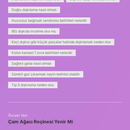
Doğru dışkılama nasıl olmalı
Huzursuz bağırsak sendromu belirtileri nelerdir
IBS dışkıda incelme olur mu
Keçi dışkısı gibi küçük parçalar halinde dışkılamak neden olur
Kolon kanseri 1 evre belirtileri nelerdir
Sağlıklı gaita nasıl olmalı
Sürekli gaz çıkarmak neyin belirtisi olabilir
Tip 5 dışkılama neden olur
Önceki Yazı
Çam Ağacı Reçinesi Yenir Mi