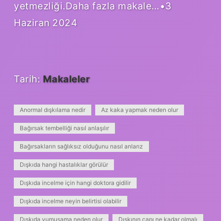
yetmezliği.Daha fazla makale…•3
Haziran 2024
Tarih:
Makaleler
Anormal dışkılama nedir
Az kaka yapmak neden olur
Bağırsak tembelliği nasıl anlaşılır
Bağırsakların sağlıksız olduğunu nasıl anlarız
Dışkıda hangi hastalıklar görülür
Dışkıda incelme için hangi doktora gidilir
Dışkıda incelme neyin belirtisi olabilir
Dışkıda yumuşama neden olur
Dışkının çapı ne kadar olmalı