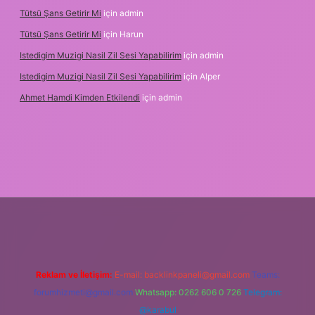
Tütsü Şans Getirir Mi
için
admin
Tütsü Şans Getirir Mi
için
Harun
Istedigim Muzigi Nasil Zil Sesi Yapabilirim
için
admin
Istedigim Muzigi Nasil Zil Sesi Yapabilirim
için
Alper
Ahmet Hamdi Kimden Etkilendi
için
admin
dresi
Reklam ve İletişim:
E-mail:
backlinkpaneli@gmail.com
Teams:
forumhizmeti@gmail.com
Whatsapp: 0262 606 0 726
Telegram:
@karabul