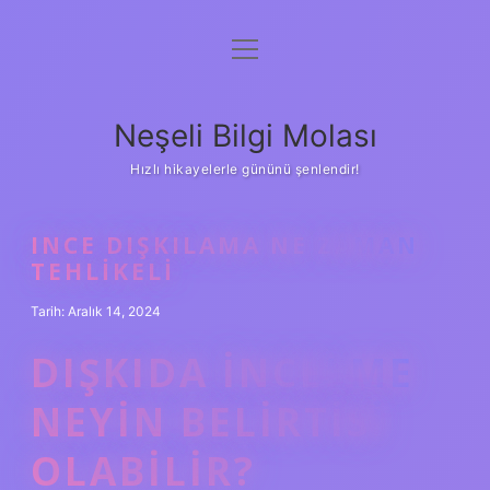
menüyü
Anasayfa
aç
Gizlilik Politikası
Neşeli Bilgi Molası
Yasal Uyarı
Hızlı hikayelerle gününü şenlendir!
Hakkımızda
INCE DIŞKILAMA NE ZAMAN
TEHLIKELI
Tarih: Aralık 14, 2024
DIŞKIDA INCELME
NEYIN BELIRTISI
OLABILIR?