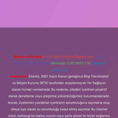
lbet yeni giriş adresi
Reklam ve İletişim:
E-mail:
backlinkpaneli@gmail.com
Teams:
forumhizmeti@gmail.com
Whatsapp: 0262 606 0 726
Telegram:
@karabul
Yasal Uyarı:
Sitemiz, 5651 Sayılı Kanun gereğince Bilgi Teknolojileri
ve İletişim Kurumu (BTK) tarafından onaylanmış bir Yer Sağlayıcı
olarak hizmet vermektedir. Bu nedenle, sitedeki içerikleri proaktif
olarak denetleme veya araştırma yükümlülüğümüz bulunmamaktadır.
Ancak, üyelerimiz yazdıkları içeriklerin sorumluluğunu taşımakta olup,
siteye üye olarak bu sorumluluğu kabul etmiş sayılırlar. Bu internet
sitesi, herhangi bir marka, kurum veya şahıs şirketi ile hiçbir bağlantısı