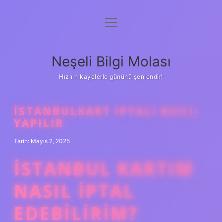
menüyü
Anasayfa
aç
Gizlilik Politikası
Neşeli Bilgi Molası
Yasal Uyarı
Hızlı hikayelerle gününü şenlendir!
Hakkımızda
İSTANBULKART IPTALI NASIL
YAPILIR
Tarih: Mayıs 2, 2025
İSTANBUL KARTIM
NASIL IPTAL
EDEBILIRIM?