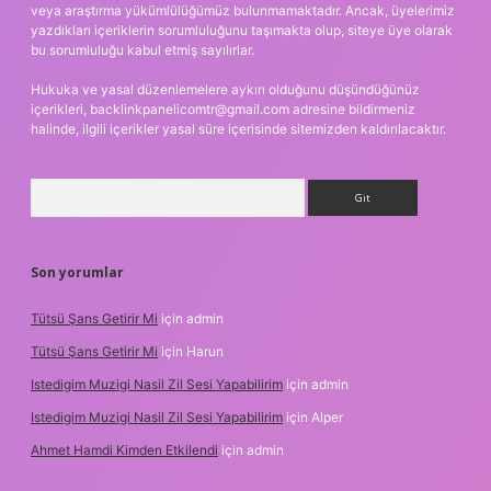
veya araştırma yükümlülüğümüz bulunmamaktadır. Ancak, üyelerimiz
yazdıkları içeriklerin sorumluluğunu taşımakta olup, siteye üye olarak
bu sorumluluğu kabul etmiş sayılırlar.
Hukuka ve yasal düzenlemelere aykırı olduğunu düşündüğünüz
içerikleri,
backlinkpanelicomtr@gmail.com
adresine bildirmeniz
halinde, ilgili içerikler yasal süre içerisinde sitemizden kaldırılacaktır.
Arama
Son yorumlar
Tütsü Şans Getirir Mi
için
admin
Tütsü Şans Getirir Mi
için
Harun
Istedigim Muzigi Nasil Zil Sesi Yapabilirim
için
admin
Istedigim Muzigi Nasil Zil Sesi Yapabilirim
için
Alper
Ahmet Hamdi Kimden Etkilendi
için
admin