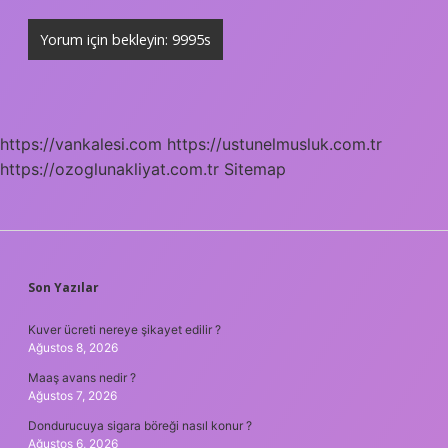
https://vankalesi.com
https://ustunelmusluk.com.tr
https://ozoglunakliyat.com.tr
Sitemap
SIDEBAR
Son Yazılar
Kuver ücreti nereye şikayet edilir ?
Ağustos 8, 2026
Maaş avans nedir ?
Ağustos 7, 2026
Dondurucuya sigara böreği nasıl konur ?
Ağustos 6, 2026