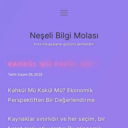
menüyü
Anasayfa
aç
Gizlilik Politikası
Neşeli Bilgi Molası
Yasal Uyarı
Hızlı hikayelerle gününü şenlendir!
Hakkımızda
KAHKÜL MÜ KAKÜL MÜ ?
Tarih: Kasım 29, 2025
Kahkül Mü Kakül Mü? Ekonomik
Perspektiften Bir Değerlendirme
Kaynaklar sınırlıdır ve her seçim, bir