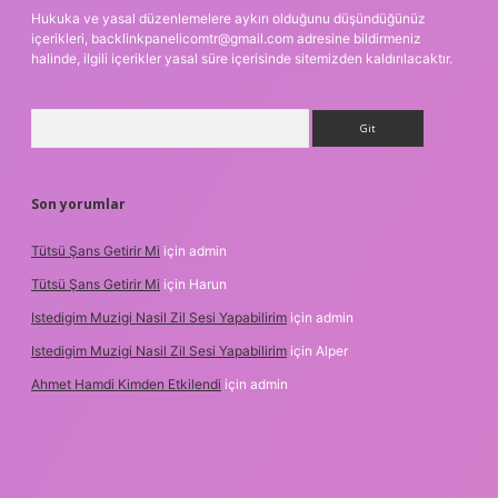
Hukuka ve yasal düzenlemelere aykırı olduğunu düşündüğünüz
içerikleri,
backlinkpanelicomtr@gmail.com
adresine bildirmeniz
halinde, ilgili içerikler yasal süre içerisinde sitemizden kaldırılacaktır.
Arama
Son yorumlar
Tütsü Şans Getirir Mi
için
admin
Tütsü Şans Getirir Mi
için
Harun
Istedigim Muzigi Nasil Zil Sesi Yapabilirim
için
admin
Istedigim Muzigi Nasil Zil Sesi Yapabilirim
için
Alper
Ahmet Hamdi Kimden Etkilendi
için
admin