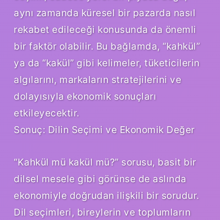
aynı zamanda küresel bir pazarda nasıl
rekabet edileceği konusunda da önemli
bir faktör olabilir. Bu bağlamda, “kahkül”
ya da “kakül” gibi kelimeler, tüketicilerin
algılarını, markaların stratejilerini ve
dolayısıyla ekonomik sonuçları
etkileyecektir.
Sonuç: Dilin Seçimi ve Ekonomik Değer
“Kahkül mü kakül mü?” sorusu, basit bir
dilsel mesele gibi görünse de aslında
ekonomiyle doğrudan ilişkili bir sorudur.
Dil seçimleri, bireylerin ve toplumların