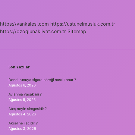
https://vankalesi.com
https://ustunelmusluk.com.tr
https://ozoglunakliyat.com.tr
Sitemap
SIDEBAR
Son Yazılar
Dondurucuya sigara böreği nasıl konur ?
Ağustos 6, 2026
Avlanma yasak mı ?
Ağustos 5, 2026
Ateş neyin simgesidir ?
Ağustos 4, 2026
Aksel ne ilacıdır ?
Ağustos 3, 2026