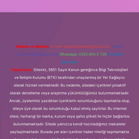
giriş adresi
Reklam ve İletişim:
E-mail:
backlinkpaneli@gmail.com
Teams:
forumhizmeti@gmail.com
Whatsapp: 0262 606 0 726
Telegram:
@karabul
Yasal Uyarı:
Sitemiz, 5651 Sayılı Kanun gereğince Bilgi Teknolojileri
ve İletişim Kurumu (BTK) tarafından onaylanmış bir Yer Sağlayıcı
olarak hizmet vermektedir. Bu nedenle, sitedeki içerikleri proaktif
olarak denetleme veya araştırma yükümlülüğümüz bulunmamaktadır.
Ancak, üyelerimiz yazdıkları içeriklerin sorumluluğunu taşımakta olup,
siteye üye olarak bu sorumluluğu kabul etmiş sayılırlar. Bu internet
sitesi, herhangi bir marka, kurum veya şahıs şirketi ile hiçbir bağlantısı
bulunmamaktadır. Sitede yalnızca kendi hazırladığımız makaleler
paylaşılmaktadır. Burada yer alan içerikler haber niteliği taşımamakta