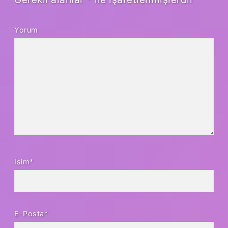
Yorum
İsim*
E-Posta*