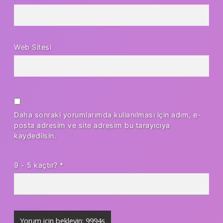
Web Sitesi
Daha sonraki yorumlarımda kullanılması için adım, e-
posta adresim ve site adresim bu tarayıcıya
kaydedilsin.
9 - 5 kaçtır?
*