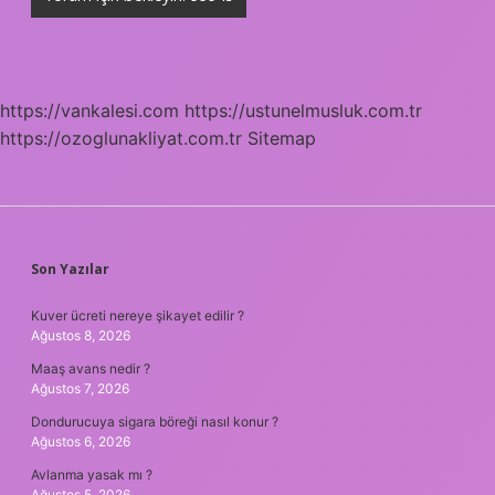
https://vankalesi.com
https://ustunelmusluk.com.tr
https://ozoglunakliyat.com.tr
Sitemap
SIDEBAR
Son Yazılar
Kuver ücreti nereye şikayet edilir ?
Ağustos 8, 2026
Maaş avans nedir ?
Ağustos 7, 2026
Dondurucuya sigara böreği nasıl konur ?
Ağustos 6, 2026
Avlanma yasak mı ?
Ağustos 5, 2026