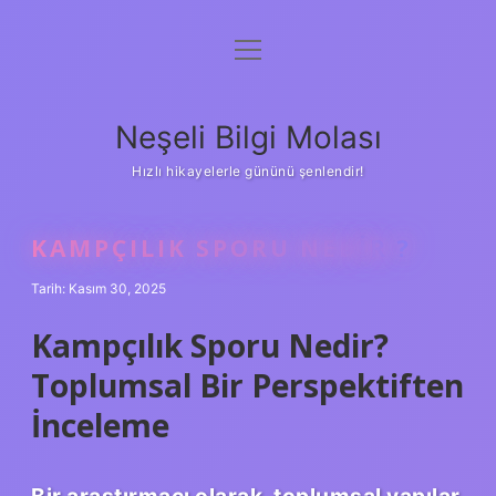
menüyü
Anasayfa
aç
Gizlilik Politikası
Neşeli Bilgi Molası
Yasal Uyarı
Hızlı hikayelerle gününü şenlendir!
Hakkımızda
KAMPÇILIK SPORU NEDIR ?
Tarih: Kasım 30, 2025
Kampçılık Sporu Nedir?
Toplumsal Bir Perspektiften
İnceleme
Bir araştırmacı olarak, toplumsal yapılar