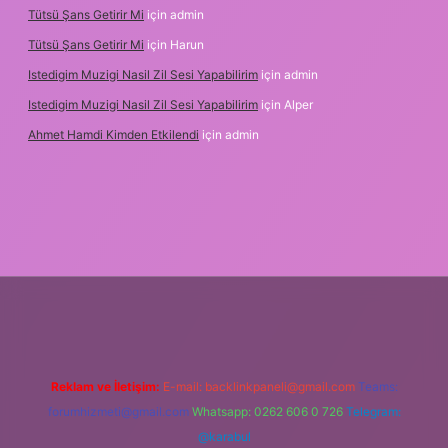
Tütsü Şans Getirir Mi
için
admin
Tütsü Şans Getirir Mi
için
Harun
Istedigim Muzigi Nasil Zil Sesi Yapabilirim
için
admin
Istedigim Muzigi Nasil Zil Sesi Yapabilirim
için
Alper
Ahmet Hamdi Kimden Etkilendi
için
admin
iş adresi
Reklam ve İletişim:
E-mail:
backlinkpaneli@gmail.com
Teams:
forumhizmeti@gmail.com
Whatsapp: 0262 606 0 726
Telegram:
@karabul