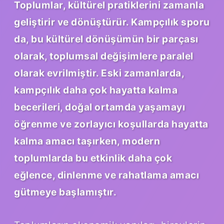
Toplumlar, kültürel pratiklerini zamanla
geliştirir ve dönüştürür. Kampçılık sporu
da, bu kültürel dönüşümün bir parçası
olarak, toplumsal değişimlere paralel
olarak evrilmiştir. Eski zamanlarda,
kampçılık daha çok hayatta kalma
becerileri, doğal ortamda yaşamayı
öğrenme ve zorlayıcı koşullarda hayatta
kalma amacı taşırken, modern
toplumlarda bu etkinlik daha çok
eğlence, dinlenme ve rahatlama amacı
gütmeye başlamıştır.