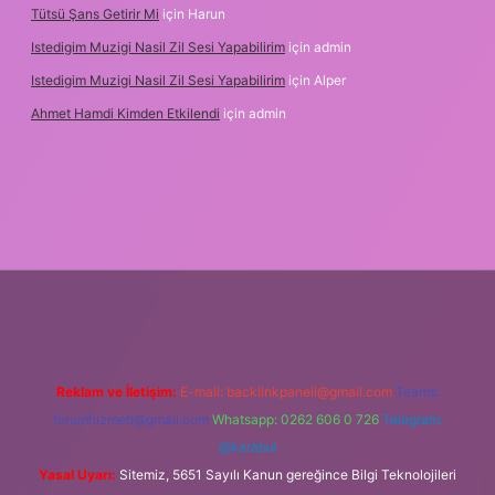
Tütsü Şans Getirir Mi
için
Harun
Istedigim Muzigi Nasil Zil Sesi Yapabilirim
için
admin
Istedigim Muzigi Nasil Zil Sesi Yapabilirim
için
Alper
Ahmet Hamdi Kimden Etkilendi
için
admin
riş adresi
Reklam ve İletişim:
E-mail:
backlinkpaneli@gmail.com
Teams:
forumhizmeti@gmail.com
Whatsapp: 0262 606 0 726
Telegram:
@karabul
Yasal Uyarı:
Sitemiz, 5651 Sayılı Kanun gereğince Bilgi Teknolojileri