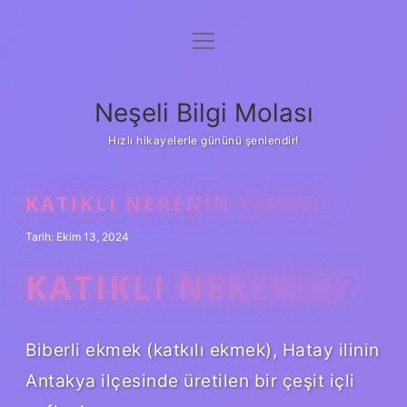
menüyü
Anasayfa
aç
Gizlilik Politikası
Neşeli Bilgi Molası
Yasal Uyarı
Hızlı hikayelerle gününü şenlendir!
Hakkımızda
KATIKLI NERENIN YEMEĞI
Tarih: Ekim 13, 2024
KATIKLI NERENIN?
Biberli ekmek (katkılı ekmek), Hatay ilinin
Antakya ilçesinde üretilen bir çeşit içli