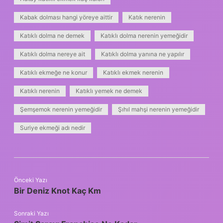
Kabak dolması hangi yöreye aittir
Katık nerenin
Katıklı dolma ne demek
Katıklı dolma nerenin yemeğidir
Katıklı dolma nereye ait
Katıklı dolma yanına ne yapılır
Katıklı ekmeğe ne konur
Katıklı ekmek nerenin
Katıklı nerenin
Katıklı yemek ne demek
Şemşemok nerenin yemeğidir
Şıhıl mahşi nerenin yemeğidir
Suriye ekmeği adı nedir
Önceki Yazı
Bir Deniz Knot Kaç Km
Sonraki Yazı