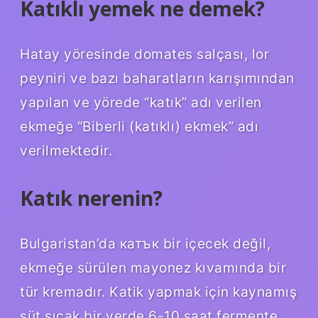
Katıklı yemek ne demek?
Hatay yöresinde domates salçası, lor
peyniri ve bazı baharatların karışımından
yapılan ve yörede “katık” adı verilen
ekmeğe “Biberli (katıklı) ekmek” adı
verilmektedir.
Katık nerenin?
Bulgaristan’da катък bir içecek değil,
ekmeğe sürülen mayonez kıvamında bir
tür kremadır. Katik yapmak için kaynamış
süt sıcak bir yerde 6-10 saat fermente