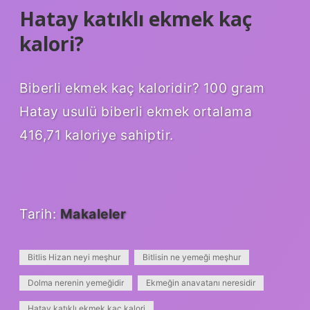
Hatay katıklı ekmek kaç
kalori?
Biberli ekmek kaç kaloridir? 100 gram
Hatay usulü biberli ekmek ortalama
416,71 kaloriye sahiptir.
Tarih:
Makaleler
Bitlis Hizan neyi meşhur
Bitlisin ne yemeği meşhur
Dolma nerenin yemeğidir
Ekmeğin anavatanı neresidir
Hatay katıklı ekmek kaç kalori