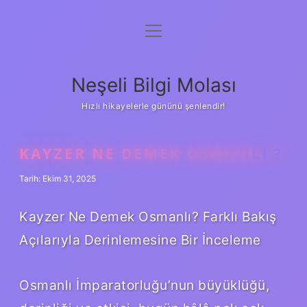
menüyü
Anasayfa
aç
Gizlilik Politikası
Neşeli Bilgi Molası
Yasal Uyarı
Hızlı hikayelerle gününü şenlendir!
Hakkımızda
KAYZER NE DEMEK OSMANLI ?
Tarih: Ekim 31, 2025
Kayzer Ne Demek Osmanlı? Farklı Bakış
Açılarıyla Derinlemesine Bir İnceleme
Osmanlı İmparatorluğu’nun büyüklüğü,