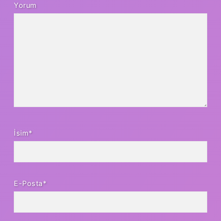
Yorum
İsim*
E-Posta*