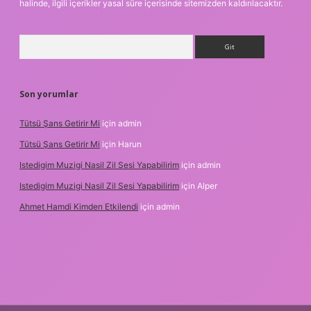
halinde, ilgili içerikler yasal süre içerisinde sitemizden kaldırılacaktır.
Arama
Son yorumlar
Tütsü Şans Getirir Mi
için
admin
Tütsü Şans Getirir Mi
için
Harun
Istedigim Muzigi Nasil Zil Sesi Yapabilirim
için
admin
Istedigim Muzigi Nasil Zil Sesi Yapabilirim
için
Alper
Ahmet Hamdi Kimden Etkilendi
için
admin