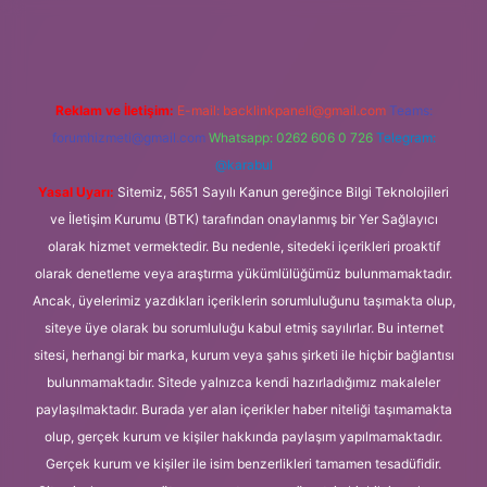
iriş adresi
Reklam ve İletişim:
E-mail:
backlinkpaneli@gmail.com
Teams:
forumhizmeti@gmail.com
Whatsapp: 0262 606 0 726
Telegram:
@karabul
Yasal Uyarı:
Sitemiz, 5651 Sayılı Kanun gereğince Bilgi Teknolojileri
ve İletişim Kurumu (BTK) tarafından onaylanmış bir Yer Sağlayıcı
olarak hizmet vermektedir. Bu nedenle, sitedeki içerikleri proaktif
olarak denetleme veya araştırma yükümlülüğümüz bulunmamaktadır.
Ancak, üyelerimiz yazdıkları içeriklerin sorumluluğunu taşımakta olup,
siteye üye olarak bu sorumluluğu kabul etmiş sayılırlar. Bu internet
sitesi, herhangi bir marka, kurum veya şahıs şirketi ile hiçbir bağlantısı
bulunmamaktadır. Sitede yalnızca kendi hazırladığımız makaleler
paylaşılmaktadır. Burada yer alan içerikler haber niteliği taşımamakta
olup, gerçek kurum ve kişiler hakkında paylaşım yapılmamaktadır.
Gerçek kurum ve kişiler ile isim benzerlikleri tamamen tesadüfidir.