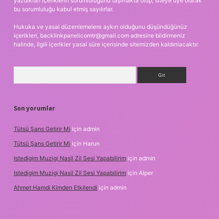
yazdıkları içeriklerin sorumluluğunu taşımakta olup, siteye üye olarak
bu sorumluluğu kabul etmiş sayılırlar.
Hukuka ve yasal düzenlemelere aykırı olduğunu düşündüğünüz
içerikleri,
backlinkpanelicomtr@gmail.com
adresine bildirmeniz
halinde, ilgili içerikler yasal süre içerisinde sitemizden kaldırılacaktır.
Arama
Son yorumlar
Tütsü Şans Getirir Mi
için
admin
Tütsü Şans Getirir Mi
için
Harun
Istedigim Muzigi Nasil Zil Sesi Yapabilirim
için
admin
Istedigim Muzigi Nasil Zil Sesi Yapabilirim
için
Alper
Ahmet Hamdi Kimden Etkilendi
için
admin