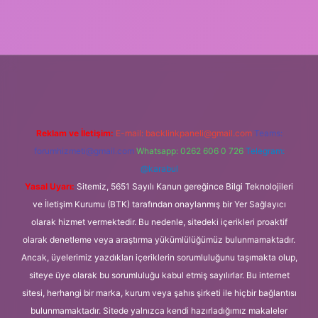
giriş adresi
Reklam ve İletişim:
E-mail:
backlinkpaneli@gmail.com
Teams:
forumhizmeti@gmail.com
Whatsapp: 0262 606 0 726
Telegram:
@karabul
Yasal Uyarı:
Sitemiz, 5651 Sayılı Kanun gereğince Bilgi Teknolojileri
ve İletişim Kurumu (BTK) tarafından onaylanmış bir Yer Sağlayıcı
olarak hizmet vermektedir. Bu nedenle, sitedeki içerikleri proaktif
olarak denetleme veya araştırma yükümlülüğümüz bulunmamaktadır.
Ancak, üyelerimiz yazdıkları içeriklerin sorumluluğunu taşımakta olup,
siteye üye olarak bu sorumluluğu kabul etmiş sayılırlar. Bu internet
sitesi, herhangi bir marka, kurum veya şahıs şirketi ile hiçbir bağlantısı
bulunmamaktadır. Sitede yalnızca kendi hazırladığımız makaleler