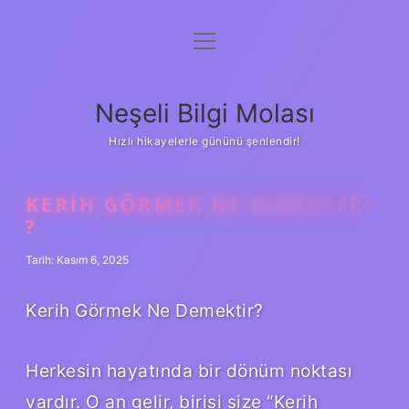
menüyü
Anasayfa
aç
Gizlilik Politikası
Neşeli Bilgi Molası
Yasal Uyarı
Hızlı hikayelerle gününü şenlendir!
Hakkımızda
KERIH GÖRMEK NE DEMEKTIR
?
Tarih: Kasım 6, 2025
Kerih Görmek Ne Demektir?
Herkesin hayatında bir dönüm noktası
vardır. O an gelir, birisi size “Kerih