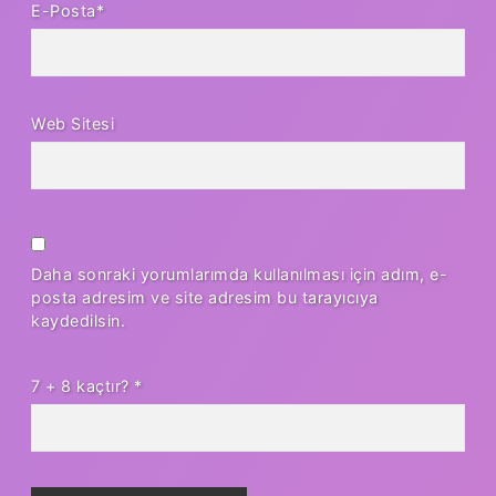
E-Posta*
Web Sitesi
Daha sonraki yorumlarımda kullanılması için adım, e-
posta adresim ve site adresim bu tarayıcıya
kaydedilsin.
7 + 8 kaçtır?
*