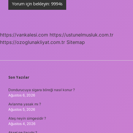
https://vankalesi.com
https://ustunelmusluk.com.tr
https://ozoglunakliyat.com.tr
Sitemap
SIDEBAR
Son Yazılar
Dondurucuya sigara böreği nasıl konur ?
Ağustos 6, 2026
Avlanma yasak mı ?
Ağustos 5, 2026
Ateş neyin simgesidir ?
Ağustos 4, 2026
Aksel ne ilacıdır ?