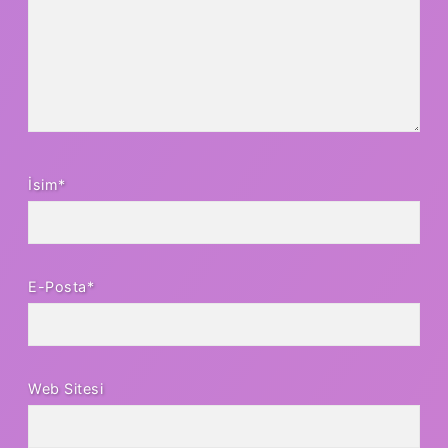
İsim*
E-Posta*
Web Sitesi