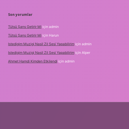
Son yorumlar
Tütsü Şans Getirir Mi
için
admin
Tütsü Şans Getirir Mi
için
Harun
Istedigim Muzigi Nasil Zil Sesi Yapabilirim
için
admin
Istedigim Muzigi Nasil Zil Sesi Yapabilirim
için
Alper
Ahmet Hamdi Kimden Etkilendi
için
admin
si