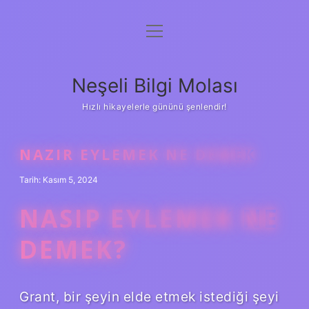
menüyü
Anasayfa
aç
Gizlilik Politikası
Neşeli Bilgi Molası
Yasal Uyarı
Hızlı hikayelerle gününü şenlendir!
Hakkımızda
NAZIR EYLEMEK NE DEMEK
Tarih: Kasım 5, 2024
NASIP EYLEMEK NE
DEMEK?
Grant, bir şeyin elde etmek istediği şeyi