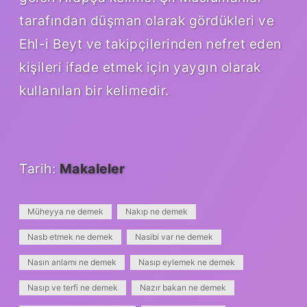
tarafından düşman olarak gördükleri ve
Ehl-i Beyt ve takipçilerinden nefret eden
kişileri ifade etmek için yaygın olarak
kullanılan bir kelimedir.
Tarih:
Makaleler
Müheyya ne demek
Nakıp ne demek
Nasb etmek ne demek
Nasibi var ne demek
Nasın anlamı ne demek
Nasıp eylemek ne demek
Nasıp ve terfi ne demek
Nazır bakan ne demek