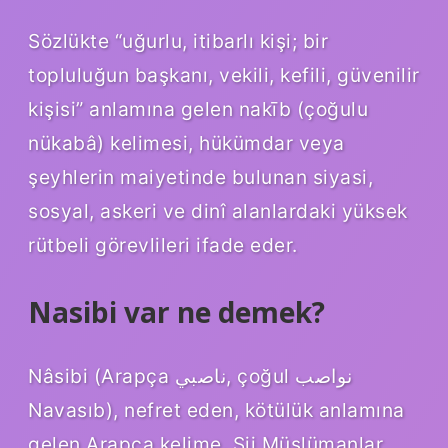
Sözlükte “uğurlu, itibarlı kişi; bir
topluluğun başkanı, vekili, kefili, güvenilir
kişisi” anlamına gelen nakīb (çoğulu
nükabâ) kelimesi, hükümdar veya
şeyhlerin maiyetinde bulunan siyasi,
sosyal, askeri ve dinî alanlardaki yüksek
rütbeli görevlileri ifade eder.
Nasibi var ne demek?
Nâsibi (Arapça ناصبي, çoğul نواصب
Navasıb), nefret eden, kötülük anlamına
gelen Arapça kelime. Şii Müslümanlar