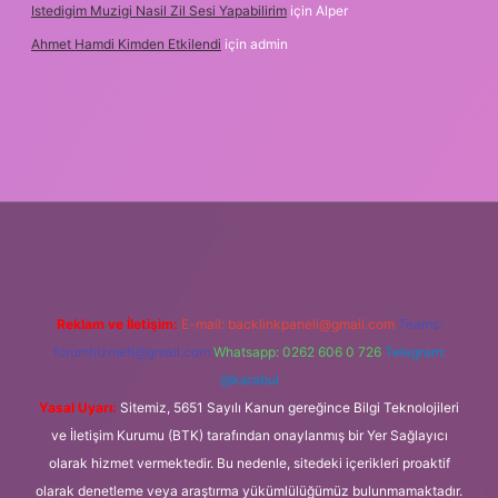
Istedigim Muzigi Nasil Zil Sesi Yapabilirim
için
Alper
Ahmet Hamdi Kimden Etkilendi
için
admin
 giriş adresi
Reklam ve İletişim:
E-mail:
backlinkpaneli@gmail.com
Teams:
forumhizmeti@gmail.com
Whatsapp: 0262 606 0 726
Telegram:
@karabul
Yasal Uyarı:
Sitemiz, 5651 Sayılı Kanun gereğince Bilgi Teknolojileri
ve İletişim Kurumu (BTK) tarafından onaylanmış bir Yer Sağlayıcı
olarak hizmet vermektedir. Bu nedenle, sitedeki içerikleri proaktif
olarak denetleme veya araştırma yükümlülüğümüz bulunmamaktadır.