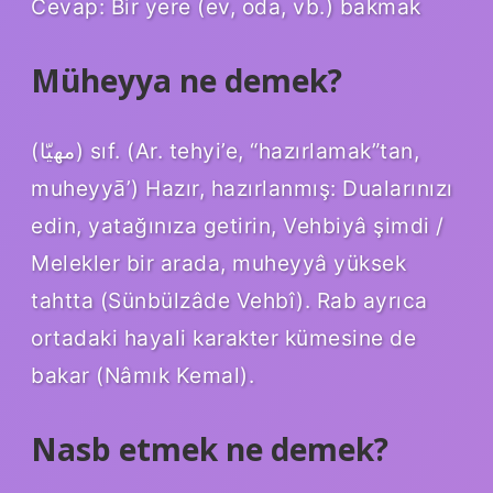
Cevap: Bir yere (ev, oda, vb.) bakmak
Müheyya ne demek?
(ﻣﻬﻴّﺎ) sıf. (Ar. tehyi’e, “hazırlamak”tan,
muheyyā’) Hazır, hazırlanmış: Dualarınızı
edin, yatağınıza getirin, Vehbiyâ şimdi /
Melekler bir arada, muheyyâ yüksek
tahtta (Sünbülzâde Vehbî). Rab ayrıca
ortadaki hayali karakter kümesine de
bakar (Nâmık Kemal).
Nasb etmek ne demek?