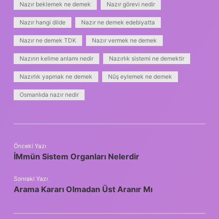
Nazır beklemek ne demek
Nazır görevi nedir
Nazır hangi dilde
Nazır ne demek edebiyatta
Nazır ne demek TDK
Nazır vermek ne demek
Nazırın kelime anlamı nedir
Nazırlık sistemi ne demektir
Nazırlık yapmak ne demek
Nûş eylemek ne demek
Osmanlıda nazır nedir
Önceki Yazı
İMmün Sistem Organları Nelerdir
Sonraki Yazı
Arama Kararı Olmadan Üst Aranır Mı