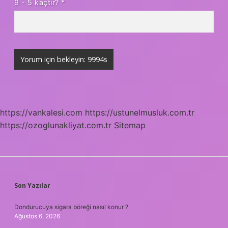
9 - 5 kaçtır?
*
https://vankalesi.com
https://ustunelmusluk.com.tr
https://ozoglunakliyat.com.tr
Sitemap
SIDEBAR
Son Yazılar
Dondurucuya sigara böreği nasıl konur ?
Ağustos 6, 2026