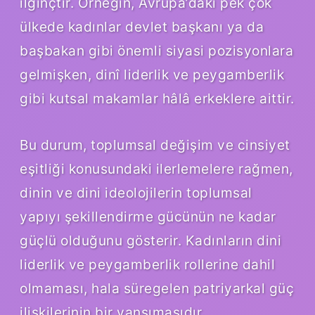
ilginçtir. Örneğin, Avrupa’daki pek çok
ülkede kadınlar devlet başkanı ya da
başbakan gibi önemli siyasi pozisyonlara
gelmişken, dinî liderlik ve peygamberlik
gibi kutsal makamlar hâlâ erkeklere aittir.
Bu durum, toplumsal değişim ve cinsiyet
eşitliği konusundaki ilerlemelere rağmen,
dinin ve dini ideolojilerin toplumsal
yapıyı şekillendirme gücünün ne kadar
güçlü olduğunu gösterir. Kadınların dini
liderlik ve peygamberlik rollerine dahil
olmaması, hala süregelen patriyarkal güç
ilişkilerinin bir yansımasıdır.