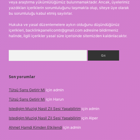
veya araştırma yükümlülüğümüz bulunmamaktadır. Ancak, üyelerimiz
yazdıkları içeriklerin sorumluluğunu taşımakta olup, siteye üye olarak
bu sorumluluğu kabul etmiş sayılırlar.
Hukuka ve yasal düzenlemelere aykırı olduğunu düşündüğünüz
içerikleri,
backlinkpanelicomtr@gmail.com
adresine bildirmeniz
halinde, ilgili içerikler yasal süre içerisinde sitemizden kaldırılacaktır.
Arama
Son yorumlar
Tütsü Şans Getirir Mi
için
admin
Tütsü Şans Getirir Mi
için
Harun
Istedigim Muzigi Nasil Zil Sesi Yapabilirim
için
admin
Istedigim Muzigi Nasil Zil Sesi Yapabilirim
için
Alper
Ahmet Hamdi Kimden Etkilendi
için
admin