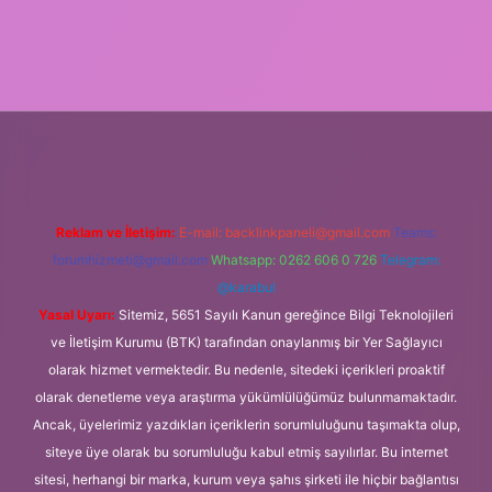
resi
Reklam ve İletişim:
E-mail:
backlinkpaneli@gmail.com
Teams:
forumhizmeti@gmail.com
Whatsapp: 0262 606 0 726
Telegram:
@karabul
Yasal Uyarı:
Sitemiz, 5651 Sayılı Kanun gereğince Bilgi Teknolojileri
ve İletişim Kurumu (BTK) tarafından onaylanmış bir Yer Sağlayıcı
olarak hizmet vermektedir. Bu nedenle, sitedeki içerikleri proaktif
olarak denetleme veya araştırma yükümlülüğümüz bulunmamaktadır.
Ancak, üyelerimiz yazdıkları içeriklerin sorumluluğunu taşımakta olup,
siteye üye olarak bu sorumluluğu kabul etmiş sayılırlar. Bu internet
sitesi, herhangi bir marka, kurum veya şahıs şirketi ile hiçbir bağlantısı