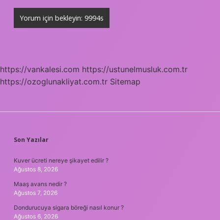
https://vankalesi.com
https://ustunelmusluk.com.tr
https://ozoglunakliyat.com.tr
Sitemap
SIDEBAR
Son Yazılar
Kuver ücreti nereye şikayet edilir ?
Ağustos 8, 2026
Maaş avans nedir ?
Ağustos 7, 2026
Dondurucuya sigara böreği nasıl konur ?
Ağustos 6, 2026