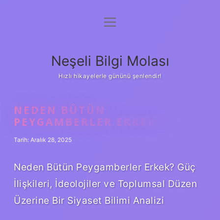
menüyü
Anasayfa
aç
Gizlilik Politikası
Neşeli Bilgi Molası
Yasal Uyarı
Hızlı hikayelerle gününü şenlendir!
Hakkımızda
NEDEN BÜTÜN
PEYGAMBERLER ERKEK ?
Tarih: Aralık 28, 2025
Neden Bütün Peygamberler Erkek? Güç
İlişkileri, İdeolojiler ve Toplumsal Düzen
Üzerine Bir Siyaset Bilimi Analizi