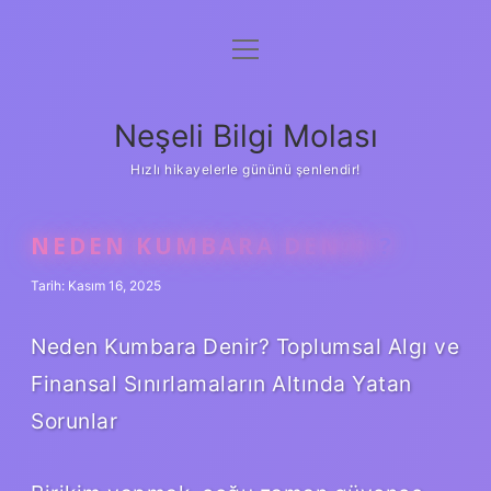
menüyü
Anasayfa
aç
Gizlilik Politikası
Neşeli Bilgi Molası
Yasal Uyarı
Hızlı hikayelerle gününü şenlendir!
Hakkımızda
NEDEN KUMBARA DENIR ?
Tarih: Kasım 16, 2025
Neden Kumbara Denir? Toplumsal Algı ve
Finansal Sınırlamaların Altında Yatan
Sorunlar