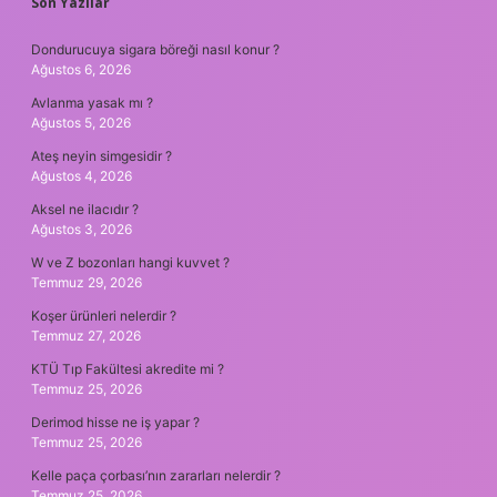
SIDEBAR
Son Yazılar
Dondurucuya sigara böreği nasıl konur ?
Ağustos 6, 2026
Avlanma yasak mı ?
Ağustos 5, 2026
Ateş neyin simgesidir ?
Ağustos 4, 2026
Aksel ne ilacıdır ?
Ağustos 3, 2026
W ve Z bozonları hangi kuvvet ?
Temmuz 29, 2026
Koşer ürünleri nelerdir ?
Temmuz 27, 2026
KTÜ Tıp Fakültesi akredite mi ?
Temmuz 25, 2026
Derimod hisse ne iş yapar ?
Temmuz 25, 2026
Kelle paça çorbası’nın zararları nelerdir ?
Temmuz 25, 2026