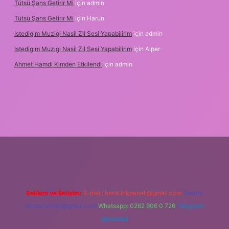
Tütsü Şans Getirir Mi
için
admin
Tütsü Şans Getirir Mi
için
Harun
Istedigim Muzigi Nasil Zil Sesi Yapabilirim
için
admin
Istedigim Muzigi Nasil Zil Sesi Yapabilirim
için
Alper
Ahmet Hamdi Kimden Etkilendi
için
admin
riş adresi
Reklam ve İletişim:
E-mail:
backlinkpaneli@gmail.com
Teams:
forumhizmeti@gmail.com
Whatsapp: 0262 606 0 726
Telegram:
@karabul