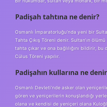
Bir hükümdar, sultan veya monark, bir m
Padişah tahtına ne denir?
Osmanlı İmparatorluğu’nda yeni bir Sultan
Tahta Çıkış Töreni denir. Sultan’ın ölüm
tahta çıkar ve ona bağlılığını bildirir, b
Cülus Töreni yapılır.
Padişahın kullarına ne deni
Osmanlı Devleti’nde asker olan yeniçerile
gören ve yeniçerilerin konuşlandığı yerle
olana ve kendisi de yeniçeri olana Kuloğ