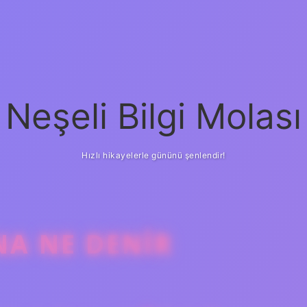
Neşeli Bilgi Molası
Hızlı hikayelerle gününü şenlendir!
NA NE DENIR