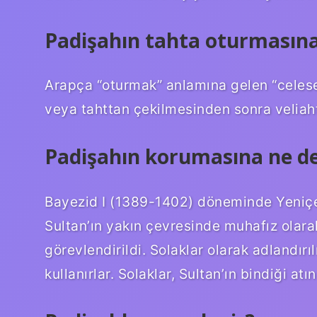
Padişahın tahta oturmasına
Arapça “oturmak” anlamına gelen “celes
veya tahttan çekilmesinden sonra veliaht
Padişahın korumasına ne de
Bayezid I (1389-1402) döneminde Yeniçer
Sultan’ın yakın çevresinde muhafız olarak
görevlendirildi. Solaklar olarak adlandırılı
kullanırlar. Solaklar, Sultan’ın bindiği atı