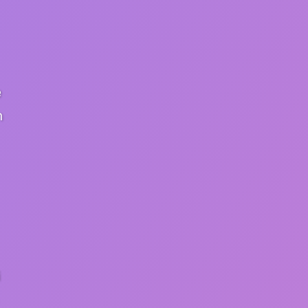
e
n
i