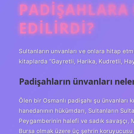
PADIŞAHLARA 
EDILIRDI?
Sultanların unvanları ve onlara hitap etme
kitaplarda “Gayretli, Harika, Kudretli, Ha
Padişahların ünvanları nele
Ölen bir Osmanlı padişahı şu ünvanları k
hanedanının hükümdarı, Sultanların Sulta
Peygamberinin halefi ve sadık savaşçı, 
Bursa olmak üzere üç şehrin koruyucusu