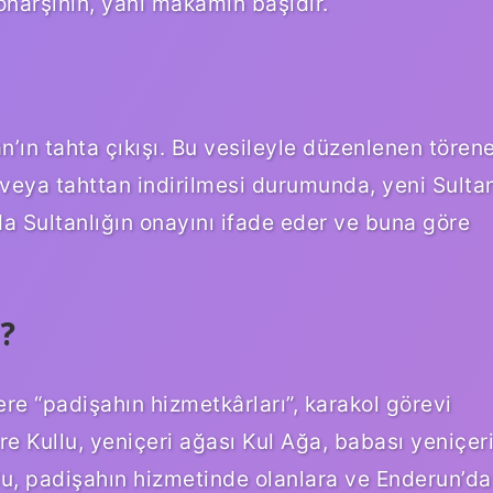
onarşinin, yani makamın başıdır.
’ın tahta çıkışı. Bu vesileyle düzenlenen tören
ü veya tahttan indirilmesi durumunda, yeni Sulta
u da Sultanlığın onayını ifade eder ve buna göre
r?
re “padişahın hizmetkârları”, karakol görevi
re Kullu, yeniçeri ağası Kul Ağa, babası yeniçer
lu, padişahın hizmetinde olanlara ve Enderun’da