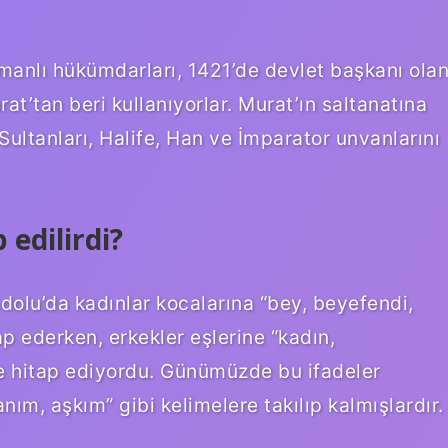
manlı hükümdarları, 1421’de devlet başkanı ola
urat’tan beri kullanıyorlar. Murat’ın saltanatına
ultanları, Halife, Han ve İmparator unvanlarını
 edilirdi?
olu’da kadınlar kocalarına “bey, beyefendi,
ap ederken, erkekler eşlerine “kadın,
le hitap ediyordu. Günümüzde bu ifadeler
anım, aşkım” gibi kelimelere takılıp kalmışlardır.