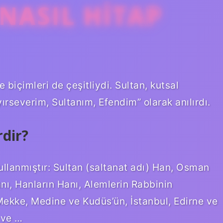
NASIL HITAP
 biçimleri de çeşitliydi. Sultan, kutsal
yırseverim, Sultanım, Efendim” olarak anılırdı.
rdir?
ullanmıştır: Sultan (saltanat adı) Han, Osman
nı, Hanların Hanı, Alemlerin Rabbinin
Mekke, Medine ve Kudüs’ün, İstanbul, Edirne ve
 ve …