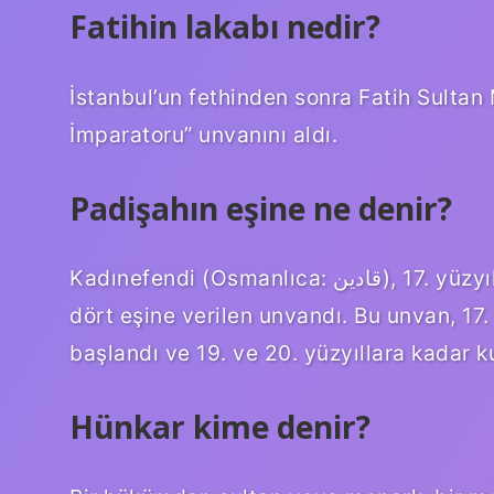
Fatihin lakabı nedir?
İstanbul’un fethinden sonra Fatih Sulta
İmparatoru” unvanını aldı.
Padişahın eşine ne denir?
Kadınefendi (Osmanlıca: قادین), 17. yüzyılın başında Osmanlı İmparatorluğu Sultanının
dört eşine verilen unvandı. Bu unvan, 17
başlandı ve 19. ve 20. yüzyıllara kadar 
Hünkar kime denir?