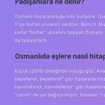
Padişahlara ne denir?
Osmanlı İmparatorluğu’nda Sultanlık. Os
II.’ye Sultan unvanını verdiler. Bunu II. M
kadar “Sultan” unvanını taşıyan Osmanlı S
da taşıyorlardı.
Osmanlıda eşlere nasıl hitap
Küçük (2016) örneğinde olduğu gibi, Anad
beyefendi, beyefendi” gibi ifadelerle hit
hanımefendi, hanımefendi” gibi ifadeler
“canım” ile yer değiştirmiştir. İnsanlar “c