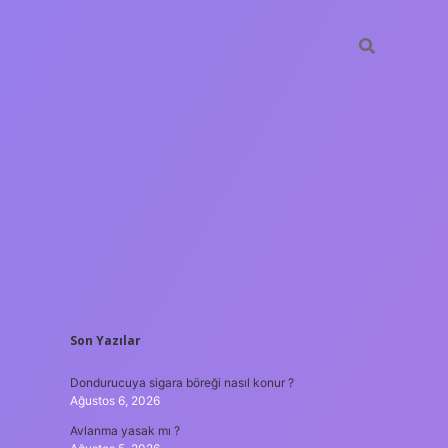
SIDEBAR
Son Yazılar
ilbet yeni gir
Dondurucuya sigara böreği nasıl konur ?
Ağustos 6, 2026
Avlanma yasak mı ?