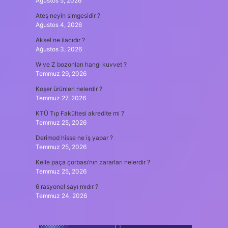
Ağustos 5, 2026
Ateş neyin simgesidir ?
Ağustos 4, 2026
Aksel ne ilacıdır ?
Ağustos 3, 2026
W ve Z bozonları hangi kuvvet ?
Temmuz 29, 2026
Koşer ürünleri nelerdir ?
Temmuz 27, 2026
KTÜ Tıp Fakültesi akredite mi ?
Temmuz 25, 2026
Derimod hisse ne iş yapar ?
Temmuz 25, 2026
Kelle paça çorbası’nın zararları nelerdir ?
Temmuz 25, 2026
6 rasyonel sayı mıdır ?
Temmuz 24, 2026