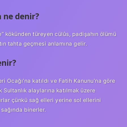
 ne denir?
e” kökünden türeyen cülûs, padişahın ölümü
ın tahta geçmesi anlamına gelir.
nir?
i Ocağı’na katıldı ve Fatih Kanunu’na göre
 Sultanlık alaylarına katılmak üzere
rlar çünkü sağ elleri yerine sol ellerini
n sağında binerler.