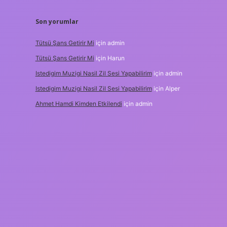
Son yorumlar
Tütsü Şans Getirir Mi
için
admin
Tütsü Şans Getirir Mi
için
Harun
Istedigim Muzigi Nasil Zil Sesi Yapabilirim
için
admin
Istedigim Muzigi Nasil Zil Sesi Yapabilirim
için
Alper
Ahmet Hamdi Kimden Etkilendi
için
admin