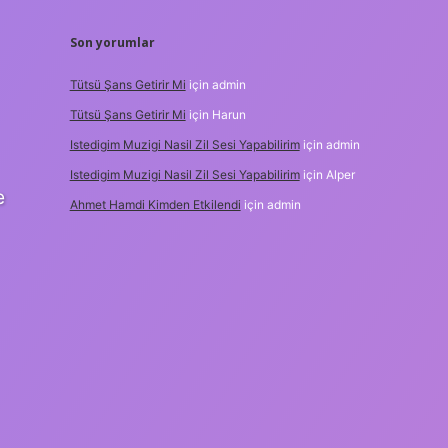
Son yorumlar
Tütsü Şans Getirir Mi
için
admin
Tütsü Şans Getirir Mi
için
Harun
Istedigim Muzigi Nasil Zil Sesi Yapabilirim
için
admin
Istedigim Muzigi Nasil Zil Sesi Yapabilirim
için
Alper
e
Ahmet Hamdi Kimden Etkilendi
için
admin