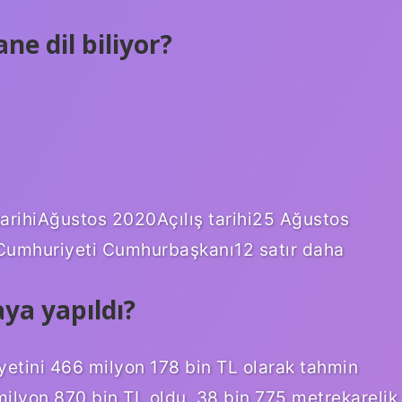
e dil biliyor?
arihiAğustos 2020Açılış tarihi25 Ağustos
Cumhuriyeti Cumhurbaşkanı12 satır daha
ya yapıldı?
yetini 466 milyon 178 bin TL olarak tahmin
lyon 870 bin TL oldu. 38 bin 775 metrekarelik