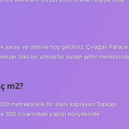
k saray ve oteline hoş geldiniz. Çırağan Palace
 benzer lüks bir atmosfer sunan şehir merkezind
aç m2?
000 metrekarelik bir alanı kaplayan Topkapı
ı ve 300 civarındaki yapıyı bünyesinde