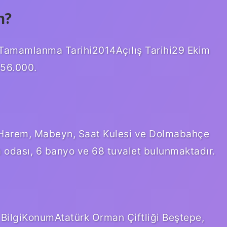
n?
rTamamlanma Tarihi2014Açılış Tarihi29 Ekim
856.000.
; Harem, Mabeyn, Saat Kulesi ve Dolmabahçe
 odası, 6 banyo ve 68 tuvalet bulunmaktadır.
BilgiKonumAtatürk Orman Çiftliği Beştepe,