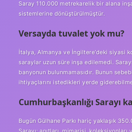
Saray 110.000 metrekarelik bir alana inşa
sistemlerine dönüştürülmüştür.
Versayda tuvalet yok mu?
İtalya, Almanya ve İngiltere’deki siyasi k
saraylar uzun süre inşa edilemedi. Sarayı
banyonun bulunmamasıdır. Bunun sebebi, 
ihtiyaçlarını istedikleri yerde giderebilme
Cumhurbaşkanlığı Sarayı k
Bugün Gülhane Parkı hariç yaklaşık 350.
Sarayı; anıtları, mimarisi, koleksiyonlar