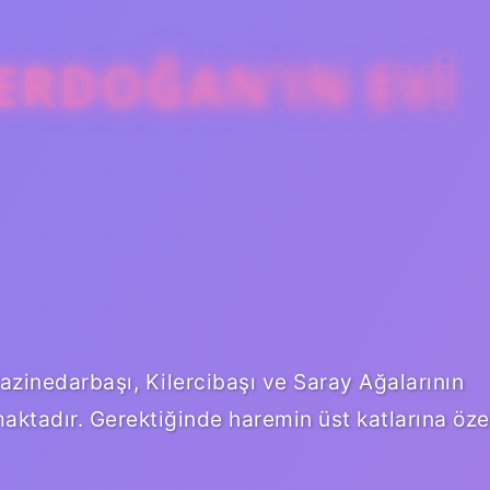
 ERDOĞAN’IN EVI
Hazinedarbaşı, Kilercibaşı ve Saray Ağalarının
maktadır. Gerektiğinde haremin üst katlarına öze