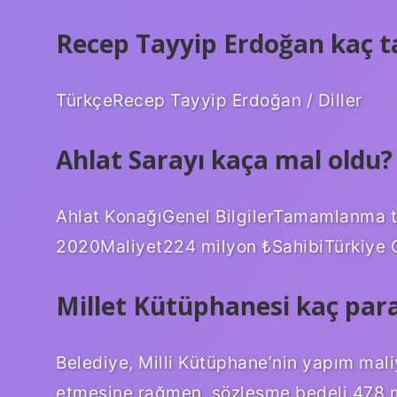
Recep Tayyip Erdoğan kaç tan
TürkçeRecep Tayyip Erdoğan / Diller
Ahlat Sarayı kaça mal oldu?
Ahlat KonağıGenel BilgilerTamamlanma t
2020Maliyet224 milyon ₺SahibiTürkiye 
Millet Kütüphanesi kaç para
Belediye, Milli Kütüphane’nin yapım mali
etmesine rağmen, sözleşme bedeli 478 mi