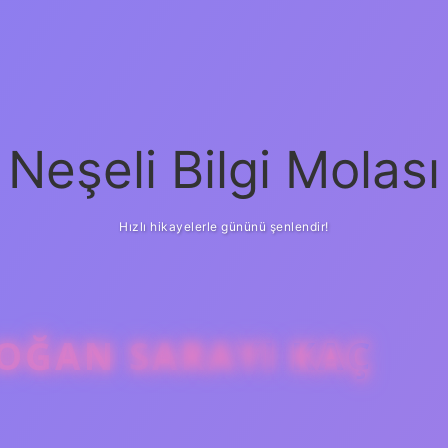
Neşeli Bilgi Molası
Hızlı hikayelerle gününü şenlendir!
DOĞAN SARAYI KAÇ