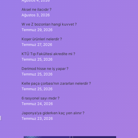
Ağustos 4, 2026
Aksel ne ilacıdır ?
Ağustos 3, 2026
W ve Z bozonları hangi kuvvet ?
Temmuz 29, 2026
Koşer ürünleri nelerdir ?
Temmuz 27, 2026
KTÜ Tıp Fakültesi akredite mi ?
Temmuz 25, 2026
Derimod hisse ne iş yapar ?
Temmuz 25, 2026
Kelle paça çorbası’nın zararları nelerdir ?
Temmuz 25, 2026
6 rasyonel sayı mıdır ?
Temmuz 24, 2026
Japonya’ya giderken kaç yen alınır ?
l
Temmuz 23, 2026