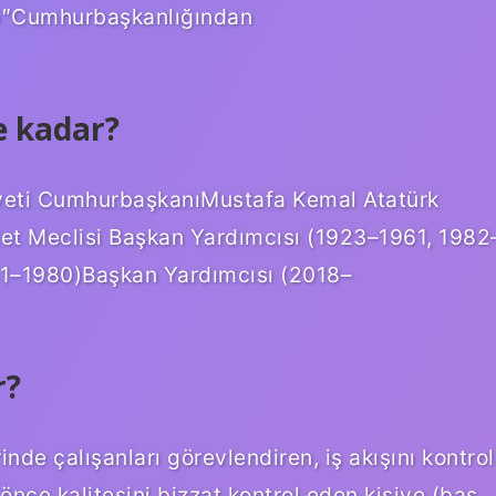
6″Cumhurbaşkanlığından
e kadar?
yeti CumhurbaşkanıMustafa Kemal Atatürk
llet Meclisi Başkan Yardımcısı (1923–1961, 1982
1–1980)Başkan Yardımcısı (2018–
r?
de çalışanları görevlendiren, iş akışını kontrol
ce kalitesini bizzat kontrol eden kişiye (baş