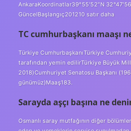
AnkaraKoordinatlar39°55′52″N 32°47′5
GüncelBaşlangıç201210 satır daha
TC cumhurbaşkanı maaşı n
Türkiye CumhurbaşkanıTürkiye Cumhuri
tarafından yemin edilirTürkiye Büyük Mi
2018)Cumhuriyet Senatosu Başkanı (196
günümüz)Maaş183.
Sarayda aşçı başına ne deni
Osmanlı saray mutfağının diğer bölümlerin
eden ve yemeklerin servise sunulmadan ön