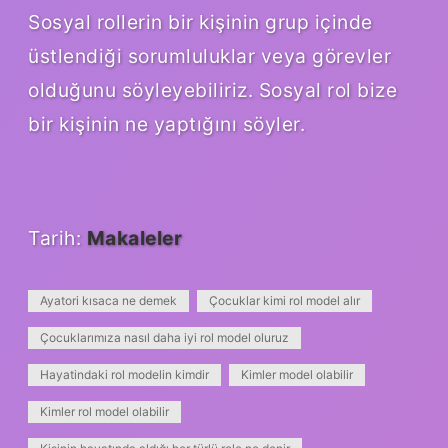
Sosyal rollerin bir kişinin grup içinde
üstlendiği sorumluluklar veya görevler
olduğunu söyleyebiliriz. Sosyal rol bize
bir kişinin ne yaptığını söyler.
Tarih:
Makaleler
Ayatori kısaca ne demek
Çocuklar kimi rol model alır
Çocuklarımıza nasıl daha iyi rol model oluruz
Hayatindaki rol modelin kimdir
Kimler model olabilir
Kimler rol model olabilir