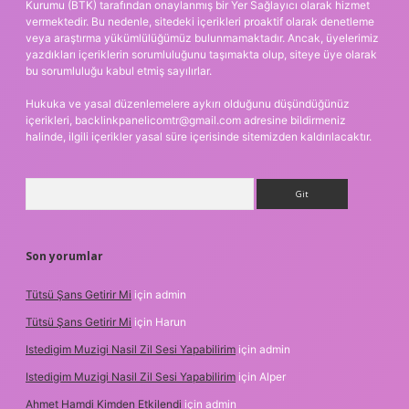
Kurumu (BTK) tarafından onaylanmış bir Yer Sağlayıcı olarak hizmet
vermektedir. Bu nedenle, sitedeki içerikleri proaktif olarak denetleme
veya araştırma yükümlülüğümüz bulunmamaktadır. Ancak, üyelerimiz
yazdıkları içeriklerin sorumluluğunu taşımakta olup, siteye üye olarak
bu sorumluluğu kabul etmiş sayılırlar.
Hukuka ve yasal düzenlemelere aykırı olduğunu düşündüğünüz
içerikleri,
backlinkpanelicomtr@gmail.com
adresine bildirmeniz
halinde, ilgili içerikler yasal süre içerisinde sitemizden kaldırılacaktır.
Arama
Son yorumlar
Tütsü Şans Getirir Mi
için
admin
Tütsü Şans Getirir Mi
için
Harun
Istedigim Muzigi Nasil Zil Sesi Yapabilirim
için
admin
Istedigim Muzigi Nasil Zil Sesi Yapabilirim
için
Alper
Ahmet Hamdi Kimden Etkilendi
için
admin