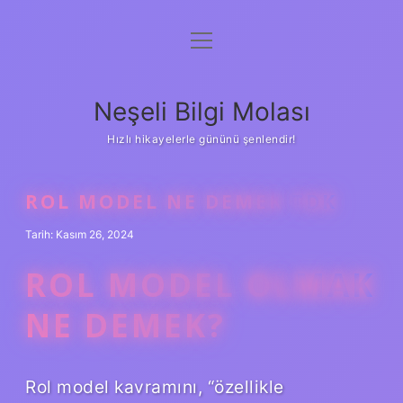
menüyü
Anasayfa
aç
Gizlilik Politikası
Neşeli Bilgi Molası
Yasal Uyarı
Hızlı hikayelerle gününü şenlendir!
Hakkımızda
ROL MODEL NE DEMEK TDK
Tarih: Kasım 26, 2024
ROL MODEL OLMAK
NE DEMEK?
Rol model kavramını, “özellikle