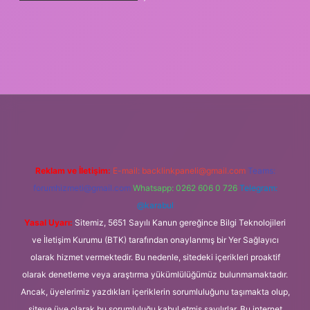
giriş adresi
Reklam ve İletişim:
E-mail:
backlinkpaneli@gmail.com
Teams:
forumhizmeti@gmail.com
Whatsapp: 0262 606 0 726
Telegram:
@karabul
Yasal Uyarı:
Sitemiz, 5651 Sayılı Kanun gereğince Bilgi Teknolojileri
ve İletişim Kurumu (BTK) tarafından onaylanmış bir Yer Sağlayıcı
olarak hizmet vermektedir. Bu nedenle, sitedeki içerikleri proaktif
olarak denetleme veya araştırma yükümlülüğümüz bulunmamaktadır.
Ancak, üyelerimiz yazdıkları içeriklerin sorumluluğunu taşımakta olup,
siteye üye olarak bu sorumluluğu kabul etmiş sayılırlar. Bu internet