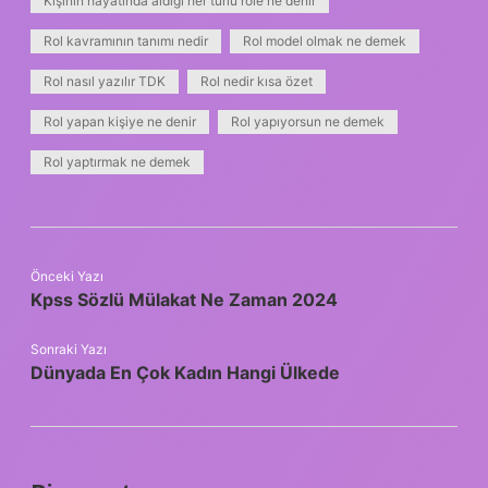
Kişinin hayatında aldığı her türlü role ne denir
Rol kavramının tanımı nedir
Rol model olmak ne demek
Rol nasıl yazılır TDK
Rol nedir kısa özet
Rol yapan kişiye ne denir
Rol yapıyorsun ne demek
Rol yaptırmak ne demek
Önceki Yazı
Kpss Sözlü Mülakat Ne Zaman 2024
Sonraki Yazı
Dünyada En Çok Kadın Hangi Ülkede