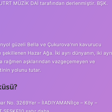
RT MÜZİK DAİ tarafından derlenmiştir. BŞK.
nyol güzeli Bella ve Çukurova’nın kavurucu
 şekillenen Hazar Ağa. İki ayrı dünyanın, iki ayr
rına rağmen aşklarından vazgeçemeyen ve
inin yolunu tutar.
küsü?
No. 3269Yer – İlADIYAMANİlçe – Köy –
 SESKE10 satır daha