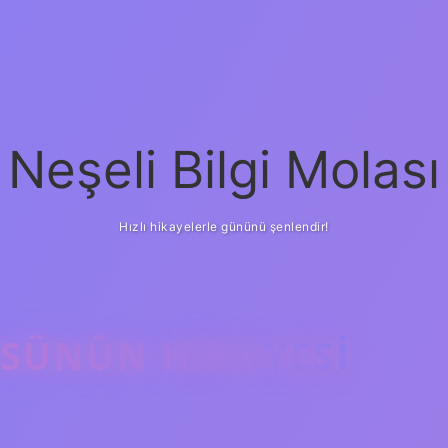
Neşeli Bilgi Molası
Hızlı hikayelerle gününü şenlendir!
ÜSÜNÜN HIKAYESI