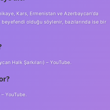
n hikaye, Kars, Ermenistan ve Azerbaycan’da
ir beyefendi olduğu söylenir, bazılarında ise bir
?
aycan Halk Şarkıları) – YouTube.
or?
ᴰ – YouTube.