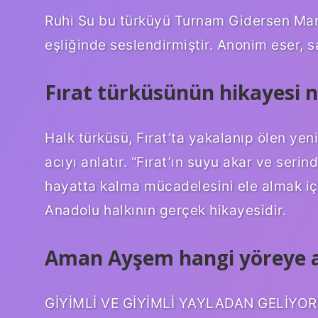
Ruhi Su bu türküyü Turnam Gidersen Mar
eşliğinde seslendirmiştir. Anonim eser, s
Fırat türküsünün hikayesi n
Halk türküsü, Fırat’ta yakalanıp ölen yeni
acıyı anlatır. “Fırat’ın suyu akar ve serin
hayatta kalma mücadelesini ele almak için 
Anadolu halkının gerçek hikayesidir.
Aman Ayşem hangi yöreye a
GİYİMLİ VE GİYİMLİ YAYLADAN GELİYOR 1