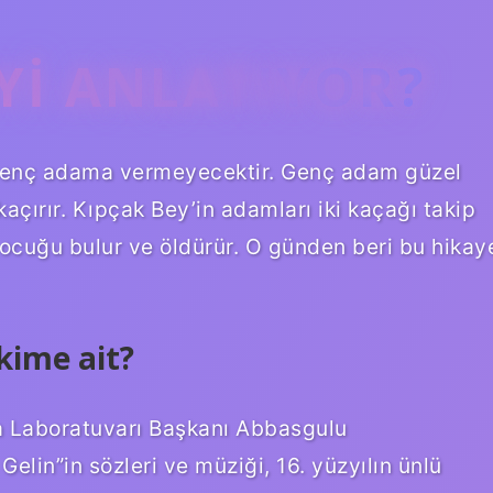
EYI ANLATIYOR?
bu genç adama vermeyecektir. Genç adam güzel
kaçırır. Kıpçak Bey’in adamları iki kaçağı takip
ocuğu bulur ve öldürür. O günden beri bu hikay
kime ait?
a Laboratuvarı Başkanı Abbasgulu
Gelin”in sözleri ve müziği, 16. yüzyılın ünlü