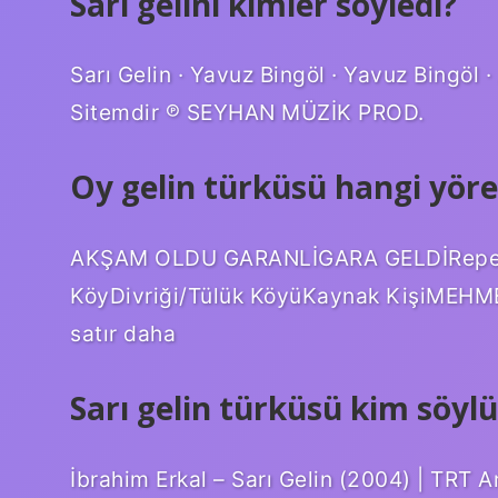
Sarı gelini kimler söyledi?
Sarı Gelin · Yavuz Bingöl · Yavuz Bingöl 
Sitemdir ℗ SEYHAN MÜZİK PROD.
Oy gelin türküsü hangi yöre
AKŞAM OLDU GARANLİGARA GELDİRepertua
KöyDivriği/Tülük KöyüKaynak KişiME
satır daha
Sarı gelin türküsü kim söyl
İbrahim Erkal – Sarı Gelin (2004) | TRT A