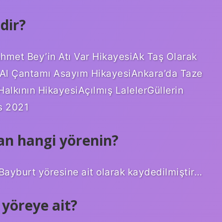
dir?
rAhmet Bey’in Atı Var HikayesiAk Taş Olarak
 Al Çantamı Asayım HikayesiAnkara’da Taze
alkının HikayesiAçılmış LalelerGüllerin
s 2021
an hangi yörenin?
Bayburt yöresine ait olarak kaydedilmiştir…
 yöreye ait?