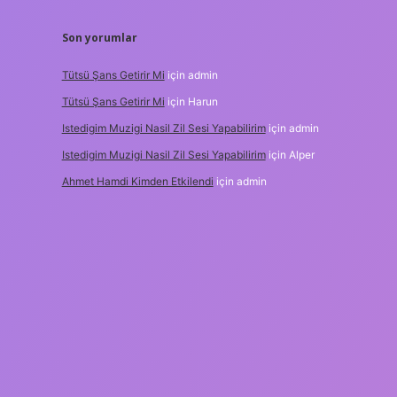
Son yorumlar
Tütsü Şans Getirir Mi
için
admin
Tütsü Şans Getirir Mi
için
Harun
Istedigim Muzigi Nasil Zil Sesi Yapabilirim
için
admin
Istedigim Muzigi Nasil Zil Sesi Yapabilirim
için
Alper
Ahmet Hamdi Kimden Etkilendi
için
admin