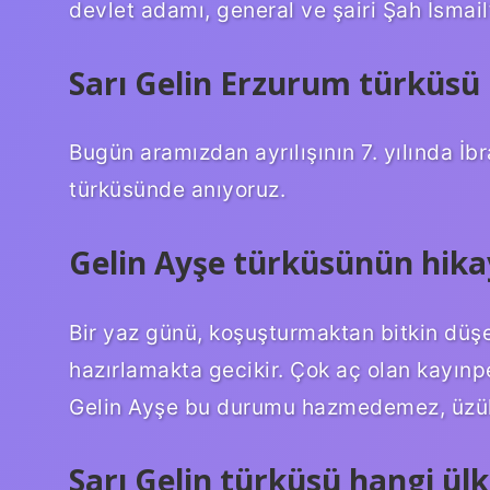
devlet adamı, general ve şairi Şah İsmail’
Sarı Gelin Erzurum türküsü
Bugün aramızdan ayrılışının 7. yılında İb
türküsünde anıyoruz.
Gelin Ayşe türküsünün hika
Bir yaz günü, koşuşturmaktan bitkin düşe
hazırlamakta gecikir. Çok aç olan kayınped
Gelin Ayşe bu durumu hazmedemez, üzülü
Sarı Gelin türküsü hangi ülk