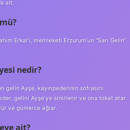
e ait.
 mü?
rahim Erkal’ı, memleketi Erzurum’un “Sarı Gelin”
yesi nedir?
n gelin Ayşe, kayınpederinin sofrasını
er, gelini Ayşe’ye sinirlenir ve ona tokat atar.
r ve günlerce ağlar.
eye ait?