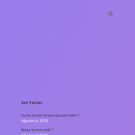
SIDEBAR
Son Yazılar
ilbet yeni g
Kuver ücreti nereye şikayet edilir ?
Ağustos 8, 2026
Maaş avans nedir ?