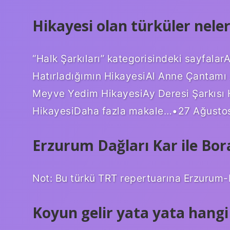
Hikayesi olan türküler neler
“Halk Şarkıları” kategorisindeki sayfala
Hatırladığımın HikayesiAl Anne Çantamı
Meyve Yedim HikayesiAy Deresi Şarkısı H
HikayesiDaha fazla makale…•27 Ağusto
Erzurum Dağları Kar ile Bor
Not: Bu türkü TRT repertuarına Erzurum-
Koyun gelir yata yata hangi