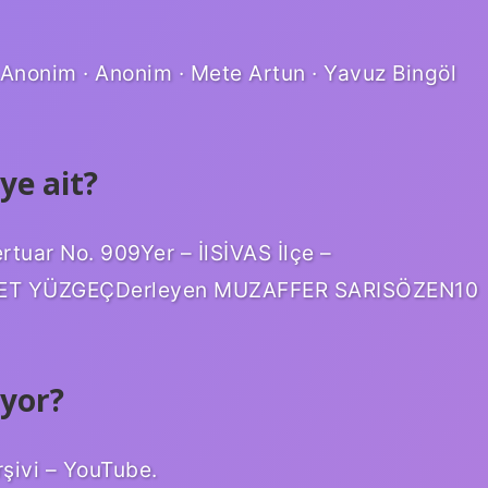
· Anonim · Anonim · Mete Artun · Yavuz Bingöl
ye ait?
r No. 909Yer – İlSİVAS İlçe –
HMET YÜZGEÇDerleyen MUZAFFER SARISÖZEN10
üyor?
rşivi – YouTube.