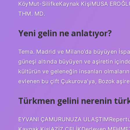
KöyMut-SilifkeKaynak KişiMUSA EROĞLUT
THM. MD.
Yeni gelin ne anlatıyor?
Tema. Madrid ve Milano’da büyüyen İspa
güneşi altında büyüyen ve aşiretin içinde
kültürün ve geleneğin insanları olmala
evlenen bu çift Çukurova’ya, Bozok aşiret
Türkmen gelini nerenin tür
EYVANI ÇAMURUNUZA ULAŞTIMRepertuar 
Kaynak KişiAZİZ ÇELİKDerleyen MEHMET