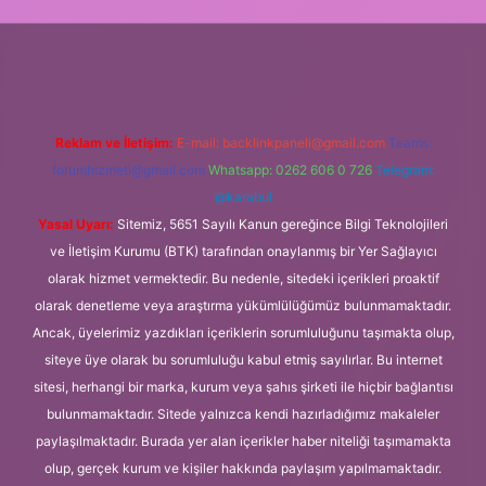
resi
Reklam ve İletişim:
E-mail:
backlinkpaneli@gmail.com
Teams:
forumhizmeti@gmail.com
Whatsapp: 0262 606 0 726
Telegram:
@karabul
Yasal Uyarı:
Sitemiz, 5651 Sayılı Kanun gereğince Bilgi Teknolojileri
ve İletişim Kurumu (BTK) tarafından onaylanmış bir Yer Sağlayıcı
olarak hizmet vermektedir. Bu nedenle, sitedeki içerikleri proaktif
olarak denetleme veya araştırma yükümlülüğümüz bulunmamaktadır.
Ancak, üyelerimiz yazdıkları içeriklerin sorumluluğunu taşımakta olup,
siteye üye olarak bu sorumluluğu kabul etmiş sayılırlar. Bu internet
sitesi, herhangi bir marka, kurum veya şahıs şirketi ile hiçbir bağlantısı
bulunmamaktadır. Sitede yalnızca kendi hazırladığımız makaleler
paylaşılmaktadır. Burada yer alan içerikler haber niteliği taşımamakta
olup, gerçek kurum ve kişiler hakkında paylaşım yapılmamaktadır.