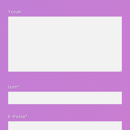
Yorum
İsim*
E-Posta*