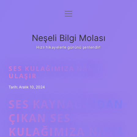
menüyü
Anasayfa
aç
Gizlilik Politikası
Neşeli Bilgi Molası
Yasal Uyarı
Hızlı hikayelerle gününü şenlendir!
Hakkımızda
SES KULAĞIMIZA NASIL
ULAŞIR
Tarih: Aralık 10, 2024
SES KAYNAĞINDAN
ÇIKAN SES
KULAĞIMIZA NASIL