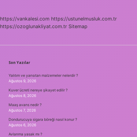
https://vankalesi.com
https://ustunelmusluk.com.tr
https://ozoglunakliyat.com.tr
Sitemap
SIDEBAR
Son Yazılar
Yalıtım ve yansıtan malzemeler nelerdir ?
Ağustos 9, 2026
Kuver ücreti nereye şikayet edilir ?
Ağustos 8, 2026
Maaş avans nedir ?
Ağustos 7, 2026
Dondurucuya sigara böreği nasıl konur ?
Ağustos 6, 2026
Avlanma yasak mı ?