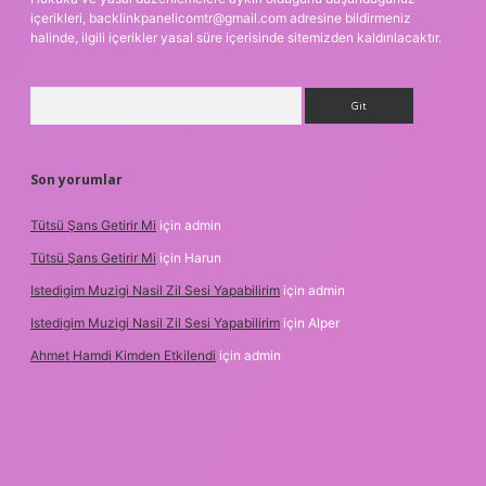
içerikleri,
backlinkpanelicomtr@gmail.com
adresine bildirmeniz
halinde, ilgili içerikler yasal süre içerisinde sitemizden kaldırılacaktır.
Arama
Son yorumlar
Tütsü Şans Getirir Mi
için
admin
Tütsü Şans Getirir Mi
için
Harun
Istedigim Muzigi Nasil Zil Sesi Yapabilirim
için
admin
Istedigim Muzigi Nasil Zil Sesi Yapabilirim
için
Alper
Ahmet Hamdi Kimden Etkilendi
için
admin