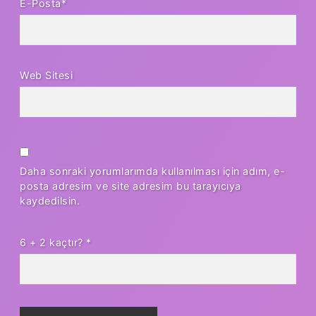
E-Posta*
Web Sitesi
Daha sonraki yorumlarımda kullanılması için adım, e-
posta adresim ve site adresim bu tarayıcıya
kaydedilsin.
6 + 2 kaçtır?
*