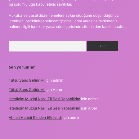
bu sorumluluğu kabul etmiş sayılırlar.
Hukuka ve yasal düzenlemelere aykırı olduğunu düşündüğünüz
içerikleri,
backlinkpanelicomtr@gmail.com
adresine bildirmeniz
halinde, ilgili içerikler yasal süre içerisinde sitemizden kaldırılacaktır.
Arama
Son yorumlar
Tütsü Şans Getirir Mi
için
admin
Tütsü Şans Getirir Mi
için
Harun
Istedigim Muzigi Nasil Zil Sesi Yapabilirim
için
admin
Istedigim Muzigi Nasil Zil Sesi Yapabilirim
için
Alper
Ahmet Hamdi Kimden Etkilendi
için
admin