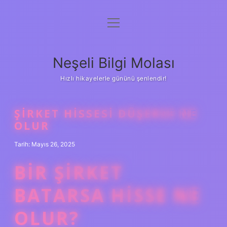
menüyü
Anasayfa
aç
Gizlilik Politikası
Neşeli Bilgi Molası
Yasal Uyarı
Hızlı hikayelerle gününü şenlendir!
Hakkımızda
ŞIRKET HISSESI DÜŞERSE NE
OLUR
Tarih: Mayıs 26, 2025
BIR ŞIRKET
BATARSA HISSE NE
OLUR?