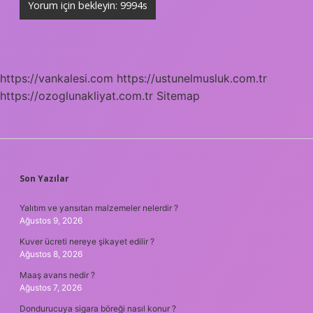
https://vankalesi.com
https://ustunelmusluk.com.tr
https://ozoglunakliyat.com.tr
Sitemap
SIDEBAR
Son Yazılar
Yalıtım ve yansıtan malzemeler nelerdir ?
Ağustos 9, 2026
Kuver ücreti nereye şikayet edilir ?
Ağustos 8, 2026
Maaş avans nedir ?
Ağustos 7, 2026
Dondurucuya sigara böreği nasıl konur ?