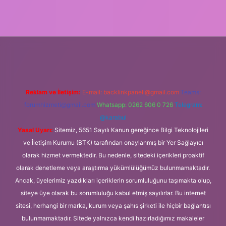
ni giriş adresi
Reklam ve İletişim:
E-mail:
backlinkpaneli@gmail.com
Teams:
forumhizmeti@gmail.com
Whatsapp: 0262 606 0 726
Telegram:
@karabul
Yasal Uyarı:
Sitemiz, 5651 Sayılı Kanun gereğince Bilgi Teknolojileri
ve İletişim Kurumu (BTK) tarafından onaylanmış bir Yer Sağlayıcı
olarak hizmet vermektedir. Bu nedenle, sitedeki içerikleri proaktif
olarak denetleme veya araştırma yükümlülüğümüz bulunmamaktadır.
Ancak, üyelerimiz yazdıkları içeriklerin sorumluluğunu taşımakta olup,
siteye üye olarak bu sorumluluğu kabul etmiş sayılırlar. Bu internet
sitesi, herhangi bir marka, kurum veya şahıs şirketi ile hiçbir bağlantısı
bulunmamaktadır. Sitede yalnızca kendi hazırladığımız makaleler