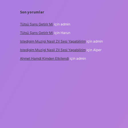
Son yorumlar
Tütsü Şans Getirir Mi
için
admin
Tütsü Şans Getirir Mi
için
Harun
Istedigim Muzigi Nasil Zil Sesi Yapabilirim
için
admin
Istedigim Muzigi Nasil Zil Sesi Yapabilirim
için
Alper
Ahmet Hamdi Kimden Etkilendi
için
admin