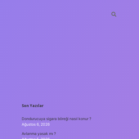
SIDEBAR
Son Yazılar
ilbet yeni giriş
Dondurucuya sigara böreği nasıl konur ?
Ağustos 6, 2026
Avlanma yasak mı ?