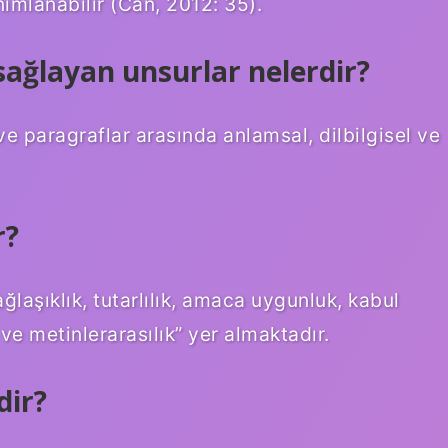
nımlanabilir (Can, 2012: 35).
sağlayan unsurlar nelerdir?
ve paragraflar arasında anlamsal, dilbilgisel ve
r?
ğlaşıklık, tutarlılık, amaca uygunluk, kabul
 ve metinlerarasılık” yer almaktadır.
dir?