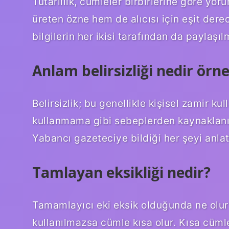
Tutarlılık, cümleler birbirlerine göre yor
üreten özne hem de alıcısı için eşit dere
bilgilerin her ikisi tarafından da paylaşıl
Anlam belirsizliği nedir örn
Belirsizlik; bu genellikle kişisel zamir k
kullanmama gibi sebeplerden kaynaklanır
Yabancı gazeteciye bildiği her şeyi anla
Tamlayan eksikliği nedir?
Tamamlayıcı eki eksik olduğunda ne olur
kullanılmazsa cümle kısa olur. Kısa cüml