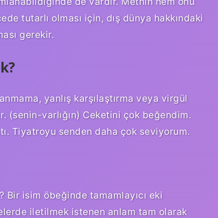
umlanabildiğinde de vardır. Metnin hem onu ​​
cede tutarlı olması için, dış dünya hakkındaki
ması gerekir.
ek?
ullanmama, yanlış karşılaştırma veya virgül
. (senin-varlığın) Ceketini çok beğendim.
ttı. Tiyatroyu senden daha çok seviyorum.
? Bir isim öbeğinde tamamlayıcı eki
elerde iletilmek istenen anlam tam olarak