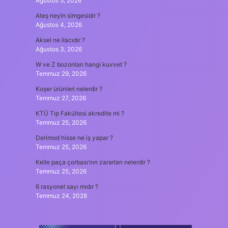
Ağustos 5, 2026
Ateş neyin simgesidir ?
Ağustos 4, 2026
Aksel ne ilacıdır ?
Ağustos 3, 2026
W ve Z bozonları hangi kuvvet ?
Temmuz 29, 2026
Koşer ürünleri nelerdir ?
Temmuz 27, 2026
KTÜ Tıp Fakültesi akredite mi ?
Temmuz 25, 2026
Derimod hisse ne iş yapar ?
Temmuz 25, 2026
Kelle paça çorbası’nın zararları nelerdir ?
Temmuz 25, 2026
6 rasyonel sayı mıdır ?
Temmuz 24, 2026