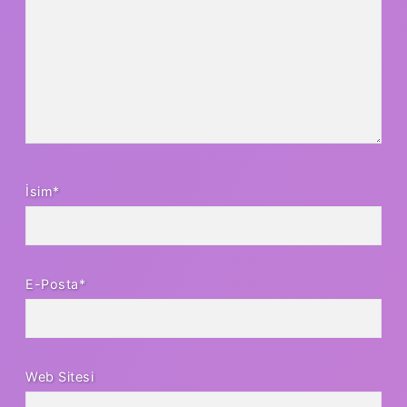
İsim*
E-Posta*
Web Sitesi