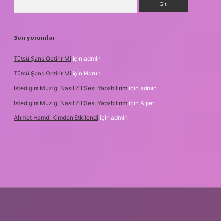
Son yorumlar
Tütsü Şans Getirir Mi
için
admin
Tütsü Şans Getirir Mi
için
Harun
Istedigim Muzigi Nasil Zil Sesi Yapabilirim
için
admin
Istedigim Muzigi Nasil Zil Sesi Yapabilirim
için
Alper
Ahmet Hamdi Kimden Etkilendi
için
admin
i giriş adresi