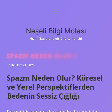
menüyü
Anasayfa
aç
Gizlilik Politikası
Neşeli Bilgi Molası
Yasal Uyarı
Hızlı hikayelerle gününü şenlendir!
Hakkımızda
SPAZM NEDEN OLUR ?
Tarih: Ekim 21, 2025
Spazm Neden Olur? Küresel
ve Yerel Perspektiflerden
Bedenin Sessiz Çığlığı
Bazen bir kas aniden kasılır, bir an için