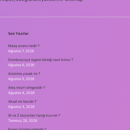
SIDEBAR
Son Yazılar
Maaş avans nedir ?
Ağustos 7, 2026
Dondurucuya sigara böreği nasıl konur ?
Ağustos 6, 2026
Avlanma yasak mı ?
Ağustos 5, 2026
Ateş neyin simgesidir ?
Ağustos 4, 2026
Aksel ne ilacıdır ?
Ağustos 3, 2026
W ve Z bozonları hangi kuvvet ?
Temmuz 29, 2026
Koşer ürünleri nelerdir ?