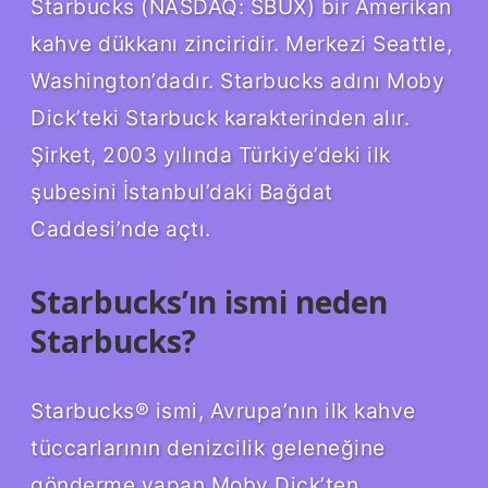
Starbucks (NASDAQ: SBUX) bir Amerikan
kahve dükkanı zinciridir. Merkezi Seattle,
Washington’dadır. Starbucks adını Moby
Dick’teki Starbuck karakterinden alır.
Şirket, 2003 yılında Türkiye’deki ilk
şubesini İstanbul’daki Bağdat
Caddesi’nde açtı.
Starbucks’ın ismi neden
Starbucks?
Starbucks® ismi, Avrupa’nın ilk kahve
tüccarlarının denizcilik geleneğine
gönderme yapan Moby Dick’ten