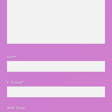
İsim*
E-Posta*
Web Sitesi