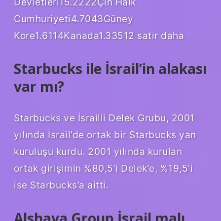
Devletleri15.2222Çin Halk
Cumhuriyeti4.7043Güney
Kore1.6114Kanada1.33512 satır daha
Starbucks ile İsrail’in alakası
var mı?
Starbucks ve İsrailli Delek Grubu, 2001
yılında İsrail’de ortak bir Starbucks yan
kuruluşu kurdu. 2001 yılında kurulan
ortak girişimin %80,5’i Delek’e, %19,5’i
ise Starbucks’a aitti.
Alshaya Group İsrail malı