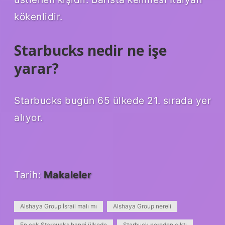
kökenlidir.
Starbucks nedir ne işe
yarar?
Starbucks bugün 65 ülkede 21. sırada yer
alıyor.
Tarih:
Makaleler
Alshaya Group İsrail malı mı
Alshaya Group nereli
En çok Starbucks hangi ülkede
Starbuck nereden çıktı