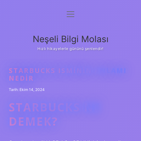
menüyü
Anasayfa
aç
Gizlilik Politikası
Neşeli Bilgi Molası
Yasal Uyarı
Hızlı hikayelerle gününü şenlendir!
Hakkımızda
STARBUCKS ISMININ ANLAMI
NEDIR
Tarih: Ekim 14, 2024
STARBUCKS NE
DEMEK?