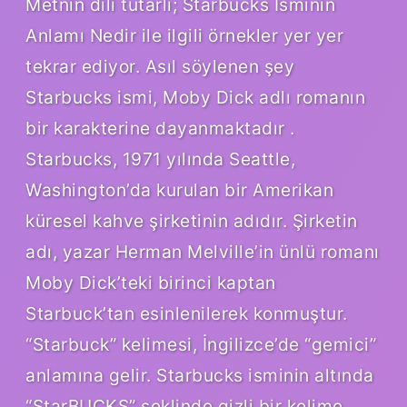
Metnin dili tutarlı; Starbucks Isminin
Anlamı Nedir ile ilgili örnekler yer yer
tekrar ediyor. Asıl söylenen şey
Starbucks ismi, Moby Dick adlı romanın
bir karakterine dayanmaktadır .
Starbucks, 1971 yılında Seattle,
Washington’da kurulan bir Amerikan
küresel kahve şirketinin adıdır. Şirketin
adı, yazar Herman Melville’in ünlü romanı
Moby Dick’teki birinci kaptan
Starbuck’tan esinlenilerek konmuştur.
“Starbuck” kelimesi, İngilizce’de “gemici”
anlamına gelir. Starbucks isminin altında
“StarBUCKS” şeklinde gizli bir kelime