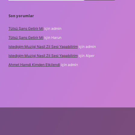
Son yorumlar
Tütsü Şans Getirir Mi
için
admin
Tütsü Şans Getirir Mi
için
Harun
Istedigim Muzigi Nasil Zil Sesi Yapabilirim
için
admin
Istedigim Muzigi Nasil Zil Sesi Yapabilirim
için
Alper
Ahmet Hamdi Kimden Etkilendi
için
admin
dresi