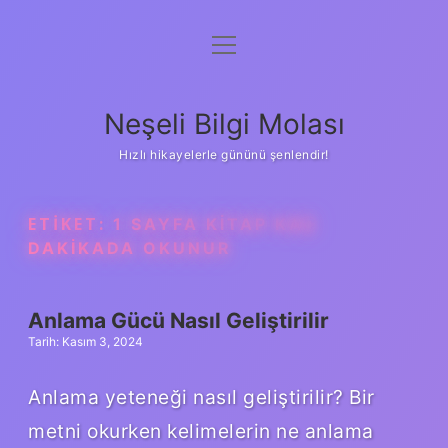
menüyü
Anasayfa
aç
Gizlilik Politikası
Neşeli Bilgi Molası
Yasal Uyarı
Hızlı hikayelerle gününü şenlendir!
Hakkımızda
ETIKET:
1 SAYFA KITAP KAÇ
DAKIKADA OKUNUR
Anlama Gücü Nasıl Geliştirilir
Tarih: Kasım 3, 2024
Anlama yeteneği nasıl geliştirilir? Bir
metni okurken kelimelerin ne anlama