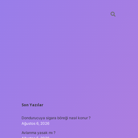
SIDEBAR
Son Yazılar
ilbet yeni giriş adresi
Dondurucuya sigara böreği nasıl konur ?
Ağustos 6, 2026
Avlanma yasak mı ?