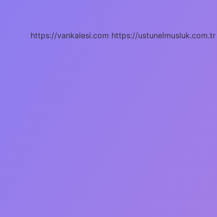
En
Az
Kaç
Kilo
https://vankalesi.com
https://ustunelmusluk.com.tr
Olmalı