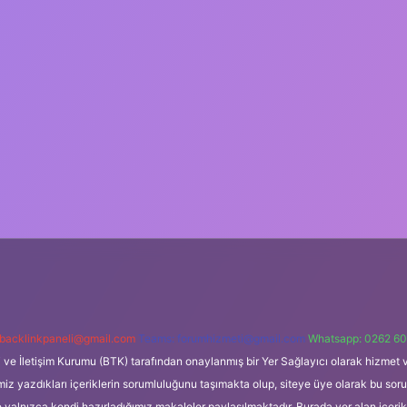
backlinkpaneli@gmail.com
Teams:
forumhizmeti@gmail.com
Whatsapp: 0262 60
i ve İletişim Kurumu (BTK) tarafından onaylanmış bir Yer Sağlayıcı olarak hizmet v
azdıkları içeriklerin sorumluluğunu taşımakta olup, siteye üye olarak bu sorumlul
e yalnızca kendi hazırladığımız makaleler paylaşılmaktadır. Burada yer alan içeri