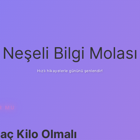
Neşeli Bilgi Molası
Hızlı hikayelerle gününü şenlendir!
R MU
Kaç Kilo Olmalı