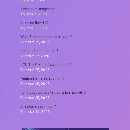
Ağustos 5, 2026
Ateş neyin simgesidir ?
Ağustos 4, 2026
Aksel ne ilacıdır ?
Ağustos 3, 2026
W ve Z bozonları hangi kuvvet ?
Temmuz 29, 2026
Koşer ürünleri nelerdir ?
Temmuz 27, 2026
KTÜ Tıp Fakültesi akredite mi ?
Temmuz 25, 2026
Derimod hisse ne iş yapar ?
Temmuz 25, 2026
e
Kelle paça çorbası’nın zararları nelerdir ?
Temmuz 25, 2026
6 rasyonel sayı mıdır ?
Temmuz 24, 2026