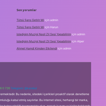
Son yorumlar
Tütsü Şans Getirir Mi
için
admin
Tütsü Şans Getirir Mi
için
Harun
Istedigim Muzigi Nasil Zil Sesi Yapabilirim
için
admin
Istedigim Muzigi Nasil Zil Sesi Yapabilirim
için
Alper
Ahmet Hamdi Kimden Etkilendi
için
admin
6 0 726
Telegram: @karabul
ermektedir. Bu nedenle, sitedeki içerikleri proaktif olarak denetleme
uğu kabul etmiş sayılırlar. Bu internet sitesi, herhangi bir marka,
kler haber niteliği taşımamakta olup, gerçek kurum ve kişiler hakkında