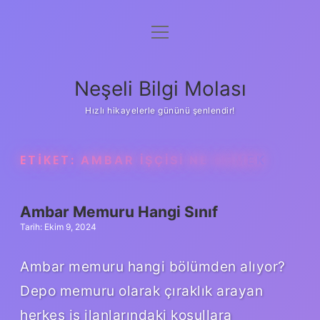
menüyü
Anasayfa
aç
Gizlilik Politikası
Neşeli Bilgi Molası
Yasal Uyarı
Hızlı hikayelerle gününü şenlendir!
Hakkımızda
ETIKET:
AMBAR IŞÇISI NE DEMEK
Ambar Memuru Hangi Sınıf
Tarih: Ekim 9, 2024
Ambar memuru hangi bölümden alıyor?
Depo memuru olarak çıraklık arayan
herkes iş ilanlarındaki koşullara