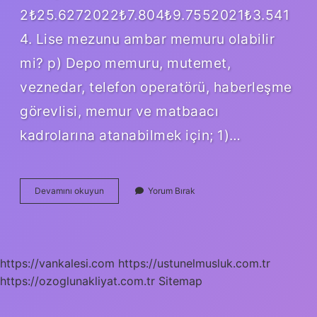
2₺25.6272022₺7.804₺9.7552021₺3.541
4. Lise mezunu ambar memuru olabilir
mi? p) Depo memuru, mutemet,
veznedar, telefon operatörü, haberleşme
görevlisi, memur ve matbaacı
kadrolarına atanabilmek için; 1)…
Ambar
Devamını okuyun
Yorum Bırak
Memuru
Hangi
Sınıf
https://vankalesi.com
https://ustunelmusluk.com.tr
https://ozoglunakliyat.com.tr
Sitemap