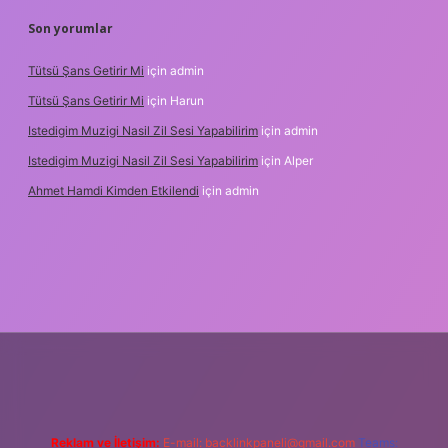
Son yorumlar
Tütsü Şans Getirir Mi
için
admin
Tütsü Şans Getirir Mi
için
Harun
Istedigim Muzigi Nasil Zil Sesi Yapabilirim
için
admin
Istedigim Muzigi Nasil Zil Sesi Yapabilirim
için
Alper
Ahmet Hamdi Kimden Etkilendi
için
admin
 adresi
Reklam ve İletişim:
E-mail:
backlinkpaneli@gmail.com
Teams: