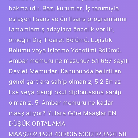
bakmalıdır. Bazı kurumlar; İş tanımıyla
eşleşen lisans ve ön lisans programlarını
tamamlamış adaylara öncelik verilir,
örneğin Dış Ticaret Bölümü, Lojistik
Bölümü veya İşletme Yönetimi Bölümü.
Ambar memuru ne mezunu? 5.1 657 sayılı
Devlet Memurları Kanununda belirtilen
genel şartlara sahip olmanız, 5.2 En az
lise veya dengi okul diplomasına sahip
olmanız, 5. Ambar memuru ne kadar
maaş alıyor? Yıllara Göre Maaşlar EN
DÜŞÜK ORTALAMA
MAAŞ2024₺28.400₺35.5002023₺20.50