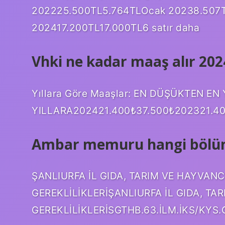
202225.500TL5.764TLOcak 20238.507
202417.200TL17.000TL6 satır daha
Vhki ne kadar maaş alır 202
Yıllara Göre Maaşlar: EN DÜŞÜKTEN EN
YILLARA202421.400₺37.500₺202321.40
Ambar memuru hangi bölü
ŞANLIURFA İL GIDA, TARIM VE HAYVANC
GEREKLİLİKLERİŞANLIURFA İL GIDA, TA
GEREKLİLİKLERİSGTHB.63.İLM.İKS/KYS.