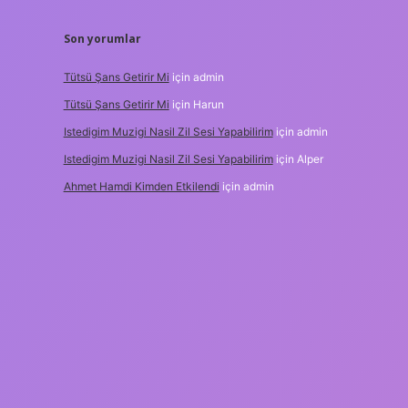
Son yorumlar
Tütsü Şans Getirir Mi
için
admin
Tütsü Şans Getirir Mi
için
Harun
Istedigim Muzigi Nasil Zil Sesi Yapabilirim
için
admin
Istedigim Muzigi Nasil Zil Sesi Yapabilirim
için
Alper
Ahmet Hamdi Kimden Etkilendi
için
admin