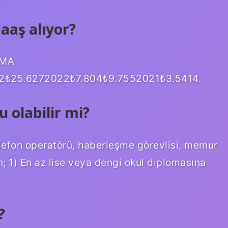
aş alıyor?
AMA
₺25.6272022₺7.804₺9.7552021₺3.5414.
olabilir mi?
efon operatörü, haberleşme görevlisi, memur
; 1) En az lise veya dengi okul diplomasına
?