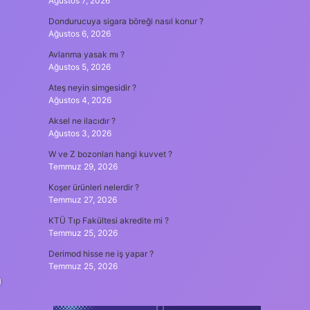
Ağustos 7, 2026
Dondurucuya sigara böreği nasıl konur ?
Ağustos 6, 2026
Avlanma yasak mı ?
Ağustos 5, 2026
Ateş neyin simgesidir ?
Ağustos 4, 2026
Aksel ne ilacıdır ?
Ağustos 3, 2026
W ve Z bozonları hangi kuvvet ?
Temmuz 29, 2026
Koşer ürünleri nelerdir ?
Temmuz 27, 2026
KTÜ Tıp Fakültesi akredite mi ?
Temmuz 25, 2026
Derimod hisse ne iş yapar ?
Temmuz 25, 2026
n