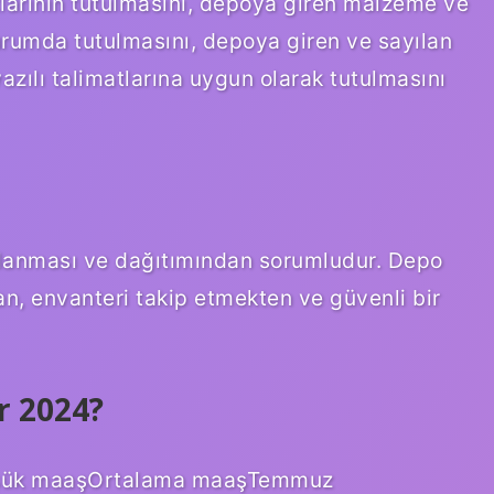
ının tutulmasını, depoya giren malzeme ve
 durumda tutulmasını, depoya giren ve sayılan
azılı talimatlarına uygun olarak tutulmasını
olanması ve dağıtımından sorumludur. Depo
an, envanteri takip etmekten ve güvenli bir
r 2024?
 düşük maaşOrtalama maaşTemmuz