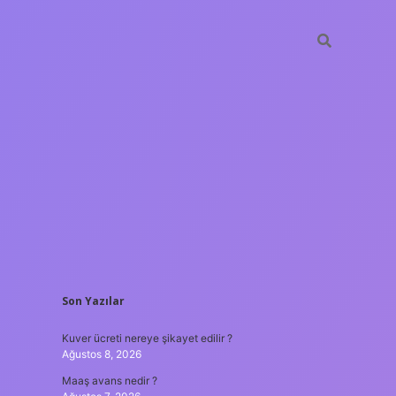
SIDEBAR
Son Yazılar
ilbet yeni giriş
Kuver ücreti nereye şikayet edilir ?
Ağustos 8, 2026
Maaş avans nedir ?