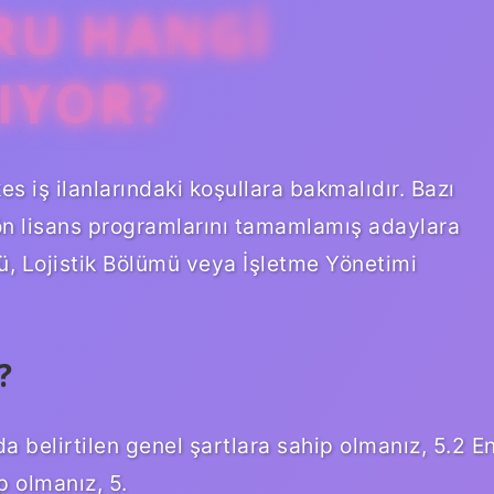
RU HANGI
IYOR?
 iş ilanlarındaki koşullara bakmalıdır. Bazı
 ön lisans programlarını tamamlamış adaylara
mü, Lojistik Bölümü veya İşletme Yönetimi
?
 belirtilen genel şartlara sahip olmanız, 5.2 E
p olmanız, 5.