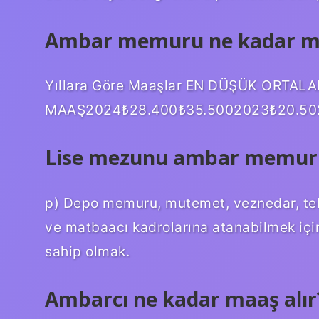
Ambar memuru ne kadar ma
Yıllara Göre Maaşlar EN DÜŞÜK ORTAL
MAAŞ2024₺28.400₺35.5002023₺20.502
Lise mezunu ambar memuru 
p) Depo memuru, mutemet, veznedar, tel
ve matbaacı kadrolarına atanabilmek için
sahip olmak.
Ambarcı ne kadar maaş alır