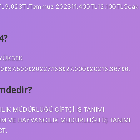
TL9.023TLTemmuz 202311.400TL12.100TLOcak
4?
 YÜKSEK
0₺37.500₺20227.138₺27.000₺20213.367₺6.
mdedir?
ILIK MÜDÜRLÜĞÜ ÇİFTÇİ İŞ TANIMI
RIM VE HAYVANCILIK MÜDÜRLÜĞÜ İŞ TANIMI
GT.