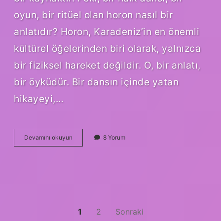
oyun, bir ritüel olan horon nasıl bir
anlatıdır? Horon, Karadeniz’in en önemli
kültürel öğelerinden biri olarak, yalnızca
bir fiziksel hareket değildir. O, bir anlatı,
bir öyküdür. Bir dansın içinde yatan
hikayeyi,…
Horon
Devamını okuyun
8 Yorum
nasıl
bir
oyun
?
Yazı
1
2
Sonraki