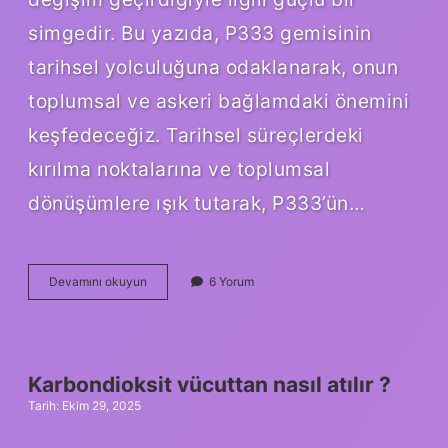
simgedir. Bu yazıda, P333 gemisinin
tarihsel yolculuğuna odaklanarak, onun
toplumsal ve askeri bağlamdaki önemini
keşfedeceğiz. Tarihsel süreçlerdeki
kırılma noktalarına ve toplumsal
dönüşümlere ışık tutarak, P333’ün…
P333
Devamını okuyun
6 Yorum
hangi
gemi
?
Karbondioksit vücuttan nasıl atılır ?
Tarih: Ekim 29, 2025