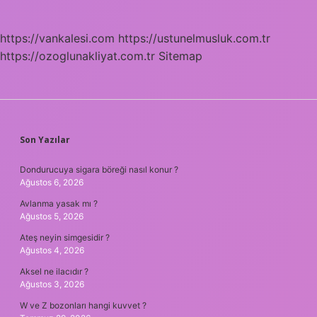
sayfalaması
https://vankalesi.com
https://ustunelmusluk.com.tr
https://ozoglunakliyat.com.tr
Sitemap
SIDEBAR
Son Yazılar
Dondurucuya sigara böreği nasıl konur ?
Ağustos 6, 2026
Avlanma yasak mı ?
Ağustos 5, 2026
Ateş neyin simgesidir ?
Ağustos 4, 2026
Aksel ne ilacıdır ?
Ağustos 3, 2026
W ve Z bozonları hangi kuvvet ?