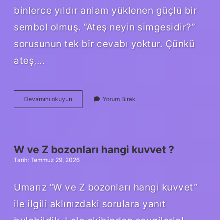
binlerce yıldır anlam yüklenen güçlü bir
sembol olmuş. “Ateş neyin simgesidir?”
sorusunun tek bir cevabı yoktur. Çünkü
ateş,…
Ateş
Devamını okuyun
Yorum Bırak
neyin
simgesidir
?
W ve Z bozonları hangi kuvvet ?
Tarih: Temmuz 29, 2026
Umarız “W ve Z bozonları hangi kuvvet”
ile ilgili aklınızdaki sorulara yanıt