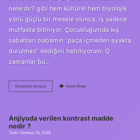
nelerdir? gibi hem kültürel hem biyolojik
yönü güçlü bir mesele olunca, iş sadece
mutfakta bitmiyor. Çocukluğumda kış
sabahları babamın “paça içmeden ayakta
durulmaz” dediğini hatırlıyorum. O
zamanlar bu…
Kelle
Devamını okuyun
Yorum Bırak
paça
çorbası’nın
zararları
nelerdir
?
Anjiyoda verilen kontrast madde
nedir ?
Tarih: Temmuz 10, 2026