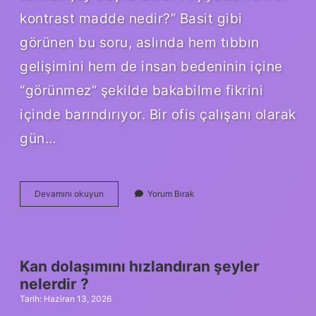
kontrast madde nedir?” Basit gibi
görünen bu soru, aslında hem tıbbın
gelişimini hem de insan bedeninin içine
“görünmez” şekilde bakabilme fikrini
içinde barındırıyor. Bir ofis çalışanı olarak
gün…
Anjiyoda
Devamını okuyun
Yorum Bırak
verilen
kontrast
madde
nedir
?
Kan dolaşımını hızlandıran şeyler
nelerdir ?
Tarih: Haziran 13, 2026