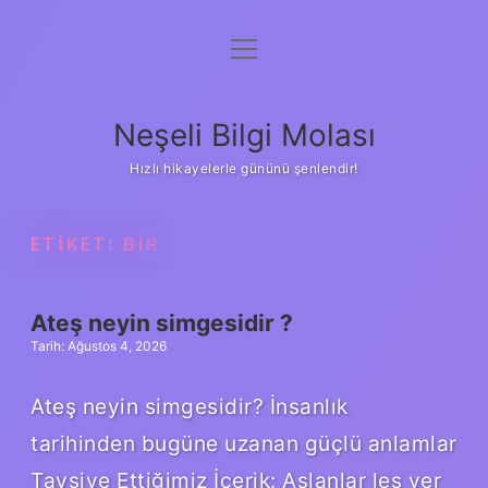
menüyü
Anasayfa
aç
Gizlilik Politikası
Neşeli Bilgi Molası
Yasal Uyarı
Hızlı hikayelerle gününü şenlendir!
Hakkımızda
ETIKET:
BIR
Ateş neyin simgesidir ?
Tarih: Ağustos 4, 2026
Ateş neyin simgesidir? İnsanlık
tarihinden bugüne uzanan güçlü anlamlar
Tavsiye Ettiğimiz İçerik: Aslanlar leş yer