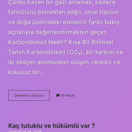
Çünkü bazen bir gazı anlamak, sadece
formülünü bilmekten değil, onun toplum
ve doğa üzerindeki etkilerini farklı bakış
açılarıyla değerlendirmekten geçer.
Karbondioksit Nedir? Kısa Bir Bilimsel
Tanım Karbondioksit (CO₂), bir karbon ve
iki oksijen atomundan oluşan, renksiz ve
kokusuz bir…
Karbondioksit
Devamını okuyun
8 Yorum
vücuttan
nasıl
atılır
?
Kaç tutuklu ve hükümlü var ?
Tarih: Ekim 28, 2025