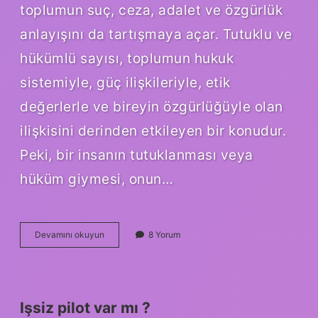
toplumun suç, ceza, adalet ve özgürlük
anlayışını da tartışmaya açar. Tutuklu ve
hükümlü sayısı, toplumun hukuk
sistemiyle, güç ilişkileriyle, etik
değerlerle ve bireyin özgürlüğüyle olan
ilişkisini derinden etkileyen bir konudur.
Peki, bir insanın tutuklanması veya
hüküm giymesi, onun…
Kaç
Devamını okuyun
8 Yorum
tutuklu
ve
hükümlü
var
?
Işsiz pilot var mı ?