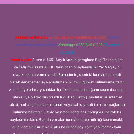
si
Reklam ve İletişim:
E-mail:
backlinkpaneli@gmail.com
Teams:
forumhizmeti@gmail.com
Whatsapp: 0262 606 0 726
Telegram:
@karabul
Yasal Uyarı:
Sitemiz, 5651 Sayılı Kanun gereğince Bilgi Teknolojileri
ve İletişim Kurumu (BTK) tarafından onaylanmış bir Yer Sağlayıcı
olarak hizmet vermektedir. Bu nedenle, sitedeki içerikleri proaktif
olarak denetleme veya araştırma yükümlülüğümüz bulunmamaktadır.
Ancak, üyelerimiz yazdıkları içeriklerin sorumluluğunu taşımakta olup,
siteye üye olarak bu sorumluluğu kabul etmiş sayılırlar. Bu internet
sitesi, herhangi bir marka, kurum veya şahıs şirketi ile hiçbir bağlantısı
bulunmamaktadır. Sitede yalnızca kendi hazırladığımız makaleler
paylaşılmaktadır. Burada yer alan içerikler haber niteliği taşımamakta
olup, gerçek kurum ve kişiler hakkında paylaşım yapılmamaktadır.