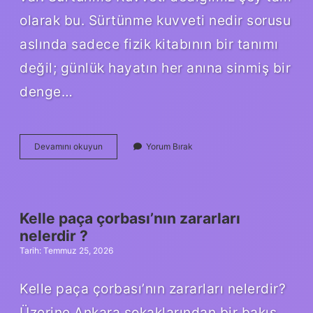
olarak bu. Sürtünme kuvveti nedir sorusu
aslında sadece fizik kitabının bir tanımı
değil; günlük hayatın her anına sinmiş bir
denge…
W
Devamını okuyun
Yorum Bırak
ve
Z
bozonları
hangi
kuvvet
Kelle paça çorbası’nın zararları
?
nelerdir ?
Tarih: Temmuz 25, 2026
Kelle paça çorbası’nın zararları nelerdir?
Üzerine Ankara sokaklarından bir bakış