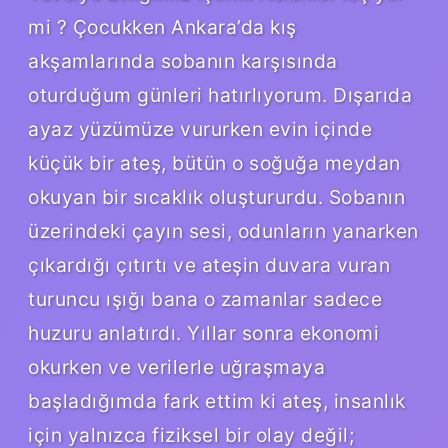
mi ? Çocukken Ankara’da kış
akşamlarında sobanın karşısında
oturduğum günleri hatırlıyorum. Dışarıda
ayaz yüzümüze vururken evin içinde
küçük bir ateş, bütün o soğuğa meydan
okuyan bir sıcaklık oluştururdu. Sobanın
üzerindeki çayın sesi, odunların yanarken
çıkardığı çıtırtı ve ateşin duvara vuran
turuncu ışığı bana o zamanlar sadece
huzuru anlatırdı. Yıllar sonra ekonomi
okurken ve verilerle uğraşmaya
başladığımda fark ettim ki ateş, insanlık
için yalnızca fiziksel bir olay değil;