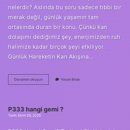
nelerdir? Aslında bu soru sadece tıbbi bir
merak değil, günlük yaşamın tam
ortasında duran bir konu. Çünkü kan
dolaşımı dediğimiz şey, enerjimizden ruh
halimize kadar birçok şeyi etkiliyor.
Günlük Hareketin Kan Akışına…
Kan
Devamını okuyun
Yorum Bırak
dolaşımını
hızlandıran
şeyler
nelerdir
?
P333 hangi gemi ?
Tarih: Ekim 29, 2025