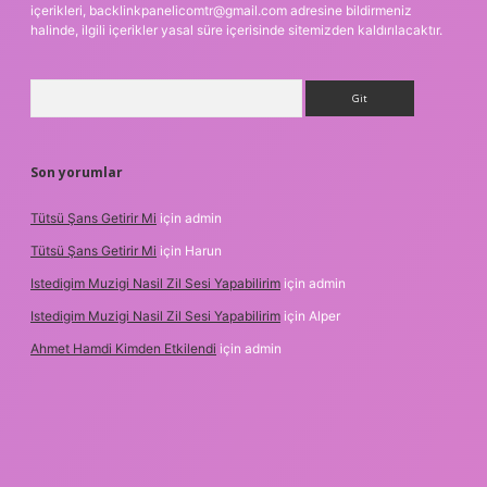
içerikleri,
backlinkpanelicomtr@gmail.com
adresine bildirmeniz
halinde, ilgili içerikler yasal süre içerisinde sitemizden kaldırılacaktır.
Arama
Son yorumlar
Tütsü Şans Getirir Mi
için
admin
Tütsü Şans Getirir Mi
için
Harun
Istedigim Muzigi Nasil Zil Sesi Yapabilirim
için
admin
Istedigim Muzigi Nasil Zil Sesi Yapabilirim
için
Alper
Ahmet Hamdi Kimden Etkilendi
için
admin