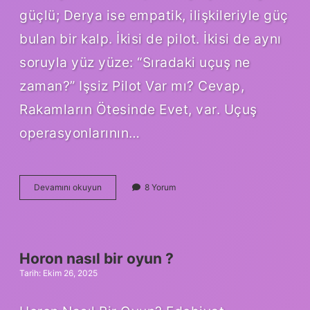
güçlü; Derya ise empatik, ilişkileriyle güç
bulan bir kalp. İkisi de pilot. İkisi de aynı
soruyla yüz yüze: “Sıradaki uçuş ne
zaman?” Işsiz Pilot Var mı? Cevap,
Rakamların Ötesinde Evet, var. Uçuş
operasyonlarının…
Işsiz
Devamını okuyun
8 Yorum
pilot
var
mı
?
Horon nasıl bir oyun ?
Tarih: Ekim 26, 2025