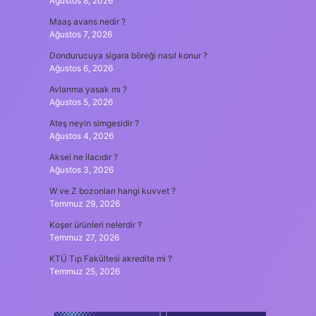
Ağustos 8, 2026
Maaş avans nedir ?
Ağustos 7, 2026
Dondurucuya sigara böreği nasıl konur ?
Ağustos 6, 2026
Avlanma yasak mı ?
Ağustos 5, 2026
Ateş neyin simgesidir ?
Ağustos 4, 2026
Aksel ne ilacıdır ?
Ağustos 3, 2026
W ve Z bozonları hangi kuvvet ?
Temmuz 29, 2026
Koşer ürünleri nelerdir ?
Temmuz 27, 2026
KTÜ Tıp Fakültesi akredite mi ?
Temmuz 25, 2026