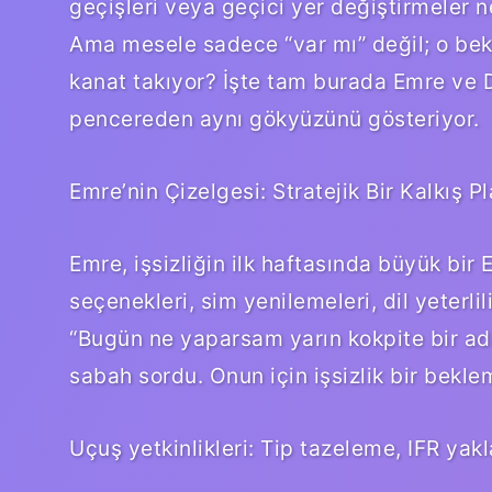
geçişleri veya geçici yer değiştirmeler ne
Ama mesele sadece “var mı” değil; o bekl
kanat takıyor? İşte tam burada Emre ve Der
pencereden aynı gökyüzünü gösteriyor.
Emre’nin Çizelgesi: Stratejik Bir Kalkış Pl
Emre, işsizliğin ilk haftasında büyük bir E
seçenekleri, sim yenilemeleri, dil yeterl
“Bugün ne yaparsam yarın kokpite bir ad
sabah sordu. Onun için işsizlik bir bekle
Uçuş yetkinlikleri: Tip tazeleme, IFR yak