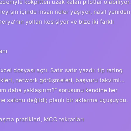
deniyle kokpitten uzak kalan pilotlar olabiliyor.
eyişin içinde insan neler yaşıyor, nasıl yeniden
ya’nın yolları kesişiyor ve bize iki farklı
anı
xcel dosyası açtı. Satır satır yazdı: tip rating
ilikleri, network görüşmeleri, başvuru takvimi…
ım daha yaklaşırım?” sorusunu kendine her
me salonu değildi; planlı bir aktarma uçuşuydu.
laşma pratikleri, MCC tekrarları