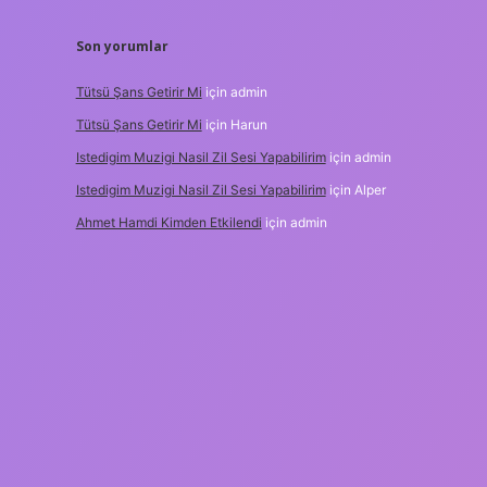
Son yorumlar
Tütsü Şans Getirir Mi
için
admin
Tütsü Şans Getirir Mi
için
Harun
Istedigim Muzigi Nasil Zil Sesi Yapabilirim
için
admin
Istedigim Muzigi Nasil Zil Sesi Yapabilirim
için
Alper
Ahmet Hamdi Kimden Etkilendi
için
admin