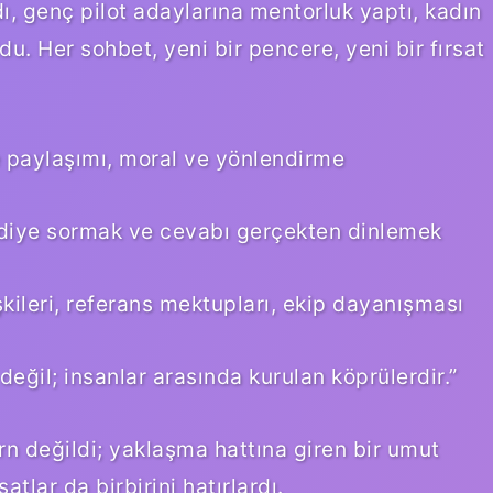
ı, genç pilot adaylarına mentorluk yaptı, kadın
u. Her sohbet, yeni bir pencere, yeni bir fırsat
e paylaşımı, moral ve yönlendirme
” diye sormak ve cevabı gerçekten dinlemek
kileri, referans mektupları, ekip dayanışması
değil; insanlar arasında kurulan köprülerdir.”
rn değildi; yaklaşma hattına giren bir umut
satlar da birbirini hatırlardı.