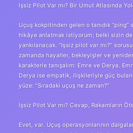
Işsiz Pilot Var mı? Bir Umut Atlasında Yo
Uçuş kokpitinden gelen o tanıdık “ping” s
hikâye anlatmak istiyorum; belki sizin de
yankılanacak. “Işsiz pilot var mı?” sorusu
zamanda hayaller, bekleyişler ve yeniden 
karakterle tanışalım: Emre ve Derya. Emre
Derya ise empatik, ilişkileriyle güç bulan 
yüze: “Sıradaki uçuş ne zaman?”
Işsiz Pilot Var mı? Cevap, Rakamların Öt
Evet, var. Uçuş operasyonlarının dalgalan