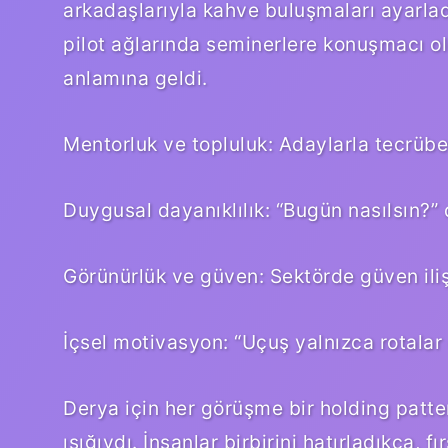
arkadaşlarıyla kahve buluşmaları ayarlad
pilot ağlarında seminerlere konuşmacı old
anlamına geldi.
Mentorluk ve topluluk: Adaylarla tecrüb
Duygusal dayanıklılık: “Bugün nasılsın?
Görünürlük ve güven: Sektörde güven iliş
İçsel motivasyon: “Uçuş yalnızca rotalar 
Derya için her görüşme bir holding patte
ışığıydı. İnsanlar birbirini hatırladıkça, fır