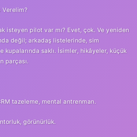
p Verelim?
 isteyen pilot var mı? Evet, çok. Ve yeniden
nda değil; arkadaş listelerinde, sim
e kupalarında saklı. İsimler, hikâyeler, küçük
in parçası.
e CRM tazeleme, mental antrenman.
ntorluk, görünürlük.