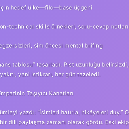
ı için hedef ülke—filo—base üçgeni
n-technical skills örnekleri, soru-cevap notları
 egzersizleri, sim öncesi mental brifing
ns tablosu” tasarladı. Pist uzunluğu belirsizdi,
kıtı, yani istikrarı, her gün tazeledi.
 Empatinin Taşıyıcı Kanatları
ümleyi yazdı: “İsimleri hatırla, hikâyeleri duy.” O
 bir dili paylaşma zamanı olarak gördü. Eski eki