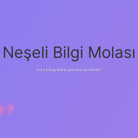
Neşeli Bilgi Molası
Hızlı hikayelerle gününü şenlendir!
I ?