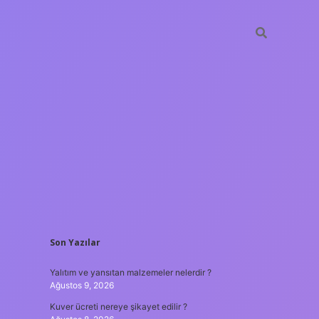
SIDEBAR
Son Yazılar
ilbet yeni giriş
Yalıtım ve yansıtan malzemeler nelerdir ?
Ağustos 9, 2026
Kuver ücreti nereye şikayet edilir ?